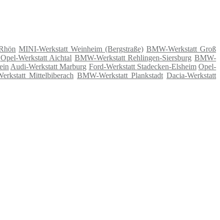
 Rhön
MINI-Werkstatt Weinheim (Bergstraße)
BMW-Werkstatt Groß
Opel-Werkstatt Aichtal
BMW-Werkstatt Rehlingen-Siersburg
BMW-
ein
Audi-Werkstatt Marburg
Ford-Werkstatt Stadecken-Elsheim
Opel-
rkstatt Mittelbiberach
BMW-Werkstatt Plankstadt
Dacia-Werkstatt