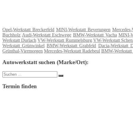
Opel-Werkstatt Breckerfeld
MINI-Werkstatt Beverungen
Mercedes-
Buchholz
Audi-Werkstatt Eschwege
BMW-Werkstatt Vacha
MINI-W
Werkstatt Durlach
VW-Werkstatt Rummelsburg
VW-Werkstatt Schen
Werkstatt Grünwinkel
BMW-Werkstatt Grabfeld
Dacia-Werkstatt D
Grünthal-Viermorgen
Mercedes-Werkstatt Radebeul
BMW-Werkstatt 
Autowerkstatt suchen (Marke/Ort):
Suche
Suchen
nach:
Termin finden