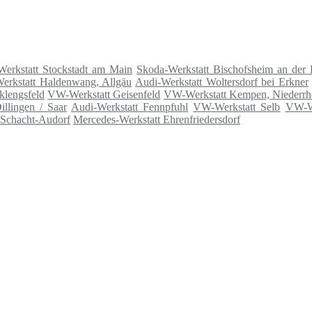
Werkstatt Stockstadt am Main
Skoda-Werkstatt Bischofsheim an der
erkstatt Haldenwang, Allgäu
Audi-Werkstatt Woltersdorf bei Erkner
klengsfeld
VW-Werkstatt Geisenfeld
VW-Werkstatt Kempen, Niederrh
illingen / Saar
Audi-Werkstatt Fennpfuhl
VW-Werkstatt Selb
VW-We
Schacht-Audorf
Mercedes-Werkstatt Ehrenfriedersdorf