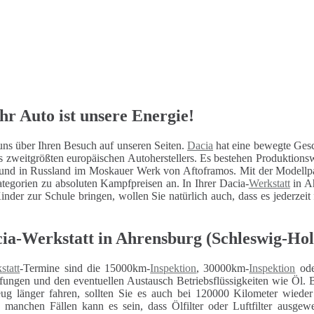
hr Auto ist unsere Energie!
ns über Ihren Besuch auf unseren Seiten.
Dacia
hat eine bewegte Gesc
s zweitgrößten europäischen Autoherstellers. Es bestehen Produktio
und in Russland im Moskauer Werk von Aftoframos. Mit der Modellp
egorien zu absoluten Kampfpreisen an. In Ihrer Dacia-
Werkstatt
in Ah
inder zur Schule bringen, wollen Sie natürlich auch, dass es jederzeit
cia-Werkstatt in Ahrensburg (Schleswig-Hol
statt
-Termine sind die 15000km-
Inspektion
, 30000km-
Inspektion
ode
fungen und den eventuellen Austausch Betriebsflüssigkeiten wie Öl. 
eug länger fahren, sollten Sie es auch bei 120000 Kilometer wiede
n manchen Fällen kann es sein, dass Ölfilter oder Luftfilter ausg