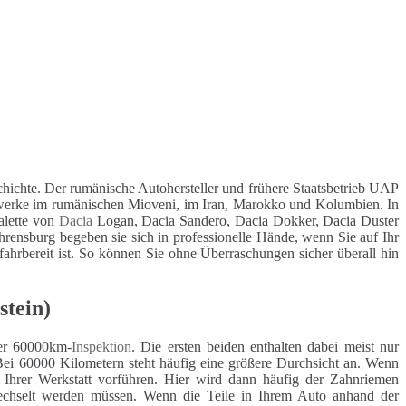
hichte. Der rumänische Autohersteller und frühere Staatsbetrieb UAP
nswerke im rumänischen Mioveni, im Iran, Marokko und Kolumbien. In
alette von
Dacia
Logan, Dacia Sandero, Dacia Dokker, Dacia Duster
rensburg begeben sie sich in professionelle Hände, wenn Sie auf Ihr
 fahrbereit ist. So können Sie ohne Überraschungen sicher überall hin
stein)
r 60000km-
Inspektion
. Die ersten beiden enthalten dabei meist nur
Bei 60000 Kilometern steht häufig eine größere Durchsicht an. Wenn
r Ihrer Werkstatt vorführen. Hier wird dann häufig der Zahnriemen
ewechselt werden müssen. Wenn die Teile in Ihrem Auto anhand der