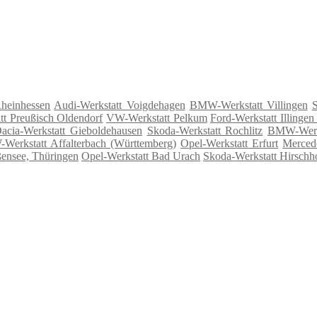
Rheinhessen
Audi-Werkstatt Voigdehagen
BMW-Werkstatt Villingen
S
tt Preußisch Oldendorf
VW-Werkstatt Pelkum
Ford-Werkstatt Illinge
acia-Werkstatt Gieboldehausen
Skoda-Werkstatt Rochlitz
BMW-Werk
Werkstatt Affalterbach (Württemberg)
Opel-Werkstatt Erfurt
Merced
ensee, Thüringen
Opel-Werkstatt Bad Urach
Skoda-Werkstatt Hirschh