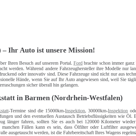
– Ihr Auto ist unsere Mission!
ber Ihren Besuch auf unserem Portal.
Ford
brachte schon immer ganz b
macht werden. Während andere Fahrzeughersteller ihre Modelle nur la
druckend oder innovativ sind. Diese Fahrzeuge sind nicht nur aus tech
sionelle Hände, wenn Sie auf Ihr Auto angewiesen sind, weil Sie tägli
berraschungen sicher überall hin gelangen.
statt in Barmen (Nordrhein-Westfalen)
statt
-Termine sind die 15000km-
Inspektion
, 30000km-
Inspektion
ode
fungen und den eventuellen Austausch Betriebsflüssigkeiten wie Öl. 
eug länger fahren, sollten Sie es auch bei 120000 Kilometer wiede
n manchen Fällen kann es sein, dass Ölfilter oder Luftfilter ausg
alle ausgetauscht werden, ist die Fahrbereitschaft Ihres Wagens regelm