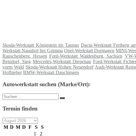
Skoda-Werkstatt Königstein im Taunus
Dacia-Werkstatt Freiberg a
Werkstatt Naunhof bei Grimma
Opel-Werkstatt Dormagen
MINI-Werk
Rauschenberg, Hessen
Ford-Werkstatt Waldenburg, Sachsen
VW-We
Betzdorf, Sieg
Mercedes-Werkstatt Diepenau
Ford-Werkstatt Ficht
vorm Wald
Skoda-Werkstatt Hohen Neuendorf
Audi-Werkstatt Rem
Hofbieber
BMW-Werkstatt Dauchingen
Autowerkstatt suchen (Marke/Ort):
Suche
Suchen
nach:
Termin finden
M
D
M
D
F
S
S
1
2