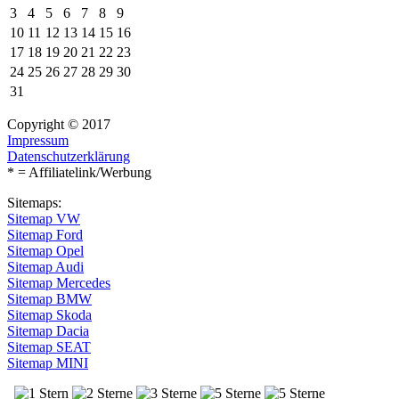
3
4
5
6
7
8
9
10
11
12
13
14
15
16
17
18
19
20
21
22
23
24
25
26
27
28
29
30
31
Copyright © 2017
Impressum
Datenschutzerklärung
* = Affiliatelink/Werbung
Sitemaps:
Sitemap VW
Sitemap Ford
Sitemap Opel
Sitemap Audi
Sitemap Mercedes
Sitemap BMW
Sitemap Skoda
Sitemap Dacia
Sitemap SEAT
Sitemap MINI