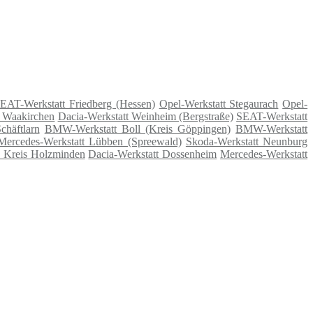
EAT-Werkstatt Friedberg (Hessen)
Opel-Werkstatt Stegaurach
Opel-
t Waakirchen
Dacia-Werkstatt Weinheim (Bergstraße)
SEAT-Werkstatt
chäftlarn
BMW-Werkstatt Boll (Kreis Göppingen)
BMW-Werkstatt
Mercedes-Werkstatt Lübben (Spreewald)
Skoda-Werkstatt Neunburg
, Kreis Holzminden
Dacia-Werkstatt Dossenheim
Mercedes-Werkstatt