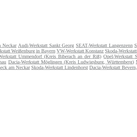
m Neckar
Audi-Werkstatt Sankt Georg
SEAT-Werkstatt Langenzenn
S
statt Weißenburg in Bayern
VW-Werkstatt Konstanz
Skoda-Werkstat
rkstatt Ummendorf (Kreis Biberach an der Riß)
Opel-Werkstatt S
enau
Dacia-Werkstatt Möglingen (Kreis Ludwigsburg, Württemberg)
seck am Neckar
Skoda-Werkstatt Lindenhorst
Dacia-Werkstatt Bevern