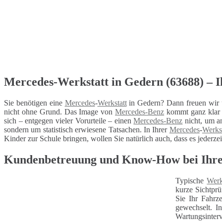
Mercedes-Werkstatt in Gedern (63688) – I
Sie benötigen eine
Mercedes
-
Werkstatt
in Gedern? Dann freuen wir u
nicht ohne Grund. Das Image von
Mercedes-Benz
kommt ganz klar d
sich – entgegen vieler Vorurteile – einen
Mercedes-Benz
nicht, um a
sondern um statistisch erwiesene Tatsachen. In Ihrer
Mercedes
-
Werkst
Kinder zur Schule bringen, wollen Sie natürlich auch, dass es jederze
Kundenbetreuung und Know-How bei Ihrer
Typische
Werk
kurze Sichtprü
Sie Ihr Fahrz
gewechselt. I
Wartungsinterv