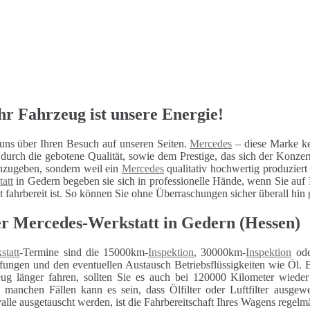
hr Fahrzeug ist unsere Energie!
ns über Ihren Besuch auf unseren Seiten.
Mercedes
– diese Marke ken
urch die gebotene Qualität, sowie dem Prestige, das sich der Konzer
nzugeben, sondern weil ein
Mercedes
qualitativ hochwertig produziert
att
in Gedern begeben sie sich in professionelle Hände, wenn Sie auf I
it fahrbereit ist. So können Sie ohne Überraschungen sicher überall hin
 Mercedes-Werkstatt in Gedern (Hessen)
statt
-Termine sind die 15000km-
Inspektion
, 30000km-
Inspektion
ode
fungen und den eventuellen Austausch Betriebsflüssigkeiten wie Öl. 
eug länger fahren, sollten Sie es auch bei 120000 Kilometer wiede
n manchen Fällen kann es sein, dass Ölfilter oder Luftfilter ausg
alle ausgetauscht werden, ist die Fahrbereitschaft Ihres Wagens regelm