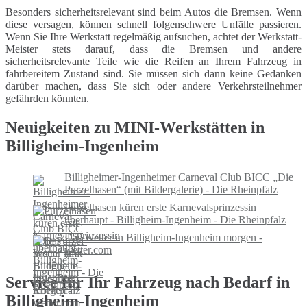
Besonders sicherheitsrelevant sind beim Autos die Bremsen. Wenn
diese versagen, können schnell folgenschwere Unfälle passieren.
Wenn Sie Ihre Werkstatt regelmäßig aufsuchen, achtet der Werkstatt-
Meister stets darauf, dass die Bremsen und andere
sicherheitsrelevante Teile wie die Reifen an Ihrem Fahrzeug in
fahrbereitem Zustand sind. Sie müssen sich dann keine Gedanken
darüber machen, dass Sie sich oder andere Verkehrsteilnehmer
gefährden könnten.
Neuigkeiten zu MINI-Werkstätten in
Billigheim-Ingenheim
Billigheimer-​Ingenheimer Car­ne­val Club BICC „Die
Pur­zel­ha­sen“ (mit Bil­der­ga­le­rie) - Die Rheinpfalz
Purzelhasen küren erste Karnevalsprinzessin
überhaupt - Billigheim-Ingenheim - Die Rheinpfalz
Das Wetter in Billigheim-Ingenheim morgen -
wetter.com
Service für Ihr Fahrzeug nach Bedarf in
Billigheim-Ingenheim