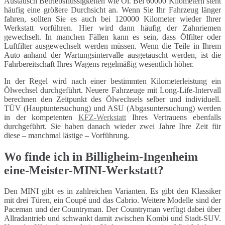
Austausch Betriebsflüssigkeiten wie Öl. Bei 60000 Kilometern steht
häufig eine größere Durchsicht an. Wenn Sie Ihr Fahrzeug länger
fahren, sollten Sie es auch bei 120000 Kilometer wieder Ihrer
Werkstatt vorführen. Hier wird dann häufig der Zahnriemen
gewechselt. In manchen Fällen kann es sein, dass Ölfilter oder
Luftfilter ausgewechselt werden müssen. Wenn die Teile in Ihrem
Auto anhand der Wartungsintervalle ausgetauscht werden, ist die
Fahrbereitschaft Ihres Wagens regelmäßig wesentlich höher.
In der Regel wird nach einer bestimmten Kilometerleistung ein
Ölwechsel durchgeführt. Neuere Fahrzeuge mit Long-Life-Intervall
berechnen den Zeitpunkt des Ölwechsels selber und individuell.
TÜV (Hauptuntersuchung) und ASU (Abgasuntersuchung) werden
in der kompetenten
KFZ-Werkstatt
Ihres Vertrauens ebenfalls
durchgeführt. Sie haben danach wieder zwei Jahre Ihre Zeit für
diese – manchmal lästige – Vorführung.
Wo finde ich in Billigheim-Ingenheim
eine-Meister-MINI-Werkstatt?
Den MINI gibt es in zahlreichen Varianten. Es gibt den Klassiker
mit drei Türen, ein Coupé und das Cabrio. Weitere Modelle sind der
Paceman und der Countryman. Der Countryman verfügt dabei über
Allradantrieb und schwankt damit zwischen Kombi und Stadt-SUV.