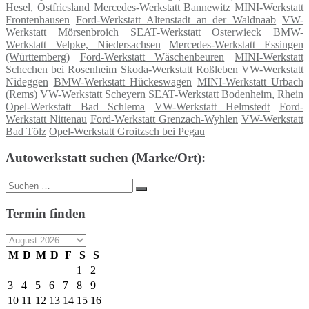
Hesel, Ostfriesland
Mercedes-Werkstatt Bannewitz
MINI-Werkstatt
Frontenhausen
Ford-Werkstatt Altenstadt an der Waldnaab
VW-
Werkstatt Mörsenbroich
SEAT-Werkstatt Osterwieck
BMW-
Werkstatt Velpke, Niedersachsen
Mercedes-Werkstatt Essingen
(Württemberg)
Ford-Werkstatt Wäschenbeuren
MINI-Werkstatt
Schechen bei Rosenheim
Skoda-Werkstatt Roßleben
VW-Werkstatt
Nideggen
BMW-Werkstatt Hückeswagen
MINI-Werkstatt Urbach
(Rems)
VW-Werkstatt Scheyern
SEAT-Werkstatt Bodenheim, Rhein
Opel-Werkstatt Bad Schlema
VW-Werkstatt Helmstedt
Ford-
Werkstatt Nittenau
Ford-Werkstatt Grenzach-Wyhlen
VW-Werkstatt
Bad Tölz
Opel-Werkstatt Groitzsch bei Pegau
Autowerkstatt suchen (Marke/Ort):
Suche
Suchen
nach:
Termin finden
M
D
M
D
F
S
S
1
2
3
4
5
6
7
8
9
10
11
12
13
14
15
16