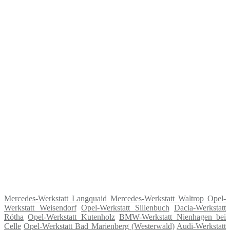
Mercedes-Werkstatt Langquaid
Mercedes-Werkstatt Waltrop
Opel-
Werkstatt Weisendorf
Opel-Werkstatt Sillenbuch
Dacia-Werkstatt
Rötha
Opel-Werkstatt Kutenholz
BMW-Werkstatt Nienhagen bei
Celle
Opel-Werkstatt Bad Marienberg (Westerwald)
Audi-Werkstatt