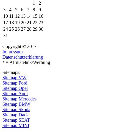
1
2
3
4
5
6
7
8
9
10
11
12
13
14
15
16
17
18
19
20
21
22
23
24
25
26
27
28
29
30
31
Copyright © 2017
Impressum
Datenschutzerklärung
* = Affiliatelink/Werbung
Sitemaps:
Sitemap VW
Sitemap Ford
Sitemap Opel
Sitemap Audi
Sitemap Mercedes
Sitemap BMW
Sitemap Skoda
Sitemap Dacia
Sitemap SEAT
Sitemap MINI