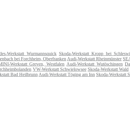
des-Werkstatt Wurmannsquick
Skoda-Werkstatt Kropp bei Schlesw
tenbach bei Forchheim, Oberfranken
Audi-Werkstatt Rheinmünster
SEA
MINI-Werkstatt Greven, Westfalen
Audi-Werkstatt Wutöschingen
Da
rchheimbolanden
VW-Werkstatt Schwielowsee
Skoda-Werkstatt Wald
tatt Bad Heilbrunn
Audi-Werkstatt Töging am Inn
Skoda-Werkstatt S