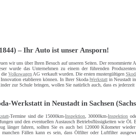
1844) – Ihr Auto ist unser Ansporn!
uen wir uns über Ihren Besuch auf unseren Seiten. Der renommierte A
 dieser wurde das Unternehmen zu einem der führenden Produzent
n die
Volkswagen
AG verkauft wurden. Die ersten mustergültigen
Skod
Innovation etablieren können. In Ihrer Skoda-
Werkstatt
in Neustadt in
inder zur Schule bringen, wollen Sie natürlich auch, dass es jederzeit
da-Werkstatt in Neustadt in Sachsen (Sachs
statt
-Termine sind die 15000km-
Inspektion
, 30000km-
Inspektion
ode
fungen und den eventuellen Austausch Betriebsflüssigkeiten wie Öl. 
eug länger fahren, sollten Sie es auch bei 120000 Kilometer wiede
n manchen Fällen kann es sein, dass Ölfilter oder Luftfilter ausg