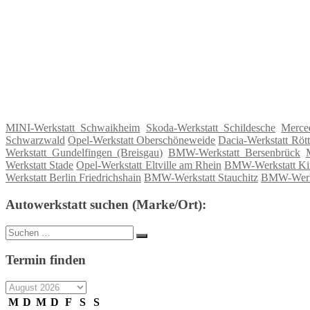
MINI-Werkstatt Schwaikheim
Skoda-Werkstatt Schildesche
Merce
Schwarzwald
Opel-Werkstatt Oberschöneweide
Dacia-Werkstatt Röt
Werkstatt Gundelfingen (Breisgau)
BMW-Werkstatt Bersenbrück
Werkstatt Stade
Opel-Werkstatt Eltville am Rhein
BMW-Werkstatt Ki
Werkstatt Berlin Friedrichshain
BMW-Werkstatt Stauchitz
BMW-Werks
Autowerkstatt suchen (Marke/Ort):
Suche
Suchen
nach:
Termin finden
M
D
M
D
F
S
S