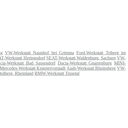
ig
VW-Werkstatt Naunhof bei Grimma
Ford-Werkstatt Triberg im
T-Werkstatt Heringsdorf
SEAT-Werkstatt Waldenburg, Sachsen
VW-
cia-Werkstatt Bad Sassendorf
Dacia-Werkstatt Gnarrenburg
MINI-
Mercedes-Werkstatt Kniepervorstadt
Audi-Werkstatt Rheinsberg
VW-
tolberg, Rheinland
BMW-Werkstatt Trusetal