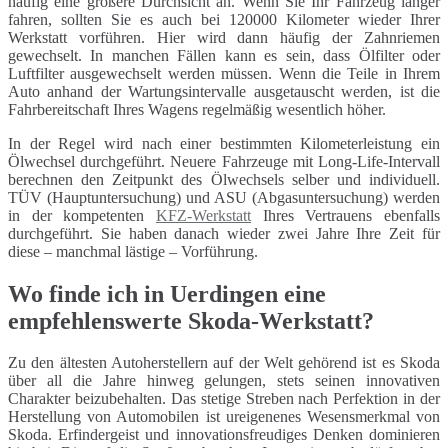
häufig eine größere Durchsicht an. Wenn Sie Ihr Fahrzeug länger
fahren, sollten Sie es auch bei 120000 Kilometer wieder Ihrer
Werkstatt vorführen. Hier wird dann häufig der Zahnriemen
gewechselt. In manchen Fällen kann es sein, dass Ölfilter oder
Luftfilter ausgewechselt werden müssen. Wenn die Teile in Ihrem
Auto anhand der Wartungsintervalle ausgetauscht werden, ist die
Fahrbereitschaft Ihres Wagens regelmäßig wesentlich höher.
In der Regel wird nach einer bestimmten Kilometerleistung ein
Ölwechsel durchgeführt. Neuere Fahrzeuge mit Long-Life-Intervall
berechnen den Zeitpunkt des Ölwechsels selber und individuell.
TÜV (Hauptuntersuchung) und ASU (Abgasuntersuchung) werden
in der kompetenten
KFZ-Werkstatt
Ihres Vertrauens ebenfalls
durchgeführt. Sie haben danach wieder zwei Jahre Ihre Zeit für
diese – manchmal lästige – Vorführung.
Wo finde ich in Uerdingen eine
empfehlenswerte Skoda-Werkstatt?
Zu den ältesten Autoherstellern auf der Welt gehörend ist es Skoda
über all die Jahre hinweg gelungen, stets seinen innovativen
Charakter beizubehalten. Das stetige Streben nach Perfektion in der
Herstellung von Automobilen ist ureigenenes Wesensmerkmal von
Skoda. Erfindergeist und innovationsfreudiges Denken dominieren