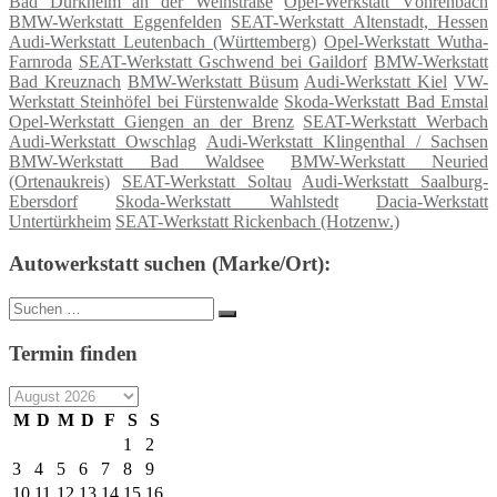
Bad Dürkheim an der Weinstraße
Opel-Werkstatt Vöhrenbach
BMW-Werkstatt Eggenfelden
SEAT-Werkstatt Altenstadt, Hessen
Audi-Werkstatt Leutenbach (Württemberg)
Opel-Werkstatt Wutha-
Farnroda
SEAT-Werkstatt Gschwend bei Gaildorf
BMW-Werkstatt
Bad Kreuznach
BMW-Werkstatt Büsum
Audi-Werkstatt Kiel
VW-
Werkstatt Steinhöfel bei Fürstenwalde
Skoda-Werkstatt Bad Emstal
Opel-Werkstatt Giengen an der Brenz
SEAT-Werkstatt Werbach
Audi-Werkstatt Owschlag
Audi-Werkstatt Klingenthal / Sachsen
BMW-Werkstatt Bad Waldsee
BMW-Werkstatt Neuried
(Ortenaukreis)
SEAT-Werkstatt Soltau
Audi-Werkstatt Saalburg-
Ebersdorf
Skoda-Werkstatt Wahlstedt
Dacia-Werkstatt
Untertürkheim
SEAT-Werkstatt Rickenbach (Hotzenw.)
Autowerkstatt suchen (Marke/Ort):
Suche
Suchen
nach:
Termin finden
M
D
M
D
F
S
S
1
2
3
4
5
6
7
8
9
10
11
12
13
14
15
16