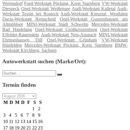
Wermsdorf
Ford-Werkstatt Pöcking, Kreis Starnberg
VW-Werkstatt
Diespeck
Opel-Werkstatt Weißensee
Audi-Werkstatt Kalletal
Audi-
Werkstatt Tessin bei Rostock
Audi-Werkstatt Kreuztal, Westfalen
Dacia-Werkstatt Remscheid
Opel-Werkstatt Gunzenhausen am
Altmühlsee
MINI-Werkstatt Stadt Schwelm
Mercedes-Werkstatt
Bad Hindelang
Opel-Werkstatt Großkrotzenburg
Opel-Werkstatt
Effelder-Rauenstein
Audi-Werkstatt Neu-Anspach
MINI-Werkstatt
Ehringshausen, Dill
Opel-Werkstatt Grünhain
VW-Werkstatt
Hünfelden
Mercedes-Werkstatt Pöcking, Kreis Starnberg
BMW-
Werkstatt Kirchberg, Sachsen
Autowerkstatt suchen (Marke/Ort):
Suche
Suchen
nach:
Termin finden
M
D
M
D
F
S
S
1
2
3
4
5
6
7
8
9
10
11
12
13
14
15
16
17
18
19
20
21
22
23