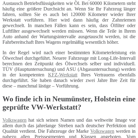
Austausch Betriebsflüssigkeiten wie Öl. Bei 60000 Kilometern steht
häufig eine größere Durchsicht an. Wenn Sie Ihr Fahrzeug länger
fahren, sollten Sie es auch bei 120000 Kilometer wieder Ihrer
Werkstatt vorführen. Hier wird dann häufig der Zahnriemen
gewechselt. In manchen Fällen kann es sein, dass Ölfilter oder
Luftfilter ausgewechselt werden müssen. Wenn die Teile in Ihrem
Auto anhand der Wartungsintervalle ausgetauscht werden, ist die
Fahrbereitschaft Ihres Wagens regelmäßig wesentlich höher.
In der Regel wird nach einer bestimmten Kilometerleistung ein
Ölwechsel durchgeführt. Neuere Fahrzeuge mit Long-Life-Intervall
berechnen den Zeitpunkt des Ölwechsels selber und individuell.
TÜV (Hauptuntersuchung) und ASU (Abgasuntersuchung) werden
in der kompetenten
KFZ-Werkstatt
Ihres Vertrauens ebenfalls
durchgeführt. Sie haben danach wieder zwei Jahre Ihre Zeit für
diese – manchmal lästige – Vorführung.
Wo finde ich in Neumünster, Holstein eine
geprüfte VW-Werkstatt?
Volkswagen
hat sich seinen Namen und das weltweite Image vor
allem durch das jahrelange Streben nach deutscher Perfektion und
Qualität verdient. Die Fahrzeuge der Marke
Volkswagen
werden in
nahezu allen Preissegmenten und Klassen angeboten. Vom