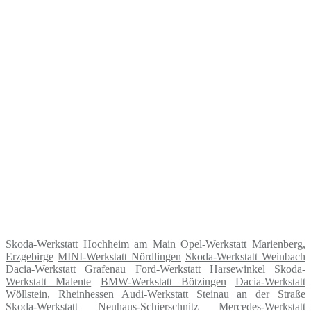
Skoda-Werkstatt Hochheim am Main
Opel-Werkstatt Marienberg,
Erzgebirge
MINI-Werkstatt Nördlingen
Skoda-Werkstatt Weinbach
Dacia-Werkstatt Grafenau
Ford-Werkstatt Harsewinkel
Skoda-
Werkstatt Malente
BMW-Werkstatt Bötzingen
Dacia-Werkstatt
Wöllstein, Rheinhessen
Audi-Werkstatt Steinau an der Straße
Skoda-Werkstatt Neuhaus-Schierschnitz
Mercedes-Werkstatt