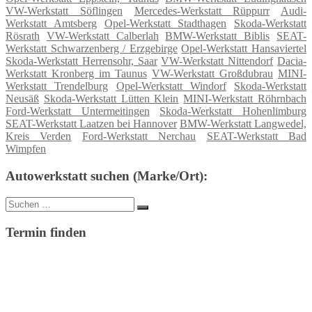
VW-Werkstatt Söflingen
Mercedes-Werkstatt Rüppurr
Audi-
Werkstatt Amtsberg
Opel-Werkstatt Stadthagen
Skoda-Werkstatt
Rösrath
VW-Werkstatt Calberlah
BMW-Werkstatt Biblis
SEAT-
Werkstatt Schwarzenberg / Erzgebirge
Opel-Werkstatt Hansaviertel
Skoda-Werkstatt Herrensohr, Saar
VW-Werkstatt Nittendorf
Dacia-
Werkstatt Kronberg im Taunus
VW-Werkstatt Großdubrau
MINI-
Werkstatt Trendelburg
Opel-Werkstatt Windorf
Skoda-Werkstatt
Neusäß
Skoda-Werkstatt Lütten Klein
MINI-Werkstatt Röhrnbach
Ford-Werkstatt Untermeitingen
Skoda-Werkstatt Hohenlimburg
SEAT-Werkstatt Laatzen bei Hannover
BMW-Werkstatt Langwedel,
Kreis Verden
Ford-Werkstatt Nerchau
SEAT-Werkstatt Bad
Wimpfen
Autowerkstatt suchen (Marke/Ort):
Suche
Suchen
nach:
Termin finden