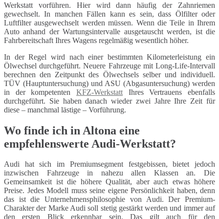
Werkstatt vorführen. Hier wird dann häufig der Zahnriemen
gewechselt. In manchen Fällen kann es sein, dass Ölfilter oder
Luftfilter ausgewechselt werden müssen. Wenn die Teile in Ihrem
Auto anhand der Wartungsintervalle ausgetauscht werden, ist die
Fahrbereitschaft Ihres Wagens regelmäßig wesentlich höher.
In der Regel wird nach einer bestimmten Kilometerleistung ein
Ölwechsel durchgeführt. Neuere Fahrzeuge mit Long-Life-Intervall
berechnen den Zeitpunkt des Ölwechsels selber und individuell.
TÜV (Hauptuntersuchung) und ASU (Abgasuntersuchung) werden
in der kompetenten
KFZ-Werkstatt
Ihres Vertrauens ebenfalls
durchgeführt. Sie haben danach wieder zwei Jahre Ihre Zeit für
diese – manchmal lästige – Vorführung.
Wo finde ich in Altona eine
empfehlenswerte Audi-Werkstatt?
Audi hat sich im Premiumsegment festgebissen, bietet jedoch
inzwischen Fahrzeuge in nahezu allen Klassen an. Die
Gemeinsamkeit ist die höhere Qualität, aber auch etwas höhere
Preise. Jedes Modell muss seine eigene Persönlichkeit haben, denn
das ist die Unternehmensphilosophie von Audi. Der Premium-
Charakter der Marke Audi soll stetig gestärkt werden und immer auf
den ersten Blick erkennbar sein. Das gilt auch für den