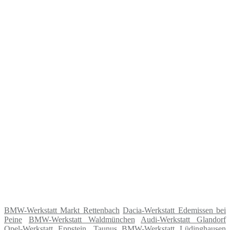
BMW-Werkstatt Markt Rettenbach
Dacia-Werkstatt Edemissen bei
Peine
BMW-Werkstatt Waldmünchen
Audi-Werkstatt Glandorf
Opel-Werkstatt Eppstein, Taunus
BMW-Werkstatt Lüdinghausen