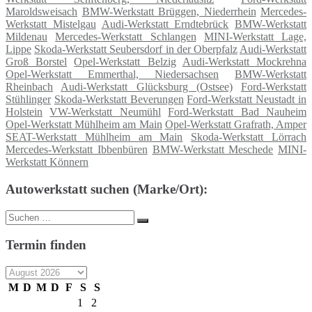
Maroldsweisach
BMW-Werkstatt Brüggen, Niederrhein
Mercedes-
Werkstatt Mistelgau
Audi-Werkstatt Erndtebrück
BMW-Werkstatt
Mildenau
Mercedes-Werkstatt Schlangen
MINI-Werkstatt Lage,
Lippe
Skoda-Werkstatt Seubersdorf in der Oberpfalz
Audi-Werkstatt
Groß Borstel
Opel-Werkstatt Belzig
Audi-Werkstatt Mockrehna
Opel-Werkstatt Emmerthal, Niedersachsen
BMW-Werkstatt
Rheinbach
Audi-Werkstatt Glücksburg (Ostsee)
Ford-Werkstatt
Stühlinger
Skoda-Werkstatt Beverungen
Ford-Werkstatt Neustadt in
Holstein
VW-Werkstatt Neumühl
Ford-Werkstatt Bad Nauheim
Opel-Werkstatt Mühlheim am Main
Opel-Werkstatt Grafrath, Amper
SEAT-Werkstatt Mühlheim am Main
Skoda-Werkstatt Lörrach
Mercedes-Werkstatt Ibbenbüren
BMW-Werkstatt Meschede
MINI-
Werkstatt Könnern
Autowerkstatt suchen (Marke/Ort):
Suche
Suchen
nach:
Termin finden
M
D
M
D
F
S
S
1
2