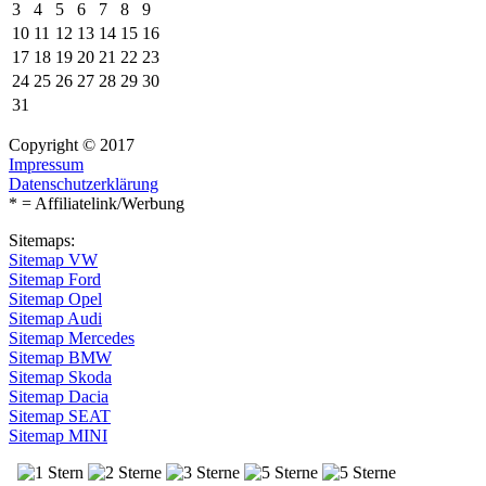
3
4
5
6
7
8
9
10
11
12
13
14
15
16
17
18
19
20
21
22
23
24
25
26
27
28
29
30
31
Copyright © 2017
Impressum
Datenschutzerklärung
* = Affiliatelink/Werbung
Sitemaps:
Sitemap VW
Sitemap Ford
Sitemap Opel
Sitemap Audi
Sitemap Mercedes
Sitemap BMW
Sitemap Skoda
Sitemap Dacia
Sitemap SEAT
Sitemap MINI