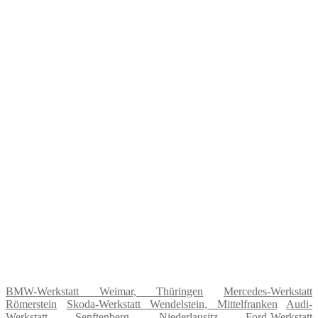
BMW-Werkstatt Weimar, Thüringen
Mercedes-Werkstatt
Römerstein
Skoda-Werkstatt Wendelstein, Mittelfranken
Audi-
Werkstatt Senftenberg, Niederlausitz
Ford-Werkstatt