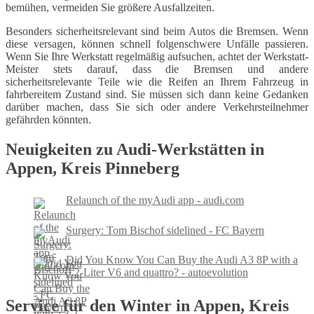
bemühen, vermeiden Sie größere Ausfallzeiten.
Besonders sicherheitsrelevant sind beim Autos die Bremsen. Wenn
diese versagen, können schnell folgenschwere Unfälle passieren.
Wenn Sie Ihre Werkstatt regelmäßig aufsuchen, achtet der Werkstatt-
Meister stets darauf, dass die Bremsen und andere
sicherheitsrelevante Teile wie die Reifen an Ihrem Fahrzeug in
fahrbereitem Zustand sind. Sie müssen sich dann keine Gedanken
darüber machen, dass Sie sich oder andere Verkehrsteilnehmer
gefährden könnten.
Neuigkeiten zu Audi-Werkstätten in
Appen, Kreis Pinneberg
Relaunch of the myAudi app - audi.com
Surgery: Tom Bischof sidelined - FC Bayern
Did You Know You Can Buy the Audi A3 8P with a
3.2-Liter V6 and quattro? - autoevolution
Service für den Winter in Appen, Kreis