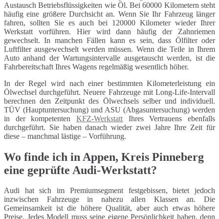
Austausch Betriebsflüssigkeiten wie Öl. Bei 60000 Kilometern steht
häufig eine größere Durchsicht an. Wenn Sie Ihr Fahrzeug länger
fahren, sollten Sie es auch bei 120000 Kilometer wieder Ihrer
Werkstatt vorführen. Hier wird dann häufig der Zahnriemen
gewechselt. In manchen Fällen kann es sein, dass Ölfilter oder
Luftfilter ausgewechselt werden müssen. Wenn die Teile in Ihrem
Auto anhand der Wartungsintervalle ausgetauscht werden, ist die
Fahrbereitschaft Ihres Wagens regelmäßig wesentlich höher.
In der Regel wird nach einer bestimmten Kilometerleistung ein
Ölwechsel durchgeführt. Neuere Fahrzeuge mit Long-Life-Intervall
berechnen den Zeitpunkt des Ölwechsels selber und individuell.
TÜV (Hauptuntersuchung) und ASU (Abgasuntersuchung) werden
in der kompetenten
KFZ-Werkstatt
Ihres Vertrauens ebenfalls
durchgeführt. Sie haben danach wieder zwei Jahre Ihre Zeit für
diese – manchmal lästige – Vorführung.
Wo finde ich in Appen, Kreis Pinneberg
eine geprüfte Audi-Werkstatt?
Audi hat sich im Premiumsegment festgebissen, bietet jedoch
inzwischen Fahrzeuge in nahezu allen Klassen an. Die
Gemeinsamkeit ist die höhere Qualität, aber auch etwas höhere
Preise. Jedes Modell muss seine eigene Persönlichkeit haben, denn