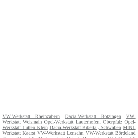
VW-Werkstatt Rheinzabern
Dacia-Werkstatt Bötzingen
VW-
Werkstatt Weismain
Opel-Werkstatt Lauterhofen, Oberpfalz
Opel-
Werkstatt Lütten Klein
Dacia-Werkstatt Bibertal, Schwaben
MINI-
Werkstatt Kaarst
VW-Werkstatt Lensahn
VW-Werkstatt Bördeland