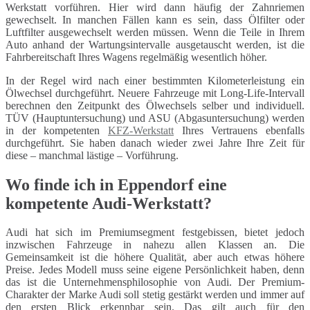
Werkstatt vorführen. Hier wird dann häufig der Zahnriemen
gewechselt. In manchen Fällen kann es sein, dass Ölfilter oder
Luftfilter ausgewechselt werden müssen. Wenn die Teile in Ihrem
Auto anhand der Wartungsintervalle ausgetauscht werden, ist die
Fahrbereitschaft Ihres Wagens regelmäßig wesentlich höher.
In der Regel wird nach einer bestimmten Kilometerleistung ein
Ölwechsel durchgeführt. Neuere Fahrzeuge mit Long-Life-Intervall
berechnen den Zeitpunkt des Ölwechsels selber und individuell.
TÜV (Hauptuntersuchung) und ASU (Abgasuntersuchung) werden
in der kompetenten
KFZ-Werkstatt
Ihres Vertrauens ebenfalls
durchgeführt. Sie haben danach wieder zwei Jahre Ihre Zeit für
diese – manchmal lästige – Vorführung.
Wo finde ich in Eppendorf eine
kompetente Audi-Werkstatt?
Audi hat sich im Premiumsegment festgebissen, bietet jedoch
inzwischen Fahrzeuge in nahezu allen Klassen an. Die
Gemeinsamkeit ist die höhere Qualität, aber auch etwas höhere
Preise. Jedes Modell muss seine eigene Persönlichkeit haben, denn
das ist die Unternehmensphilosophie von Audi. Der Premium-
Charakter der Marke Audi soll stetig gestärkt werden und immer auf
den ersten Blick erkennbar sein. Das gilt auch für den