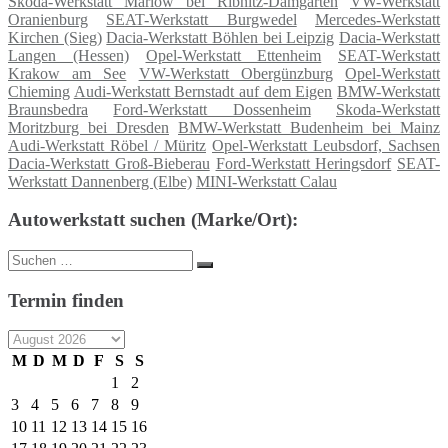
Skoda-Werkstatt Marlow bei Ribnitz-Damgarten
VW-Werkstatt
Oranienburg
SEAT-Werkstatt Burgwedel
Mercedes-Werkstatt
Kirchen (Sieg)
Dacia-Werkstatt Böhlen bei Leipzig
Dacia-Werkstatt
Langen (Hessen)
Opel-Werkstatt Ettenheim
SEAT-Werkstatt
Krakow am See
VW-Werkstatt Obergünzburg
Opel-Werkstatt
Chieming
Audi-Werkstatt Bernstadt auf dem Eigen
BMW-Werkstatt
Braunsbedra
Ford-Werkstatt Dossenheim
Skoda-Werkstatt
Moritzburg bei Dresden
BMW-Werkstatt Budenheim bei Mainz
Audi-Werkstatt Röbel / Müritz
Opel-Werkstatt Leubsdorf, Sachsen
Dacia-Werkstatt Groß-Bieberau
Ford-Werkstatt Heringsdorf
SEAT-
Werkstatt Dannenberg (Elbe)
MINI-Werkstatt Calau
Autowerkstatt suchen (Marke/Ort):
Suche
Suchen
nach:
Termin finden
M
D
M
D
F
S
S
1
2
3
4
5
6
7
8
9
10
11
12
13
14
15
16