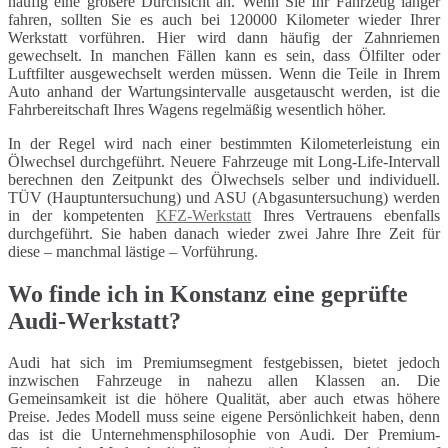
häufig eine größere Durchsicht an. Wenn Sie Ihr Fahrzeug länger
fahren, sollten Sie es auch bei 120000 Kilometer wieder Ihrer
Werkstatt vorführen. Hier wird dann häufig der Zahnriemen
gewechselt. In manchen Fällen kann es sein, dass Ölfilter oder
Luftfilter ausgewechselt werden müssen. Wenn die Teile in Ihrem
Auto anhand der Wartungsintervalle ausgetauscht werden, ist die
Fahrbereitschaft Ihres Wagens regelmäßig wesentlich höher.
In der Regel wird nach einer bestimmten Kilometerleistung ein
Ölwechsel durchgeführt. Neuere Fahrzeuge mit Long-Life-Intervall
berechnen den Zeitpunkt des Ölwechsels selber und individuell.
TÜV (Hauptuntersuchung) und ASU (Abgasuntersuchung) werden
in der kompetenten
KFZ-Werkstatt
Ihres Vertrauens ebenfalls
durchgeführt. Sie haben danach wieder zwei Jahre Ihre Zeit für
diese – manchmal lästige – Vorführung.
Wo finde ich in Konstanz eine geprüfte
Audi-Werkstatt?
Audi hat sich im Premiumsegment festgebissen, bietet jedoch
inzwischen Fahrzeuge in nahezu allen Klassen an. Die
Gemeinsamkeit ist die höhere Qualität, aber auch etwas höhere
Preise. Jedes Modell muss seine eigene Persönlichkeit haben, denn
das ist die Unternehmensphilosophie von Audi. Der Premium-