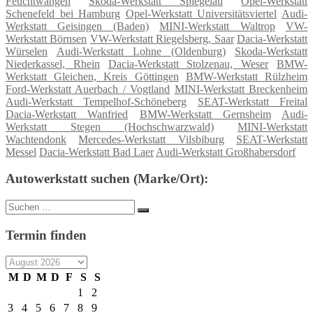
Feuchtwangen
Skoda-Werkstatt Spiegelau
Opel-Werkstatt
Schenefeld bei Hamburg
Opel-Werkstatt Universitätsviertel
Audi-
Werkstatt Geisingen (Baden)
MINI-Werkstatt Waltrop
VW-
Werkstatt Börnsen
VW-Werkstatt Riegelsberg, Saar
Dacia-Werkstatt
Würselen
Audi-Werkstatt Lohne (Oldenburg)
Skoda-Werkstatt
Niederkassel, Rhein
Dacia-Werkstatt Stolzenau, Weser
BMW-
Werkstatt Gleichen, Kreis Göttingen
BMW-Werkstatt Rülzheim
Ford-Werkstatt Auerbach / Vogtland
MINI-Werkstatt Breckenheim
Audi-Werkstatt Tempelhof-Schöneberg
SEAT-Werkstatt Freital
Dacia-Werkstatt Wanfried
BMW-Werkstatt Gernsheim
Audi-
Werkstatt Stegen (Hochschwarzwald)
MINI-Werkstatt
Wachtendonk
Mercedes-Werkstatt Vilsbiburg
SEAT-Werkstatt
Messel
Dacia-Werkstatt Bad Laer
Audi-Werkstatt Großhabersdorf
Autowerkstatt suchen (Marke/Ort):
Suche
Suchen
nach:
Termin finden
M
D
M
D
F
S
S
1
2
3
4
5
6
7
8
9