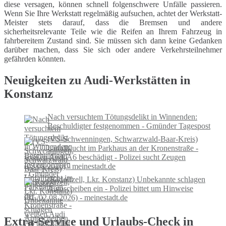
diese versagen, können schnell folgenschwere Unfälle passieren.
Wenn Sie Ihre Werkstatt regelmäßig aufsuchen, achtet der Werkstatt-
Meister stets darauf, dass die Bremsen und andere
sicherheitsrelevante Teile wie die Reifen an Ihrem Fahrzeug in
fahrbereitem Zustand sind. Sie müssen sich dann keine Gedanken
darüber machen, dass Sie sich oder andere Verkehrsteilnehmer
gefährden könnten.
Neuigkeiten zu Audi-Werkstätten in
Konstanz
Nach versuchtem Tötungsdelikt in Winnenden:
Beschuldigter festgenommen - Gmünder Tagespost
(VS-Schwenningen, Schwarzwald-Baar-Kreis)
Unfallflucht im Parkhaus an der Kronenstraße -
weißen Audi A6 beschädigt - Polizei sucht Zeugen
(03.08.2026) - meinestadt.de
(Radolfzell, Lkr. Konstanz) Unbekannte schlagen
Autoscheiben ein - Polizei bittet um Hinweise
(01./02.08.2026) - meinestadt.de
Extra-Service und Urlaubs-Check in