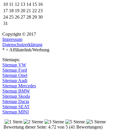
10
11
12
13
14
15
16
17
18
19
20
21
22
23
24
25
26
27
28
29
30
31
Copyright © 2017
Impressum
Datenschutzerklärung
* = Affiliatelink/Werbung
Sitemaps:
Sitemap VW
Sitemap Ford
Sitemap Opel
Sitemap Audi
Sitemap Mercedes
Sitemap BMW
Sitemap Skoda
Sitemap Dacia
Sitemap SEAT
Sitemap MINI
Bewertung dieser Seite: 4.72 von 5 (41 Bewertungen)