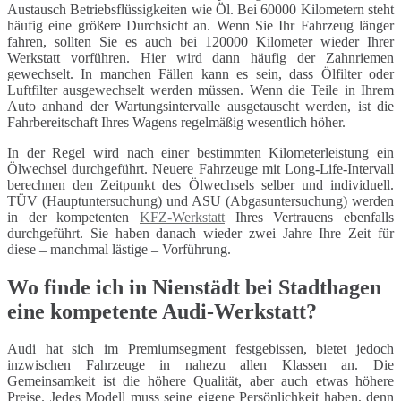
Austausch Betriebsflüssigkeiten wie Öl. Bei 60000 Kilometern steht
häufig eine größere Durchsicht an. Wenn Sie Ihr Fahrzeug länger
fahren, sollten Sie es auch bei 120000 Kilometer wieder Ihrer
Werkstatt vorführen. Hier wird dann häufig der Zahnriemen
gewechselt. In manchen Fällen kann es sein, dass Ölfilter oder
Luftfilter ausgewechselt werden müssen. Wenn die Teile in Ihrem
Auto anhand der Wartungsintervalle ausgetauscht werden, ist die
Fahrbereitschaft Ihres Wagens regelmäßig wesentlich höher.
In der Regel wird nach einer bestimmten Kilometerleistung ein
Ölwechsel durchgeführt. Neuere Fahrzeuge mit Long-Life-Intervall
berechnen den Zeitpunkt des Ölwechsels selber und individuell.
TÜV (Hauptuntersuchung) und ASU (Abgasuntersuchung) werden
in der kompetenten
KFZ-Werkstatt
Ihres Vertrauens ebenfalls
durchgeführt. Sie haben danach wieder zwei Jahre Ihre Zeit für
diese – manchmal lästige – Vorführung.
Wo finde ich in Nienstädt bei Stadthagen
eine kompetente Audi-Werkstatt?
Audi hat sich im Premiumsegment festgebissen, bietet jedoch
inzwischen Fahrzeuge in nahezu allen Klassen an. Die
Gemeinsamkeit ist die höhere Qualität, aber auch etwas höhere
Preise. Jedes Modell muss seine eigene Persönlichkeit haben, denn