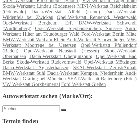
MINI-Werkstatt Friesenheim (Baden)
VW-Werkstatt Tangerhütte
Skoda-Werkstatt Lindau (Bodensee)
MINI-Werkstatt Reichelsheim
(Odenwald)
Dacia-Werkstatt Alfeld (Leine)
Dacia-Werkstatt
Wildenfels bei Zwickau
Opel-Werkstatt Rennerod, Westerwald
Opel-Werkstatt Bergheim, Erft
BMW-Werkstatt Schwendi
(Württemberg)
Opel-Werkstatt Stephanskirchen, Simssee
Audi-
Werkstatt Hilter am Teutoburger Wald
Ford-Werkstatt Berlin Mitte
BMW-Werkstatt Weil am Rhein
Audi-Werkstatt Saarwellingen
VW-
Werkstatt Moorrege bei Uetersen
Opel-Werkstatt Pfullendorf
(Baden)
Opel-Werkstatt Neustadt (Hessen)
Skoda-Werkstatt
Oberhausen
Dacia-Werkstatt Obergünzburg
Opel-Werkstatt Bad
Berka
Skoda-Werkstatt Radevormwald
Opel-Werkstatt Mötzingen
Dacia-Werkstatt Aglasterhausen
SEAT-Werkstatt Zerbst/Anhalt
BMW-Werkstatt Suhl
Dacia-Werkstatt Kempen, Niederrhein
Audi-
Werkstatt Grafing bei München
SEAT-Werkstatt Battenberg (Eder)
VW-Werkstatt Gorxheimertal
Ford-Werkstatt Gießen
Autowerkstatt suchen (Marke/Ort):
Suche
Suchen
nach:
Termin finden