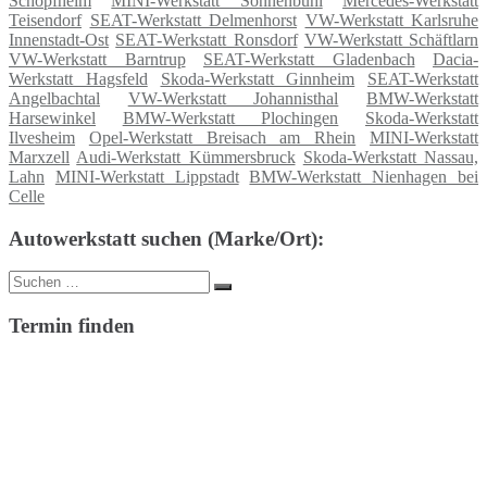
Schopfheim
MINI-Werkstatt Sonnenbühl
Mercedes-Werkstatt
Teisendorf
SEAT-Werkstatt Delmenhorst
VW-Werkstatt Karlsruhe
Innenstadt-Ost
SEAT-Werkstatt Ronsdorf
VW-Werkstatt Schäftlarn
VW-Werkstatt Barntrup
SEAT-Werkstatt Gladenbach
Dacia-
Werkstatt Hagsfeld
Skoda-Werkstatt Ginnheim
SEAT-Werkstatt
Angelbachtal
VW-Werkstatt Johannisthal
BMW-Werkstatt
Harsewinkel
BMW-Werkstatt Plochingen
Skoda-Werkstatt
Ilvesheim
Opel-Werkstatt Breisach am Rhein
MINI-Werkstatt
Marxzell
Audi-Werkstatt Kümmersbruck
Skoda-Werkstatt Nassau,
Lahn
MINI-Werkstatt Lippstadt
BMW-Werkstatt Nienhagen bei
Celle
Autowerkstatt suchen (Marke/Ort):
Suche
Suchen
nach:
Termin finden