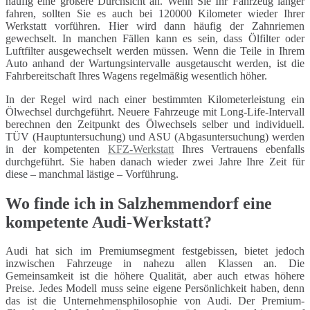
häufig eine größere Durchsicht an. Wenn Sie Ihr Fahrzeug länger
fahren, sollten Sie es auch bei 120000 Kilometer wieder Ihrer
Werkstatt vorführen. Hier wird dann häufig der Zahnriemen
gewechselt. In manchen Fällen kann es sein, dass Ölfilter oder
Luftfilter ausgewechselt werden müssen. Wenn die Teile in Ihrem
Auto anhand der Wartungsintervalle ausgetauscht werden, ist die
Fahrbereitschaft Ihres Wagens regelmäßig wesentlich höher.
In der Regel wird nach einer bestimmten Kilometerleistung ein
Ölwechsel durchgeführt. Neuere Fahrzeuge mit Long-Life-Intervall
berechnen den Zeitpunkt des Ölwechsels selber und individuell.
TÜV (Hauptuntersuchung) und ASU (Abgasuntersuchung) werden
in der kompetenten
KFZ-Werkstatt
Ihres Vertrauens ebenfalls
durchgeführt. Sie haben danach wieder zwei Jahre Ihre Zeit für
diese – manchmal lästige – Vorführung.
Wo finde ich in Salzhemmendorf eine
kompetente Audi-Werkstatt?
Audi hat sich im Premiumsegment festgebissen, bietet jedoch
inzwischen Fahrzeuge in nahezu allen Klassen an. Die
Gemeinsamkeit ist die höhere Qualität, aber auch etwas höhere
Preise. Jedes Modell muss seine eigene Persönlichkeit haben, denn
das ist die Unternehmensphilosophie von Audi. Der Premium-