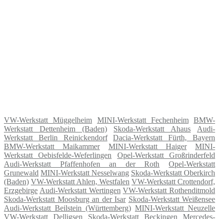
VW-Werkstatt Müggelheim
MINI-Werkstatt Fechenheim
BMW-
Werkstatt Dettenheim (Baden)
Skoda-Werkstatt Ahaus
Audi-
Werkstatt Berlin Reinickendorf
Dacia-Werkstatt Fürth, Bayern
BMW-Werkstatt Maikammer
MINI-Werkstatt Haiger
MINI-
Werkstatt Oebisfelde-Weferlingen
Opel-Werkstatt Großrinderfeld
Audi-Werkstatt Pfaffenhofen an der Roth
Opel-Werkstatt
Grunewald
MINI-Werkstatt Nesselwang
Skoda-Werkstatt Oberkirch
(Baden)
VW-Werkstatt Ahlen, Westfalen
VW-Werkstatt Crottendorf,
Erzgebirge
Audi-Werkstatt Wertingen
VW-Werkstatt Rothenditmold
Skoda-Werkstatt Moosburg an der Isar
Skoda-Werkstatt Weißensee
Audi-Werkstatt Beilstein (Württemberg)
MINI-Werkstatt Neuzelle
VW-Werkstatt Delligsen
Skoda-Werkstatt Beckingen
Mercedes-