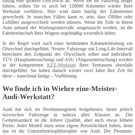
häufig eine größere Durchsicht an. Wenn Sie Ihr Fahrzeug länger
fahren, sollten Sie es auch bei 120000 Kilometer wieder Ihrer
Werkstatt vorführen. Hier wird dann häufig der Zahnriemen
gewechselt. In manchen Fällen kann es sein, dass Ölfilter oder
Luftfilter ausgewechselt werden müssen. Wenn die Teile in Ihrem
Auto anhand der Wartungsintervalle ausgetauscht werden, ist die
Fahrbereitschaft Ihres Wagens regelmäßig wesentlich höher.
In der Regel wird nach einer bestimmten Kilometerleistung ein
Ölwechsel durchgeführt. Neuere Fahrzeuge mit Long-Life-Intervall
berechnen den Zeitpunkt des Ölwechsels selber und individuell.
TÜV (Hauptuntersuchung) und ASU (Abgasuntersuchung) werden
in der kompetenten
KFZ-Werkstatt
Ihres Vertrauens ebenfalls
durchgeführt. Sie haben danach wieder zwei Jahre Ihre Zeit für
diese – manchmal lästige – Vorführung.
Wo finde ich in Wiehre eine-Meister-
Audi-Werkstatt?
Audi hat sich im Premiumsegment festgebissen, bietet jedoch
inzwischen Fahrzeuge in nahezu allen Klassen an. Die
Gemeinsamkeit ist die höhere Qualität, aber auch etwas höhere
Preise. Jedes Modell muss seine eigene Persönlichkeit haben, denn
das ist die Unternehmensphilosophie von Audi. Der Premium-