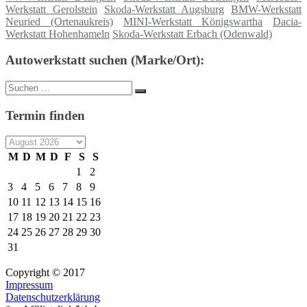
Werkstatt Gerolstein
Skoda-Werkstatt Augsburg
BMW-Werkstatt
Neuried (Ortenaukreis)
MINI-Werkstatt Königswartha
Dacia-
Werkstatt Hohenhameln
Skoda-Werkstatt Erbach (Odenwald)
Autowerkstatt suchen (Marke/Ort):
Suche
Suchen
nach:
Termin finden
M
D
M
D
F
S
S
1
2
3
4
5
6
7
8
9
10
11
12
13
14
15
16
17
18
19
20
21
22
23
24
25
26
27
28
29
30
31
Copyright © 2017
Impressum
Datenschutzerklärung