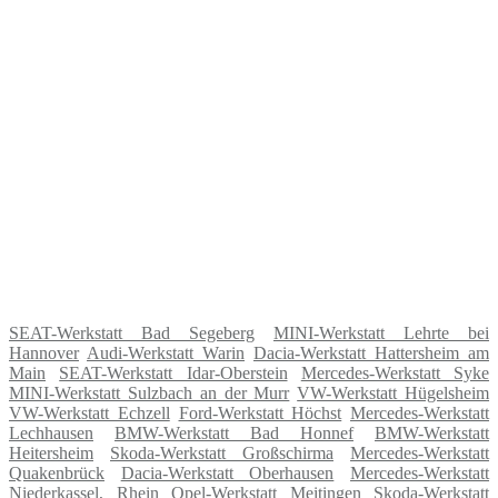
SEAT-Werkstatt Bad Segeberg
MINI-Werkstatt Lehrte bei
Hannover
Audi-Werkstatt Warin
Dacia-Werkstatt Hattersheim am
Main
SEAT-Werkstatt Idar-Oberstein
Mercedes-Werkstatt Syke
MINI-Werkstatt Sulzbach an der Murr
VW-Werkstatt Hügelsheim
VW-Werkstatt Echzell
Ford-Werkstatt Höchst
Mercedes-Werkstatt
Lechhausen
BMW-Werkstatt Bad Honnef
BMW-Werkstatt
Heitersheim
Skoda-Werkstatt Großschirma
Mercedes-Werkstatt
Quakenbrück
Dacia-Werkstatt Oberhausen
Mercedes-Werkstatt
Niederkassel, Rhein
Opel-Werkstatt Meitingen
Skoda-Werkstatt