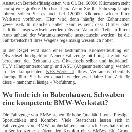
Austausch Betriebsflüssigkeiten wie Öl. Bei 60000 Kilometern steht
häufig eine größere Durchsicht an. Wenn Sie Ihr Fahrzeug länger
fahren, sollten Sie es auch bei 120000 Kilometer wieder Ihrer
Werkstatt vorführen. Hier wird dann häufig der Zahnriemen
gewechselt. In manchen Fällen kann es sein, dass Ölfilter oder
Luftfilter ausgewechselt werden müssen. Wenn die Teile in Ihrem
Auto anhand der Wartungsintervalle ausgetauscht werden, ist die
Fahrbereitschaft Ihres Wagens regelmäßig wesentlich höher.
In der Regel wird nach einer bestimmten Kilometerleistung ein
Ölwechsel durchgeführt. Neuere Fahrzeuge mit Long-Life-Intervall
berechnen den Zeitpunkt des Ölwechsels selber und individuell.
TÜV (Hauptuntersuchung) und ASU (Abgasuntersuchung) werden
in der kompetenten
KFZ-Werkstatt
Ihres Vertrauens ebenfalls
durchgeführt. Sie haben danach wieder zwei Jahre Ihre Zeit für
diese – manchmal lästige – Vorführung.
Wo finde ich in Babenhausen, Schwaben
eine kompetente BMW-Werkstatt?
Die Fahrzeuge von BMW stehen für hohe Qualität, Luxus, Prestige,
Sportlichkeit und Komfort. Viele Staatschefs lassen sich in
Fahrzeugen von BMW umherfahren und auch Geschäftsführer
großer Konzerne schätzen den Komfort eines BMWs. Ein Grund