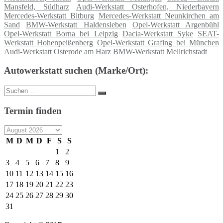
Mansfeld, Südharz
Audi-Werkstatt Osterhofen, Niederbayern
Mercedes-Werkstatt Bitburg
Mercedes-Werkstatt Neunkirchen am
Sand
BMW-Werkstatt Haldensleben
Opel-Werkstatt Argenbühl
Opel-Werkstatt Borna bei Leipzig
Dacia-Werkstatt Syke
SEAT-
Werkstatt Hohenpeißenberg
Opel-Werkstatt Grafing bei München
Audi-Werkstatt Osterode am Harz
BMW-Werkstatt Mellrichstadt
Autowerkstatt suchen (Marke/Ort):
Suche
Suchen
nach:
Termin finden
M
D
M
D
F
S
S
1
2
3
4
5
6
7
8
9
10
11
12
13
14
15
16
17
18
19
20
21
22
23
24
25
26
27
28
29
30
31