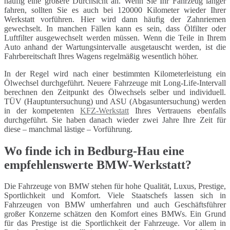
häufig eine größere Durchsicht an. Wenn Sie Ihr Fahrzeug länger
fahren, sollten Sie es auch bei 120000 Kilometer wieder Ihrer
Werkstatt vorführen. Hier wird dann häufig der Zahnriemen
gewechselt. In manchen Fällen kann es sein, dass Ölfilter oder
Luftfilter ausgewechselt werden müssen. Wenn die Teile in Ihrem
Auto anhand der Wartungsintervalle ausgetauscht werden, ist die
Fahrbereitschaft Ihres Wagens regelmäßig wesentlich höher.
In der Regel wird nach einer bestimmten Kilometerleistung ein
Ölwechsel durchgeführt. Neuere Fahrzeuge mit Long-Life-Intervall
berechnen den Zeitpunkt des Ölwechsels selber und individuell.
TÜV (Hauptuntersuchung) und ASU (Abgasuntersuchung) werden
in der kompetenten
KFZ-Werkstatt
Ihres Vertrauens ebenfalls
durchgeführt. Sie haben danach wieder zwei Jahre Ihre Zeit für
diese – manchmal lästige – Vorführung.
Wo finde ich in Bedburg-Hau eine
empfehlenswerte BMW-Werkstatt?
Die Fahrzeuge von BMW stehen für hohe Qualität, Luxus, Prestige,
Sportlichkeit und Komfort. Viele Staatschefs lassen sich in
Fahrzeugen von BMW umherfahren und auch Geschäftsführer
großer Konzerne schätzen den Komfort eines BMWs. Ein Grund
für das Prestige ist die Sportlichkeit der Fahrzeuge. Vor allem in