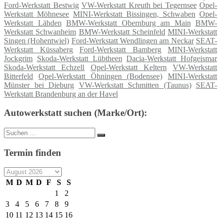
Ford-Werkstatt Bestwig
VW-Werkstatt Kreuth bei Tegernsee
Opel-
Werkstatt Möhnesee
MINI-Werkstatt Bissingen, Schwaben
Opel-
Werkstatt Lähden
BMW-Werkstatt Obernburg am Main
BMW-
Werkstatt Schwanheim
BMW-Werkstatt Scheinfeld
MINI-Werkstatt
Singen (Hohentwiel)
Ford-Werkstatt Wendlingen am Neckar
SEAT-
Werkstatt Küssaberg
Ford-Werkstatt Bamberg
MINI-Werkstatt
Jockgrim
Skoda-Werkstatt Lübtheen
Dacia-Werkstatt Hofgeismar
Skoda-Werkstatt Echzell
Opel-Werkstatt Keltern
VW-Werkstatt
Bitterfeld
Opel-Werkstatt Öhningen (Bodensee)
MINI-Werkstatt
Münster bei Dieburg
VW-Werkstatt Schmitten (Taunus)
SEAT-
Werkstatt Brandenburg an der Havel
Autowerkstatt suchen (Marke/Ort):
Suche
Suchen
nach:
Termin finden
M
D
M
D
F
S
S
1
2
3
4
5
6
7
8
9
10
11
12
13
14
15
16