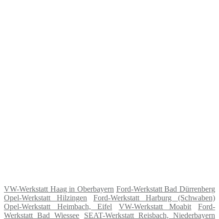
VW-Werkstatt Haag in Oberbayern
Ford-Werkstatt Bad Dürrenberg
Opel-Werkstatt Hilzingen
Ford-Werkstatt Harburg (Schwaben)
Opel-Werkstatt Heimbach, Eifel
VW-Werkstatt Moabit
Ford-
Werkstatt Bad Wiessee
SEAT-Werkstatt Reisbach, Niederbayern