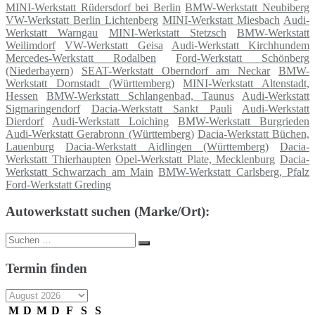
MINI-Werkstatt Rüdersdorf bei Berlin
BMW-Werkstatt Neubiberg
VW-Werkstatt Berlin Lichtenberg
MINI-Werkstatt Miesbach
Audi-
Werkstatt Warngau
MINI-Werkstatt Stetzsch
BMW-Werkstatt
Weilimdorf
VW-Werkstatt Geisa
Audi-Werkstatt Kirchhundem
Mercedes-Werkstatt Rodalben
Ford-Werkstatt Schönberg
(Niederbayern)
SEAT-Werkstatt Oberndorf am Neckar
BMW-
Werkstatt Dornstadt (Württemberg)
MINI-Werkstatt Altenstadt,
Hessen
BMW-Werkstatt Schlangenbad, Taunus
Audi-Werkstatt
Sigmaringendorf
Dacia-Werkstatt Sankt Pauli
Audi-Werkstatt
Dierdorf
Audi-Werkstatt Loiching
BMW-Werkstatt Burgrieden
Audi-Werkstatt Gerabronn (Württemberg)
Dacia-Werkstatt Büchen,
Lauenburg
Dacia-Werkstatt Aidlingen (Württemberg)
Dacia-
Werkstatt Thierhaupten
Opel-Werkstatt Plate, Mecklenburg
Dacia-
Werkstatt Schwarzach am Main
BMW-Werkstatt Carlsberg, Pfalz
Ford-Werkstatt Greding
Autowerkstatt suchen (Marke/Ort):
Suche
Suchen
nach:
Termin finden
M
D
M
D
F
S
S