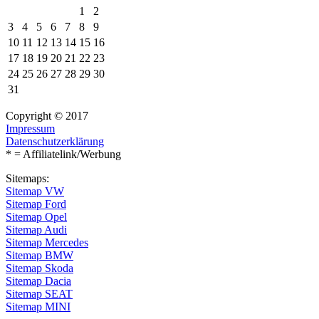
1
2
3
4
5
6
7
8
9
10
11
12
13
14
15
16
17
18
19
20
21
22
23
24
25
26
27
28
29
30
31
Copyright © 2017
Impressum
Datenschutzerklärung
* = Affiliatelink/Werbung
Sitemaps:
Sitemap VW
Sitemap Ford
Sitemap Opel
Sitemap Audi
Sitemap Mercedes
Sitemap BMW
Sitemap Skoda
Sitemap Dacia
Sitemap SEAT
Sitemap MINI