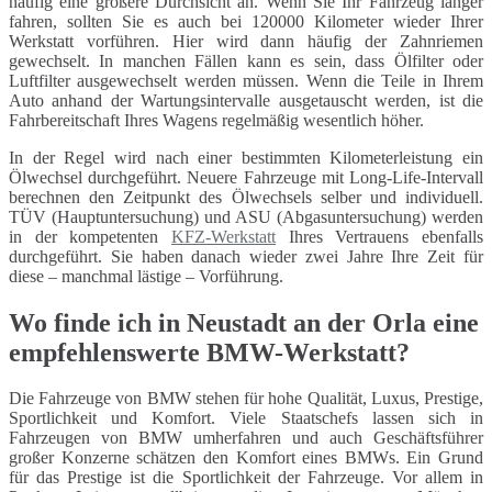
häufig eine größere Durchsicht an. Wenn Sie Ihr Fahrzeug länger
fahren, sollten Sie es auch bei 120000 Kilometer wieder Ihrer
Werkstatt vorführen. Hier wird dann häufig der Zahnriemen
gewechselt. In manchen Fällen kann es sein, dass Ölfilter oder
Luftfilter ausgewechselt werden müssen. Wenn die Teile in Ihrem
Auto anhand der Wartungsintervalle ausgetauscht werden, ist die
Fahrbereitschaft Ihres Wagens regelmäßig wesentlich höher.
In der Regel wird nach einer bestimmten Kilometerleistung ein
Ölwechsel durchgeführt. Neuere Fahrzeuge mit Long-Life-Intervall
berechnen den Zeitpunkt des Ölwechsels selber und individuell.
TÜV (Hauptuntersuchung) und ASU (Abgasuntersuchung) werden
in der kompetenten
KFZ-Werkstatt
Ihres Vertrauens ebenfalls
durchgeführt. Sie haben danach wieder zwei Jahre Ihre Zeit für
diese – manchmal lästige – Vorführung.
Wo finde ich in Neustadt an der Orla eine
empfehlenswerte BMW-Werkstatt?
Die Fahrzeuge von BMW stehen für hohe Qualität, Luxus, Prestige,
Sportlichkeit und Komfort. Viele Staatschefs lassen sich in
Fahrzeugen von BMW umherfahren und auch Geschäftsführer
großer Konzerne schätzen den Komfort eines BMWs. Ein Grund
für das Prestige ist die Sportlichkeit der Fahrzeuge. Vor allem in