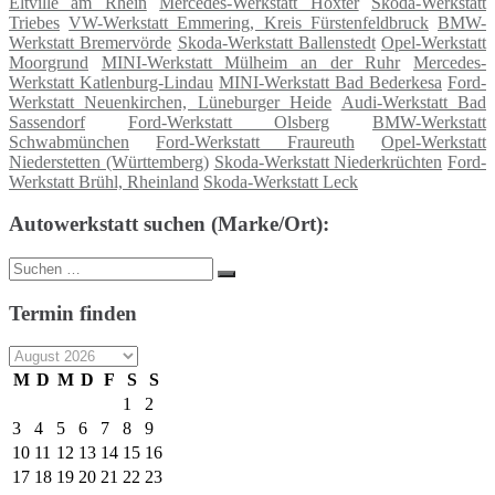
Eltville am Rhein
Mercedes-Werkstatt Höxter
Skoda-Werkstatt
Triebes
VW-Werkstatt Emmering, Kreis Fürstenfeldbruck
BMW-
Werkstatt Bremervörde
Skoda-Werkstatt Ballenstedt
Opel-Werkstatt
Moorgrund
MINI-Werkstatt Mülheim an der Ruhr
Mercedes-
Werkstatt Katlenburg-Lindau
MINI-Werkstatt Bad Bederkesa
Ford-
Werkstatt Neuenkirchen, Lüneburger Heide
Audi-Werkstatt Bad
Sassendorf
Ford-Werkstatt Olsberg
BMW-Werkstatt
Schwabmünchen
Ford-Werkstatt Fraureuth
Opel-Werkstatt
Niederstetten (Württemberg)
Skoda-Werkstatt Niederkrüchten
Ford-
Werkstatt Brühl, Rheinland
Skoda-Werkstatt Leck
Autowerkstatt suchen (Marke/Ort):
Suche
Suchen
nach:
Termin finden
M
D
M
D
F
S
S
1
2
3
4
5
6
7
8
9
10
11
12
13
14
15
16
17
18
19
20
21
22
23