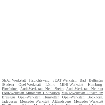
SEAT-Werkstatt Habichtswald
SEAT-Werkstatt Bad Bellingen
(Baden)
Opel-Werkstatt Löhne
MINI-Werkstatt Hamburg-
Eimsbüttel
Audi-Werkstatt Neulußheim
Audi-Werkstatt Neureut
Ford-Werkstatt Mühlheim Holthausen
MINI-Werkstatt Gutach im
Breisgau
Opel-Werkstatt Hünstetten
Opel-Werkstatt Bockhorn,
Jadebusen
Mercedes-Werkstatt Altlandsberg
Mercedes-Werkstatt