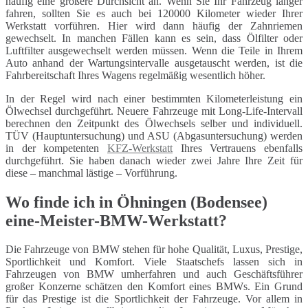
häufig eine größere Durchsicht an. Wenn Sie Ihr Fahrzeug länger
fahren, sollten Sie es auch bei 120000 Kilometer wieder Ihrer
Werkstatt vorführen. Hier wird dann häufig der Zahnriemen
gewechselt. In manchen Fällen kann es sein, dass Ölfilter oder
Luftfilter ausgewechselt werden müssen. Wenn die Teile in Ihrem
Auto anhand der Wartungsintervalle ausgetauscht werden, ist die
Fahrbereitschaft Ihres Wagens regelmäßig wesentlich höher.
In der Regel wird nach einer bestimmten Kilometerleistung ein
Ölwechsel durchgeführt. Neuere Fahrzeuge mit Long-Life-Intervall
berechnen den Zeitpunkt des Ölwechsels selber und individuell.
TÜV (Hauptuntersuchung) und ASU (Abgasuntersuchung) werden
in der kompetenten
KFZ-Werkstatt
Ihres Vertrauens ebenfalls
durchgeführt. Sie haben danach wieder zwei Jahre Ihre Zeit für
diese – manchmal lästige – Vorführung.
Wo finde ich in Öhningen (Bodensee)
eine-Meister-BMW-Werkstatt?
Die Fahrzeuge von BMW stehen für hohe Qualität, Luxus, Prestige,
Sportlichkeit und Komfort. Viele Staatschefs lassen sich in
Fahrzeugen von BMW umherfahren und auch Geschäftsführer
großer Konzerne schätzen den Komfort eines BMWs. Ein Grund
für das Prestige ist die Sportlichkeit der Fahrzeuge. Vor allem in