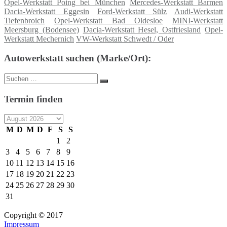
Opel-Werkstatt Poing bei München
Mercedes-Werkstatt Barmen
Dacia-Werkstatt Eggesin
Ford-Werkstatt Sülz
Audi-Werkstatt
Tiefenbroich
Opel-Werkstatt Bad Oldesloe
MINI-Werkstatt
Meersburg (Bodensee)
Dacia-Werkstatt Hesel, Ostfriesland
Opel-
Werkstatt Mechernich
VW-Werkstatt Schwedt / Oder
Autowerkstatt suchen (Marke/Ort):
Suche
Suchen
nach:
Termin finden
M
D
M
D
F
S
S
1
2
3
4
5
6
7
8
9
10
11
12
13
14
15
16
17
18
19
20
21
22
23
24
25
26
27
28
29
30
31
Copyright © 2017
Impressum