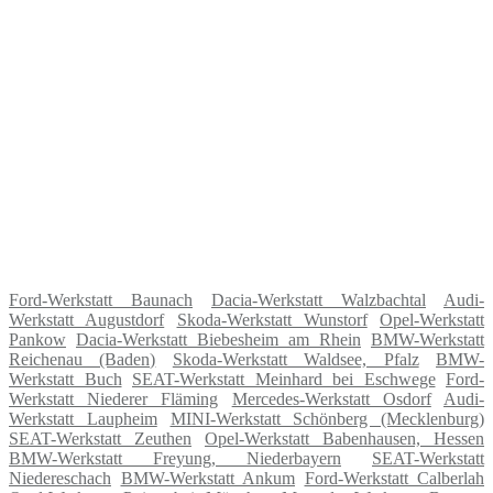
Ford-Werkstatt Baunach
Dacia-Werkstatt Walzbachtal
Audi-
Werkstatt Augustdorf
Skoda-Werkstatt Wunstorf
Opel-Werkstatt
Pankow
Dacia-Werkstatt Biebesheim am Rhein
BMW-Werkstatt
Reichenau (Baden)
Skoda-Werkstatt Waldsee, Pfalz
BMW-
Werkstatt Buch
SEAT-Werkstatt Meinhard bei Eschwege
Ford-
Werkstatt Niederer Fläming
Mercedes-Werkstatt Osdorf
Audi-
Werkstatt Laupheim
MINI-Werkstatt Schönberg (Mecklenburg)
SEAT-Werkstatt Zeuthen
Opel-Werkstatt Babenhausen, Hessen
BMW-Werkstatt Freyung, Niederbayern
SEAT-Werkstatt
Niedereschach
BMW-Werkstatt Ankum
Ford-Werkstatt Calberlah