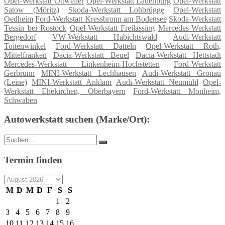
Opel-Werkstatt Ottweiler
Opel-Werkstatt Ladenburg
Opel-Werkstatt
Satow (Möritz)
Skoda-Werkstatt Lohbrügge
Opel-Werkstatt
Oedheim
Ford-Werkstatt Kressbronn am Bodensee
Skoda-Werkstatt
Tessin bei Rostock
Opel-Werkstatt Freilassing
Mercedes-Werkstatt
Bergedorf
VW-Werkstatt Habichtswald
Audi-Werkstatt
Toitenwinkel
Ford-Werkstatt Datteln
Opel-Werkstatt Roth,
Mittelfranken
Dacia-Werkstatt Beuel
Dacia-Werkstatt Hettstadt
Mercedes-Werkstatt Linkenheim-Hochstetten
Ford-Werkstatt
Gerbrunn
MINI-Werkstatt Lechhausen
Audi-Werkstatt Gronau
(Leine)
MINI-Werkstatt Anklam
Audi-Werkstatt Neumühl
Opel-
Werkstatt Ehekirchen, Oberbayern
Ford-Werkstatt Monheim,
Schwaben
Autowerkstatt suchen (Marke/Ort):
Suche
Suchen
nach:
Termin finden
M
D
M
D
F
S
S
1
2
3
4
5
6
7
8
9
10
11
12
13
14
15
16