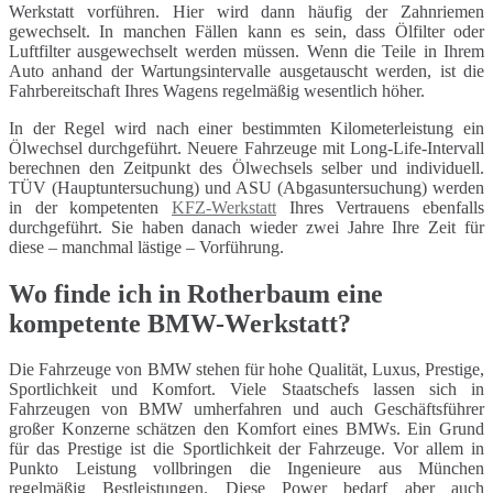
Werkstatt vorführen. Hier wird dann häufig der Zahnriemen
gewechselt. In manchen Fällen kann es sein, dass Ölfilter oder
Luftfilter ausgewechselt werden müssen. Wenn die Teile in Ihrem
Auto anhand der Wartungsintervalle ausgetauscht werden, ist die
Fahrbereitschaft Ihres Wagens regelmäßig wesentlich höher.
In der Regel wird nach einer bestimmten Kilometerleistung ein
Ölwechsel durchgeführt. Neuere Fahrzeuge mit Long-Life-Intervall
berechnen den Zeitpunkt des Ölwechsels selber und individuell.
TÜV (Hauptuntersuchung) und ASU (Abgasuntersuchung) werden
in der kompetenten
KFZ-Werkstatt
Ihres Vertrauens ebenfalls
durchgeführt. Sie haben danach wieder zwei Jahre Ihre Zeit für
diese – manchmal lästige – Vorführung.
Wo finde ich in Rotherbaum eine
kompetente BMW-Werkstatt?
Die Fahrzeuge von BMW stehen für hohe Qualität, Luxus, Prestige,
Sportlichkeit und Komfort. Viele Staatschefs lassen sich in
Fahrzeugen von BMW umherfahren und auch Geschäftsführer
großer Konzerne schätzen den Komfort eines BMWs. Ein Grund
für das Prestige ist die Sportlichkeit der Fahrzeuge. Vor allem in
Punkto Leistung vollbringen die Ingenieure aus München
regelmäßig Bestleistungen. Diese Power bedarf aber auch