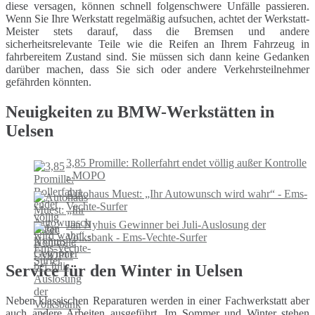
diese versagen, können schnell folgenschwere Unfälle passieren.
Wenn Sie Ihre Werkstatt regelmäßig aufsuchen, achtet der Werkstatt-
Meister stets darauf, dass die Bremsen und andere
sicherheitsrelevante Teile wie die Reifen an Ihrem Fahrzeug in
fahrbereitem Zustand sind. Sie müssen sich dann keine Gedanken
darüber machen, dass Sie sich oder andere Verkehrsteilnehmer
gefährden könnten.
Neuigkeiten zu BMW-Werkstätten in
Uelsen
3,85 Promille: Rollerfahrt endet völlig außer Kontrolle
- MOPO
Autohaus Muest: „Ihr Autowunsch wird wahr“ - Ems-
Vechte-Surfer
Jan Nyhuis Gewinner bei Juli-Auslosung der
Volksbank - Ems-Vechte-Surfer
Service für den Winter in Uelsen
Neben klassischen Reparaturen werden in einer Fachwerkstatt aber
auch andere Arbeiten ausgeführt. Im Sommer und Winter stehen