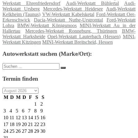
Werkstatt Ehrenfriedersdorf
Audi-Werkstatt Bühlertal
Audi-
Werkstatt Ursberg
Mercedes-Werkstatt Heidesee
Audi-Werkstatt
Kelkheim (Taunus)
VW-Werkstatt Kabelsketal
Ford-Werkstatt Oer-
Erkenschwick
Dacia-Werkstatt Nuthe-Urstromtal
Ford-Werkstatt
Lohra
BMW-Werkstatt Königsmoos
MINI-Werkstatt Au in der
Hallertau
Mercedes-Werkstatt Ronneburg, Thüringen
BMW-
Werkstatt Harksheide
Opel-Werkstatt Lauterbach (Hessen)
MINI-
Werkstatt Kitzingen
MINI-Werkstatt Breitscheid, Hessen
Autowerkstatt suchen (Marke/Ort):
Suche
Suchen
nach:
Termin finden
M
D
M
D
F
S
S
1
2
3
4
5
6
7
8
9
10
11
12
13
14
15
16
17
18
19
20
21
22
23
24
25
26
27
28
29
30
31