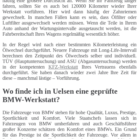
häufig eine größere Durchsicht an. Wenn Sie Ihr Fahrzeug länger
fahren, sollten Sie es auch bei 120000 Kilometer wieder Ihrer
Werkstatt vorführen. Hier wird dann häufig der Zahnriemen
gewechselt. In manchen Fällen kann es sein, dass Ölfilter oder
Luftfilter ausgewechselt werden müssen. Wenn die Teile in Ihrem
Auto anhand der Wartungsintervalle ausgetauscht werden, ist die
Fahrbereitschaft Ihres Wagens regelmäßig wesentlich höher.
In der Regel wird nach einer bestimmten Kilometerleistung ein
Ölwechsel durchgeführt. Neuere Fahrzeuge mit Long-Life-Intervall
berechnen den Zeitpunkt des Ölwechsels selber und individuell.
TÜV (Hauptuntersuchung) und ASU (Abgasuntersuchung) werden
in der kompetenten
KFZ-Werkstatt
Ihres Vertrauens ebenfalls
durchgeführt. Sie haben danach wieder zwei Jahre Ihre Zeit für
diese – manchmal lästige – Vorführung.
Wo finde ich in Uelsen eine geprüfte
BMW-Werkstatt?
Die Fahrzeuge von BMW stehen für hohe Qualität, Luxus, Prestige,
Sportlichkeit und Komfort. Viele Staatschefs lassen sich in
Fahrzeugen von BMW umherfahren und auch Geschäftsführer
großer Konzerne schätzen den Komfort eines BMWs. Ein Grund
für das Prestige ist die Sportlichkeit der Fahrzeuge. Vor allem in