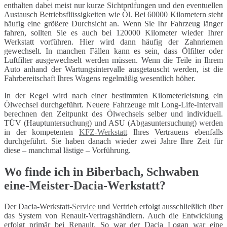
enthalten dabei meist nur kurze Sichtprüfungen und den eventuellen
Austausch Betriebsflüssigkeiten wie Öl. Bei 60000 Kilometern steht
häufig eine größere Durchsicht an. Wenn Sie Ihr Fahrzeug länger
fahren, sollten Sie es auch bei 120000 Kilometer wieder Ihrer
Werkstatt vorführen. Hier wird dann häufig der Zahnriemen
gewechselt. In manchen Fällen kann es sein, dass Ölfilter oder
Luftfilter ausgewechselt werden müssen. Wenn die Teile in Ihrem
Auto anhand der Wartungsintervalle ausgetauscht werden, ist die
Fahrbereitschaft Ihres Wagens regelmäßig wesentlich höher.
In der Regel wird nach einer bestimmten Kilometerleistung ein
Ölwechsel durchgeführt. Neuere Fahrzeuge mit Long-Life-Intervall
berechnen den Zeitpunkt des Ölwechsels selber und individuell.
TÜV (Hauptuntersuchung) und ASU (Abgasuntersuchung) werden
in der kompetenten
KFZ-Werkstatt
Ihres Vertrauens ebenfalls
durchgeführt. Sie haben danach wieder zwei Jahre Ihre Zeit für
diese – manchmal lästige – Vorführung.
Wo finde ich in Biberbach, Schwaben
eine-Meister-Dacia-Werkstatt?
Der Dacia-Werkstatt-
Service
und Vertrieb erfolgt ausschließlich über
das System von Renault-Vertragshändlern. Auch die Entwicklung
erfolgt primär bei Renault. So war der Dacia Logan war eine