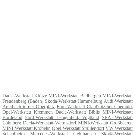
Dacia-Werkstatt Klötze
MINI-Werkstatt Badbergen
MINI-Werkstatt
Freudenberg (Baden)
Skoda-Werkstatt Hammelburg
Audi-Werkstatt
Auerbach in der Oberpfalz
Ford-Werkstatt Claußnitz bei Chemnitz
Opel-Werkstatt Kremmen
Dacia-Werkstatt Biblis
MINI-Werkstatt
Bördeland
Ford-Werkstatt Lengenfeld, Vogtland
SEAT-Werkstatt
Löhnberg
Dacia-Werkstatt Wermsdorf
MINI-Werkstatt Großbeeren
MINI-Werkstatt Kröpelin
Opel-Werkstatt Strullendorf
VW-Werkstatt
Schaafheim
Mercedes-Werkstatt Gelnhausen
Skoda-Werkstatt