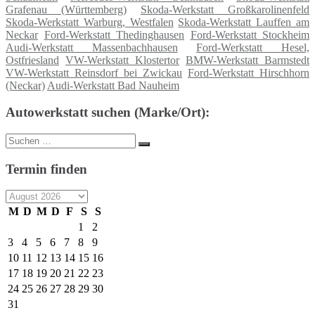
Grafenau (Württemberg)
Skoda-Werkstatt Großkarolinenfeld
Skoda-Werkstatt Warburg, Westfalen
Skoda-Werkstatt Lauffen am
Neckar
Ford-Werkstatt Thedinghausen
Ford-Werkstatt Stockheim
Audi-Werkstatt Massenbachhausen
Ford-Werkstatt Hesel,
Ostfriesland
VW-Werkstatt Klostertor
BMW-Werkstatt Barmstedt
VW-Werkstatt Reinsdorf bei Zwickau
Ford-Werkstatt Hirschhorn
(Neckar)
Audi-Werkstatt Bad Nauheim
Autowerkstatt suchen (Marke/Ort):
Suche
Suchen
nach:
Termin finden
M
D
M
D
F
S
S
1
2
3
4
5
6
7
8
9
10
11
12
13
14
15
16
17
18
19
20
21
22
23
24
25
26
27
28
29
30
31