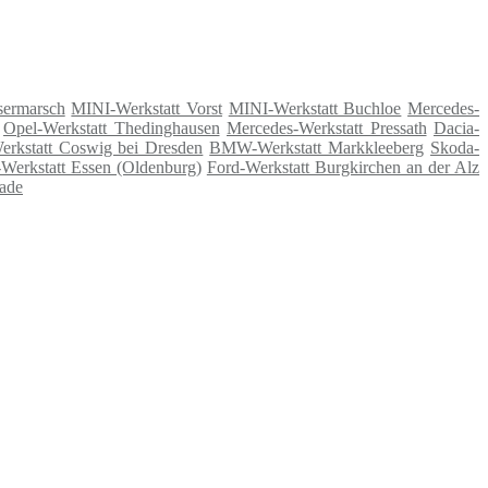
sermarsch
MINI-Werkstatt Vorst
MINI-Werkstatt Buchloe
Mercedes-
Opel-Werkstatt Thedinghausen
Mercedes-Werkstatt Pressath
Dacia-
erkstatt Coswig bei Dresden
BMW-Werkstatt Markkleeberg
Skoda-
Werkstatt Essen (Oldenburg)
Ford-Werkstatt Burgkirchen an der Alz
ade