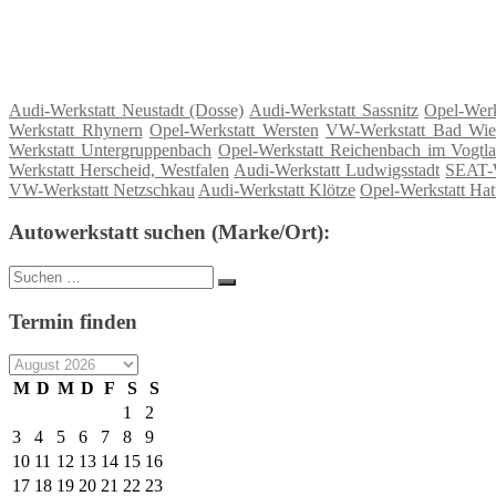
Audi-Werkstatt Neustadt (Dosse)
Audi-Werkstatt Sassnitz
Opel-Werk
Werkstatt Rhynern
Opel-Werkstatt Wersten
VW-Werkstatt Bad Wie
Werkstatt Untergruppenbach
Opel-Werkstatt Reichenbach im Vogtl
Werkstatt Herscheid, Westfalen
Audi-Werkstatt Ludwigsstadt
SEAT-W
VW-Werkstatt Netzschkau
Audi-Werkstatt Klötze
Opel-Werkstatt Hat
Autowerkstatt suchen (Marke/Ort):
Suche
Suchen
nach:
Termin finden
M
D
M
D
F
S
S
1
2
3
4
5
6
7
8
9
10
11
12
13
14
15
16
17
18
19
20
21
22
23