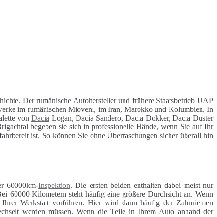
ichte. Der rumänische Autohersteller und frühere Staatsbetrieb UAP
nswerke im rumänischen Mioveni, im Iran, Marokko und Kolumbien. In
alette von
Dacia
Logan, Dacia Sandero, Dacia Dokker, Dacia Duster
rigachtal begeben sie sich in professionelle Hände, wenn Sie auf Ihr
 fahrbereit ist. So können Sie ohne Überraschungen sicher überall hin
r 60000km-
Inspektion
. Die ersten beiden enthalten dabei meist nur
Bei 60000 Kilometern steht häufig eine größere Durchsicht an. Wenn
r Ihrer Werkstatt vorführen. Hier wird dann häufig der Zahnriemen
ewechselt werden müssen. Wenn die Teile in Ihrem Auto anhand der