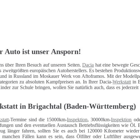
r Auto ist unser Ansporn!
ns über Ihren Besuch auf unseren Seiten.
Dacia
hat eine bewegte Gesch
s zweitgrößten europäischen Autoherstellers. Es bestehen Produktio
und in Russland im Moskauer Werk von Aftoframos. Mit der Modellp
egorien zu absoluten Kampfpreisen an. In Ihrer Dacia-
Werkstatt
in B
inder zur Schule bringen, wollen Sie natürlich auch, dass es jederzeit
kstatt in Brigachtal (Baden-Württemberg)
statt
-Termine sind die 15000km-
Inspektion
, 30000km-
Inspektion
ode
fungen und den eventuellen Austausch Betriebsflüssigkeiten wie Öl. 
eug länger fahren, sollten Sie es auch bei 120000 Kilometer wiede
n manchen Fällen kann es sein, dass Ölfilter oder Luftfilter ausg