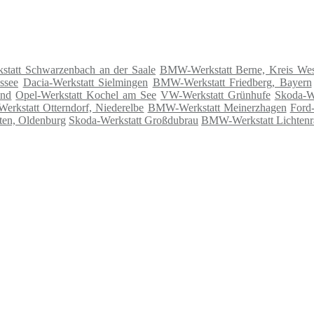
statt Schwarzenbach an der Saale
BMW-Werkstatt Berne, Kreis We
ssee
Dacia-Werkstatt Sielmingen
BMW-Werkstatt Friedberg, Bayern
and
Opel-Werkstatt Kochel am See
VW-Werkstatt Grünhufe
Skoda-W
erkstatt Otterndorf, Niederelbe
BMW-Werkstatt Meinerzhagen
Ford-
ten, Oldenburg
Skoda-Werkstatt Großdubrau
BMW-Werkstatt Lichtenr