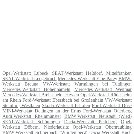
Opel-Werkstatt Lübeck
SEAT-Werkstatt Heßdorf, Mittelfranken
SEAT-Werkstatt Leegebruch
Mercedes-Werkstatt Elbe-Parey
BMW-
Werkstatt Breuna
VW-Werkstatt Wurmlingen bei Tuttlingen
Mercedes-Werkstatt Hohenhameln
Mercedes-Werkstatt Weitmar
Mercedes-Werkstatt Breitscheid, Hessen
Opel-Werkstatt Rüdesheim
am Rhein
Ford-Werkstatt Ebersbach bei Großenhain
VW-Werkstatt
Steinfurt, Westfalen
Skoda-Werkstatt Ilshofen
Ford-Werkstatt Döse
MINI-Werkstatt Dettingen an der Erms
Ford-Werkstatt Otterberg
Audi-Werkstatt Rheinmünster
BMW-Werkstatt Neustadt (Wied)
SEAT-Werkstatt Schöningen
Dacia-Werkstatt Perleberg
Opel-
Werkstatt Döbern, Niederlausitz
Opel-Werkstatt Obertraubling
BMW-Werkstatt Schlierbach (Württemberg)
Dacia-Werkstatt Buch