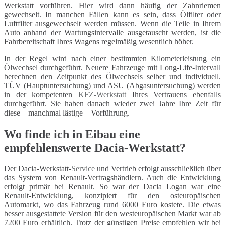
Werkstatt vorführen. Hier wird dann häufig der Zahnriemen
gewechselt. In manchen Fällen kann es sein, dass Ölfilter oder
Luftfilter ausgewechselt werden müssen. Wenn die Teile in Ihrem
Auto anhand der Wartungsintervalle ausgetauscht werden, ist die
Fahrbereitschaft Ihres Wagens regelmäßig wesentlich höher.
In der Regel wird nach einer bestimmten Kilometerleistung ein
Ölwechsel durchgeführt. Neuere Fahrzeuge mit Long-Life-Intervall
berechnen den Zeitpunkt des Ölwechsels selber und individuell.
TÜV (Hauptuntersuchung) und ASU (Abgasuntersuchung) werden
in der kompetenten
KFZ-Werkstatt
Ihres Vertrauens ebenfalls
durchgeführt. Sie haben danach wieder zwei Jahre Ihre Zeit für
diese – manchmal lästige – Vorführung.
Wo finde ich in Eibau eine
empfehlenswerte Dacia-Werkstatt?
Der Dacia-Werkstatt-
Service
und Vertrieb erfolgt ausschließlich über
das System von Renault-Vertragshändlern. Auch die Entwicklung
erfolgt primär bei Renault. So war der Dacia Logan war eine
Renault-Entwicklung, konzipiert für den osteuropäischen
Automarkt, wo das Fahrzeug rund 6000 Euro kostete. Die etwas
besser ausgestattete Version für den westeuropäischen Markt war ab
7200 Euro erhältlich. Trotz der günstigen Preise empfehlen wir bei