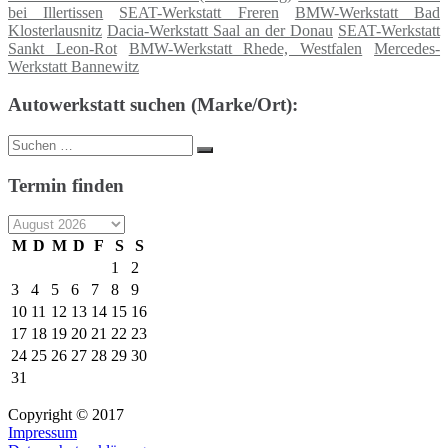
bei Illertissen
SEAT-Werkstatt Freren
BMW-Werkstatt Bad
Klosterlausnitz
Dacia-Werkstatt Saal an der Donau
SEAT-Werkstatt
Sankt Leon-Rot
BMW-Werkstatt Rhede, Westfalen
Mercedes-
Werkstatt Bannewitz
Autowerkstatt suchen (Marke/Ort):
Suche
Suchen
nach:
Termin finden
M
D
M
D
F
S
S
1
2
3
4
5
6
7
8
9
10
11
12
13
14
15
16
17
18
19
20
21
22
23
24
25
26
27
28
29
30
31
Copyright © 2017
Impressum