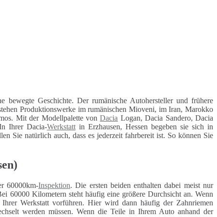
ne bewegte Geschichte. Der rumänische Autohersteller und frühere
bestehen Produktionswerke im rumänischen Mioveni, im Iran, Marokko
mos. Mit der Modellpalette von
Dacia
Logan, Dacia Sandero, Dacia
n Ihrer Dacia-
Werkstatt
in Erzhausen, Hessen begeben sie sich in
n Sie natürlich auch, dass es jederzeit fahrbereit ist. So können Sie
sen)
r 60000km-
Inspektion
. Die ersten beiden enthalten dabei meist nur
Bei 60000 Kilometern steht häufig eine größere Durchsicht an. Wenn
r Ihrer Werkstatt vorführen. Hier wird dann häufig der Zahnriemen
ewechselt werden müssen. Wenn die Teile in Ihrem Auto anhand der