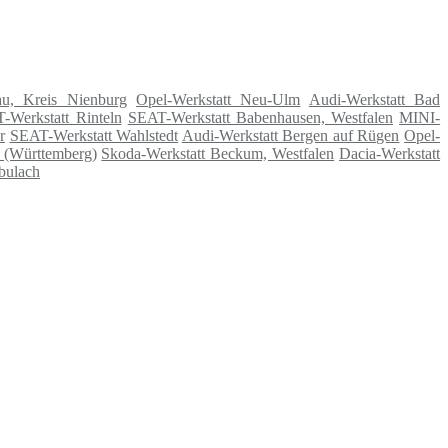
au, Kreis Nienburg
Opel-Werkstatt Neu-Ulm
Audi-Werkstatt Bad
-Werkstatt Rinteln
SEAT-Werkstatt Babenhausen, Westfalen
MINI-
r
SEAT-Werkstatt Wahlstedt
Audi-Werkstatt Bergen auf Rügen
Opel-
 (Württemberg)
Skoda-Werkstatt Beckum, Westfalen
Dacia-Werkstatt
bulach