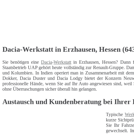
Dacia-Werkstatt in Erzhausen, Hessen (643
Sie benötigen eine
Dacia
-
Werkstatt
in Erzhausen, Hessen? Dann f
Staatsbetrieb UAP gehört heute vollständig zur Renault-Gruppe. Dam
und Kolumbien. In Indien operiert man in Zusammenarbeit mit de
Dokker, Dacia Duster und Dacia Lodgy bietet der Konzern Neuwa
professionelle Hände, wenn Sie auf Ihr Auto angewiesen sind, weil Si
ohne Überraschungen sicher überall hin gelangen.
Austausch und Kundenberatung bei Ihrer D
Typische
Werk
kurze Sichtprü
Sie Ihr Fahrz
gewechselt. I