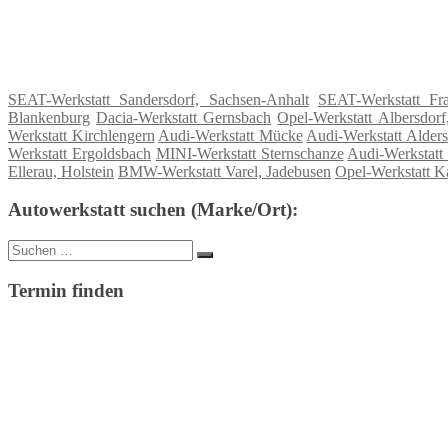
SEAT-Werkstatt Sandersdorf, Sachsen-Anhalt
SEAT-Werkstatt Fr
Blankenburg
Dacia-Werkstatt Gernsbach
Opel-Werkstatt Albersdorf
Werkstatt Kirchlengern
Audi-Werkstatt Mücke
Audi-Werkstatt Alder
Werkstatt Ergoldsbach
MINI-Werkstatt Sternschanze
Audi-Werkstatt
Ellerau, Holstein
BMW-Werkstatt Varel, Jadebusen
Opel-Werkstatt Ka
Autowerkstatt suchen (Marke/Ort):
Suche
Suchen
nach:
Termin finden