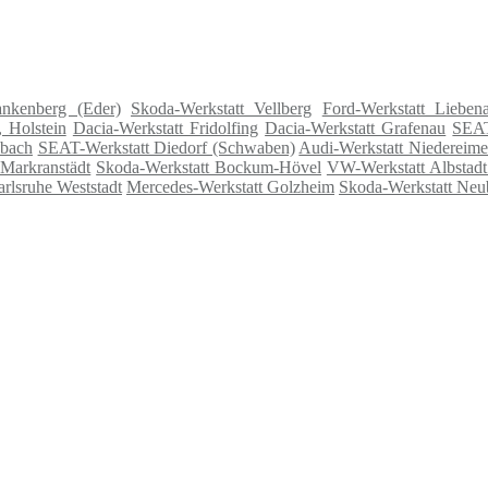
ankenberg (Eder)
Skoda-Werkstatt Vellberg
Ford-Werkstatt Lieben
, Holstein
Dacia-Werkstatt Fridolfing
Dacia-Werkstatt Grafenau
SEAT
sbach
SEAT-Werkstatt Diedorf (Schwaben)
Audi-Werkstatt Niedereime
 Markranstädt
Skoda-Werkstatt Bockum-Hövel
VW-Werkstatt Albstadt
rlsruhe Weststadt
Mercedes-Werkstatt Golzheim
Skoda-Werkstatt Neu