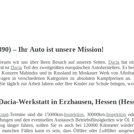
90) – Ihr Auto ist unsere Mission!
reuen wir uns über Ihren Besuch auf unseren Seiten.
Dacia
hat ei
it ist
Dacia
Teil des zweitgrößten europäischen Autoherstellers. Es 
m Konzern Mahindra und in Russland im Moskauer Werk von Aftofra
gen in verschiedenen Kategorien zu absoluten Kampfpreisen an. I
e täglich zur Arbeit fahren oder Ihre Kinder zur Schule bringen, wolle
acia-Werkstatt in Erzhausen, Hessen (Hes
statt
-Termine sind die 15000km-
Inspektion
, 30000km-
Inspektion
ode
fungen und den eventuellen Austausch Betriebsflüssigkeiten wie Öl. 
eug länger fahren, sollten Sie es auch bei 120000 Kilometer wiede
n manchen Fällen kann es sein, dass Ölfilter oder Luftfilter ausg