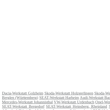
Dacia-Werkstatt Golzheim
Skoda-Werkstatt Holzgerlingen
Skoda-Wer
Berglen (Württemberg)
SEAT-Werkstatt Harheim
Audi-Werkstatt Ba
Mercedes-Werkstatt Johannisthal
VW-Werkstatt Urdenbach
Opel-Wer
SEAT-Werkstatt Bergedorf
SEAT-Werkstatt Heinsberg, Rheinland