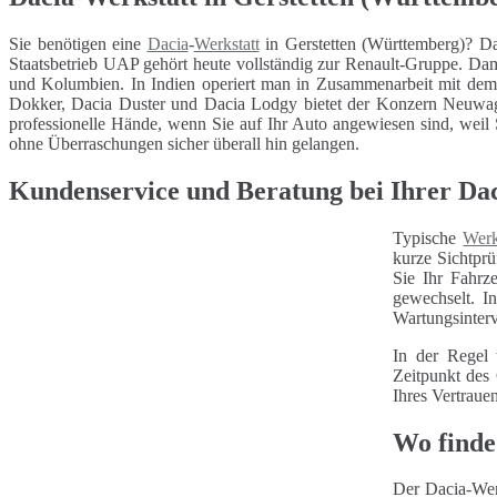
Sie benötigen eine
Dacia
-
Werkstatt
in Gerstetten (Württemberg)? Da
Staatsbetrieb UAP gehört heute vollständig zur Renault-Gruppe. Dam
und Kolumbien. In Indien operiert man in Zusammenarbeit mit de
Dokker, Dacia Duster und Dacia Lodgy bietet der Konzern Neuwage
professionelle Hände, wenn Sie auf Ihr Auto angewiesen sind, weil Si
ohne Überraschungen sicher überall hin gelangen.
Kundenservice und Beratung bei Ihrer Da
Typische
Werk
kurze Sichtprü
Sie Ihr Fahrz
gewechselt. I
Wartungsinterv
In der Regel 
Zeitpunkt des
Ihres Vertraue
Wo finde
Der Dacia-Wer