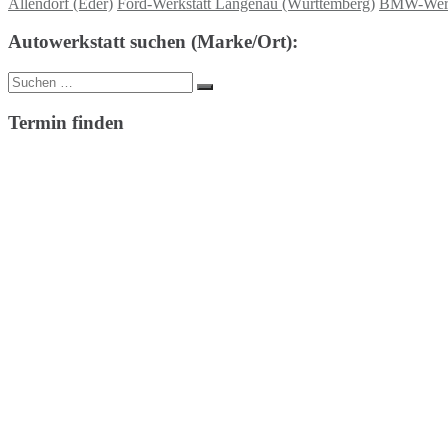
Allendorf (Eder)
Ford-Werkstatt Langenau (Württemberg)
BMW-Werks
Autowerkstatt suchen (Marke/Ort):
Suche
Suchen
nach:
Termin finden