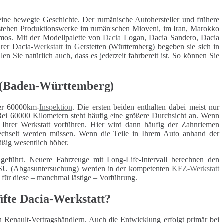
ine bewegte Geschichte. Der rumänische Autohersteller und frühere
bestehen Produktionswerke im rumänischen Mioveni, im Iran, Marokko
mos. Mit der Modellpalette von
Dacia
Logan, Dacia Sandero, Dacia
rer Dacia-
Werkstatt
in Gerstetten (Württemberg) begeben sie sich in
n Sie natürlich auch, dass es jederzeit fahrbereit ist. So können Sie
) (Baden-Württemberg)
r 60000km-
Inspektion
. Die ersten beiden enthalten dabei meist nur
Bei 60000 Kilometern steht häufig eine größere Durchsicht an. Wenn
r Ihrer Werkstatt vorführen. Hier wird dann häufig der Zahnriemen
ewechselt werden müssen. Wenn die Teile in Ihrem Auto anhand der
äßig wesentlich höher.
geführt. Neuere Fahrzeuge mit Long-Life-Intervall berechnen den
 ASU (Abgasuntersuchung) werden in der kompetenten
KFZ-Werkstatt
t für diese – manchmal lästige – Vorführung.
üfte Dacia-Werkstatt?
n Renault-Vertragshändlern. Auch die Entwicklung erfolgt primär bei