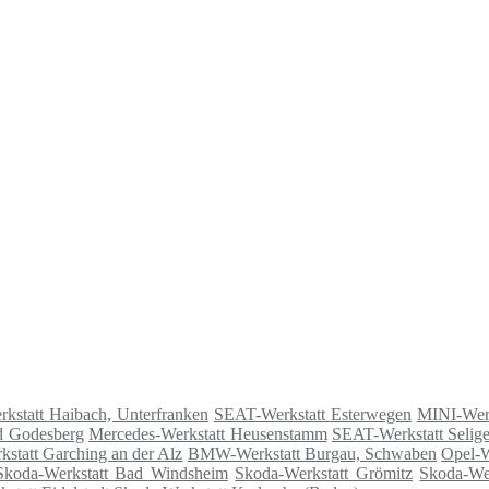
kstatt Haibach, Unterfranken
SEAT-Werkstatt Esterwegen
MINI-Werk
d Godesberg
Mercedes-Werkstatt Heusenstamm
SEAT-Werkstatt Selige
kstatt Garching an der Alz
BMW-Werkstatt Burgau, Schwaben
Opel-W
Skoda-Werkstatt Bad Windsheim
Skoda-Werkstatt Grömitz
Skoda-Wer