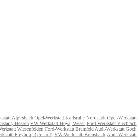
statt Alpirsbach
Opel-Werkstatt Karlsruhe Nordstadt
Opel-Werkstatt
nstadt, Hessen
VW-Werkstatt Hoya, Weser
Ford-Werkstatt Viechtach
erkstatt Wiesenfelden
Ford-Werkstatt Bramfeld
Audi-Werkstatt Goch
kstatt Freyburg (Unstrut)
VW-Werkstatt Brensbach
Audi-Werkstatt