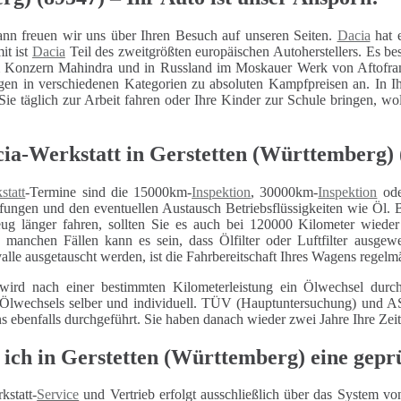
nn freuen wir uns über Ihren Besuch auf unseren Seiten.
Dacia
hat e
it ist
Dacia
Teil des zweitgrößten europäischen Autoherstellers. Es 
m Konzern Mahindra und in Russland im Moskauer Werk von Aftofra
n in verschiedenen Kategorien zu absoluten Kampfpreisen an. In Ih
e täglich zur Arbeit fahren oder Ihre Kinder zur Schule bringen, wolle
cia-Werkstatt in Gerstetten (Württemberg
statt
-Termine sind die 15000km-
Inspektion
, 30000km-
Inspektion
ode
fungen und den eventuellen Austausch Betriebsflüssigkeiten wie Öl. 
eug länger fahren, sollten Sie es auch bei 120000 Kilometer wiede
n manchen Fällen kann es sein, dass Ölfilter oder Luftfilter ausg
alle ausgetauscht werden, ist die Fahrbereitschaft Ihres Wagens regelm
wird nach einer bestimmten Kilometerleistung ein Ölwechsel durch
 Ölwechsels selber und individuell. TÜV (Hauptuntersuchung) und
ns ebenfalls durchgeführt. Sie haben danach wieder zwei Jahre Ihre Zei
 ich in Gerstetten (Württemberg) eine gepr
kstatt-
Service
und Vertrieb erfolgt ausschließlich über das System vo