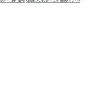
tatt Eidelstedt
Skoda-Werkstatt Karlsruhe (Baden)