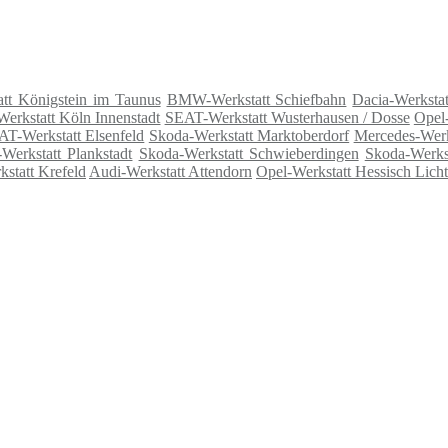
att Königstein im Taunus
BMW-Werkstatt Schiefbahn
Dacia-Werksta
erkstatt Köln Innenstadt
SEAT-Werkstatt Wusterhausen / Dosse
Opel
T-Werkstatt Elsenfeld
Skoda-Werkstatt Marktoberdorf
Mercedes-Werk
Werkstatt Plankstadt
Skoda-Werkstatt Schwieberdingen
Skoda-Werkst
statt Krefeld
Audi-Werkstatt Attendorn
Opel-Werkstatt Hessisch Lich