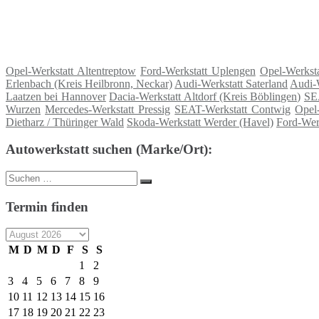
Opel-Werkstatt Altentreptow
Ford-Werkstatt Uplengen
Opel-Werkst
Erlenbach (Kreis Heilbronn, Neckar)
Audi-Werkstatt Saterland
Audi-W
Laatzen bei Hannover
Dacia-Werkstatt Altdorf (Kreis Böblingen)
SEA
Wurzen
Mercedes-Werkstatt Pressig
SEAT-Werkstatt Contwig
Opel-
Dietharz / Thüringer Wald
Skoda-Werkstatt Werder (Havel)
Ford-Werk
Autowerkstatt suchen (Marke/Ort):
Suche
Suchen
nach:
Termin finden
M
D
M
D
F
S
S
1
2
3
4
5
6
7
8
9
10
11
12
13
14
15
16
17
18
19
20
21
22
23