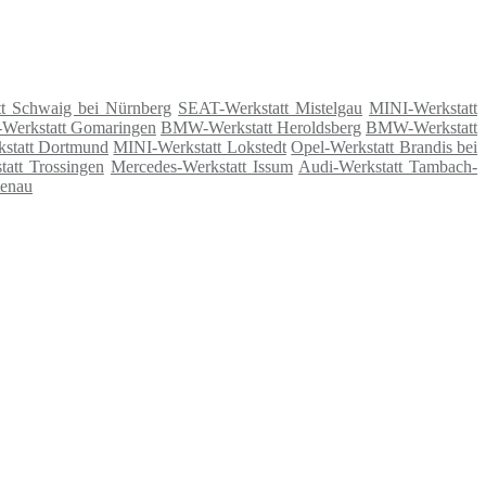
tt Schwaig bei Nürnberg
SEAT-Werkstatt Mistelgau
MINI-Werkstatt
-Werkstatt Gomaringen
BMW-Werkstatt Heroldsberg
BMW-Werkstatt
statt Dortmund
MINI-Werkstatt Lokstedt
Opel-Werkstatt Brandis bei
att Trossingen
Mercedes-Werkstatt Issum
Audi-Werkstatt Tambach-
tenau