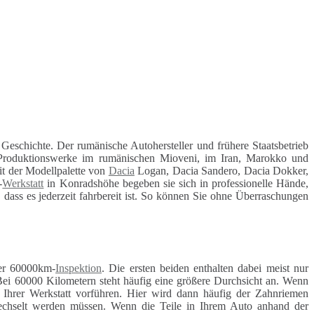
Geschichte. Der rumänische Autohersteller und frühere Staatsbetrieb
n Produktionswerke im rumänischen Mioveni, im Iran, Marokko und
t der Modellpalette von
Dacia
Logan, Dacia Sandero, Dacia Dokker,
-
Werkstatt
in Konradshöhe begeben sie sich in professionelle Hände,
 dass es jederzeit fahrbereit ist. So können Sie ohne Überraschungen
r 60000km-
Inspektion
. Die ersten beiden enthalten dabei meist nur
Bei 60000 Kilometern steht häufig eine größere Durchsicht an. Wenn
r Ihrer Werkstatt vorführen. Hier wird dann häufig der Zahnriemen
ewechselt werden müssen. Wenn die Teile in Ihrem Auto anhand der