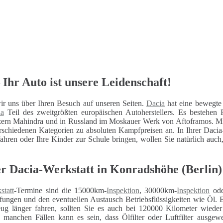
Ihr Auto ist unsere Leidenschaft!
r uns über Ihren Besuch auf unseren Seiten.
Dacia
hat eine bewegte 
ia
Teil des zweitgrößten europäischen Autoherstellers. Es bestehe
zern Mahindra und in Russland im Moskauer Werk von Aftoframos. Mi
chiedenen Kategorien zu absoluten Kampfpreisen an. In Ihrer Dacia
fahren oder Ihre Kinder zur Schule bringen, wollen Sie natürlich auch,
 Dacia-Werkstatt in Konradshöhe (Berlin)
statt
-Termine sind die 15000km-
Inspektion
, 30000km-
Inspektion
ode
fungen und den eventuellen Austausch Betriebsflüssigkeiten wie Öl. 
eug länger fahren, sollten Sie es auch bei 120000 Kilometer wiede
n manchen Fällen kann es sein, dass Ölfilter oder Luftfilter ausg