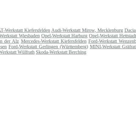
T-Werkstatt Kiefersfelden
Audi-Werkstatt Mirow, Mecklenburg
Dacia
Werkstatt Wiesbaden
Opel-Werkstatt Harburg
Opel-Werkstatt Hettstad
n der Alz
Mercedes-Werkstatt Kiefersfelden
Ford-Werkstatt Wenzen
usen
Ford-Werkstatt Gerlingen (Württemberg)
MINI-Werkstatt Gräfrat
Werkstatt Wülfrath
Skoda-Werkstatt Berching