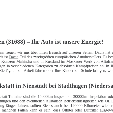
n (31688) – Ihr Auto ist unsere Energie!
nn freuen wir uns über Ihren Besuch auf unseren Seiten.
Dacia
hat e
it ist
Dacia
Teil des zweitgrößten europäischen Autoherstellers. Es 
m Konzern Mahindra und in Russland im Moskauer Werk von Aftofra
n in verschiedenen Kategorien zu absoluten Kampfpreisen an. In Ih
e täglich zur Arbeit fahren oder Ihre Kinder zur Schule bringen, wolle
statt in Nienstädt bei Stadthagen (Nieders
statt
-Termine sind die 15000km-
Inspektion
, 30000km-
Inspektion
ode
fungen und den eventuellen Austausch Betriebsflüssigkeiten wie Öl. 
eug länger fahren, sollten Sie es auch bei 120000 Kilometer wiede
n manchen Fällen kann es sein, dass Ölfilter oder Luftfilter ausg