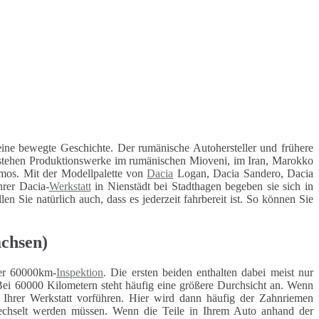
ine bewegte Geschichte. Der rumänische Autohersteller und frühere
bestehen Produktionswerke im rumänischen Mioveni, im Iran, Marokko
mos. Mit der Modellpalette von
Dacia
Logan, Dacia Sandero, Dacia
rer Dacia-
Werkstatt
in Nienstädt bei Stadthagen begeben sie sich in
n Sie natürlich auch, dass es jederzeit fahrbereit ist. So können Sie
achsen)
r 60000km-
Inspektion
. Die ersten beiden enthalten dabei meist nur
Bei 60000 Kilometern steht häufig eine größere Durchsicht an. Wenn
r Ihrer Werkstatt vorführen. Hier wird dann häufig der Zahnriemen
ewechselt werden müssen. Wenn die Teile in Ihrem Auto anhand der