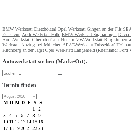
BMW-Werkstatt Dietzhölztal
Opel-Werkstatt Gingen an der Fils
SEA
Zeilsheim
Audi-Werkstatt Hille
BMW-Werkstatt Sigmaringen
Dacia-
Audi-Werkstatt Oberndorf am Neckar
VW-Werkstatt Burgkirchen a
Werkstatt Anzing bei München
SEAT-Werkstatt Düsseldorf Holtha
Kirchberg an der Jagst
Opel-Werkstatt Langenfeld (Rheinland)
Ford-
Autowerkstatt suchen (Marke/Ort):
Suche
Suchen
nach:
Termin finden
M
D
M
D
F
S
S
1
2
3
4
5
6
7
8
9
10
11
12
13
14
15
16
17
18
19
20
21
22
23