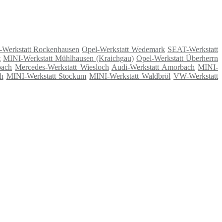
-Werkstatt Rockenhausen
Opel-Werkstatt Wedemark
SEAT-Werkstatt
t
MINI-Werkstatt Mühlhausen (Kraichgau)
Opel-Werkstatt Überherrn
bach
Mercedes-Werkstatt Wiesloch
Audi-Werkstatt Amorbach
MINI-
h
MINI-Werkstatt Stockum
MINI-Werkstatt Waldbröl
VW-Werkstatt