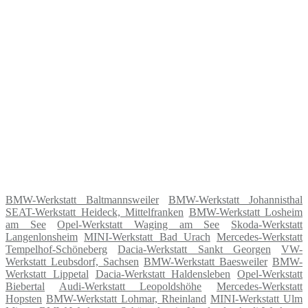
BMW-Werkstatt Baltmannsweiler
BMW-Werkstatt Johannisthal
SEAT-Werkstatt Heideck, Mittelfranken
BMW-Werkstatt Losheim
am See
Opel-Werkstatt Waging am See
Skoda-Werkstatt
Langenlonsheim
MINI-Werkstatt Bad Urach
Mercedes-Werkstatt
Tempelhof-Schöneberg
Dacia-Werkstatt Sankt Georgen
VW-
Werkstatt Leubsdorf, Sachsen
BMW-Werkstatt Baesweiler
BMW-
Werkstatt Lippetal
Dacia-Werkstatt Haldensleben
Opel-Werkstatt
Biebertal
Audi-Werkstatt Leopoldshöhe
Mercedes-Werkstatt
Hopsten
BMW-Werkstatt Lohmar, Rheinland
MINI-Werkstatt Ulm