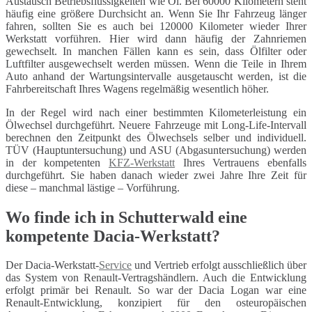
Austausch Betriebsflüssigkeiten wie Öl. Bei 60000 Kilometern steht
häufig eine größere Durchsicht an. Wenn Sie Ihr Fahrzeug länger
fahren, sollten Sie es auch bei 120000 Kilometer wieder Ihrer
Werkstatt vorführen. Hier wird dann häufig der Zahnriemen
gewechselt. In manchen Fällen kann es sein, dass Ölfilter oder
Luftfilter ausgewechselt werden müssen. Wenn die Teile in Ihrem
Auto anhand der Wartungsintervalle ausgetauscht werden, ist die
Fahrbereitschaft Ihres Wagens regelmäßig wesentlich höher.
In der Regel wird nach einer bestimmten Kilometerleistung ein
Ölwechsel durchgeführt. Neuere Fahrzeuge mit Long-Life-Intervall
berechnen den Zeitpunkt des Ölwechsels selber und individuell.
TÜV (Hauptuntersuchung) und ASU (Abgasuntersuchung) werden
in der kompetenten
KFZ-Werkstatt
Ihres Vertrauens ebenfalls
durchgeführt. Sie haben danach wieder zwei Jahre Ihre Zeit für
diese – manchmal lästige – Vorführung.
Wo finde ich in Schutterwald eine
kompetente Dacia-Werkstatt?
Der Dacia-Werkstatt-
Service
und Vertrieb erfolgt ausschließlich über
das System von Renault-Vertragshändlern. Auch die Entwicklung
erfolgt primär bei Renault. So war der Dacia Logan war eine
Renault-Entwicklung, konzipiert für den osteuropäischen