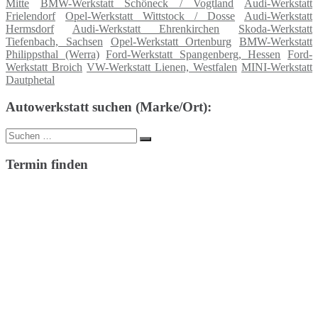
Mitte
BMW-Werkstatt Schöneck / Vogtland
Audi-Werkstatt
Frielendorf
Opel-Werkstatt Wittstock / Dosse
Audi-Werkstatt
Hermsdorf
Audi-Werkstatt Ehrenkirchen
Skoda-Werkstatt
Tiefenbach, Sachsen
Opel-Werkstatt Ortenburg
BMW-Werkstatt
Philippsthal (Werra)
Ford-Werkstatt Spangenberg, Hessen
Ford-
Werkstatt Broich
VW-Werkstatt Lienen, Westfalen
MINI-Werkstatt
Dautphetal
Autowerkstatt suchen (Marke/Ort):
Suche
Suchen
nach:
Termin finden