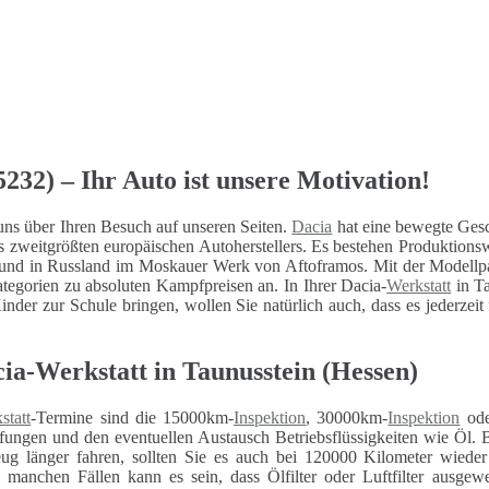
232) – Ihr Auto ist unsere Motivation!
uns über Ihren Besuch auf unseren Seiten.
Dacia
hat eine bewegte Gesc
s zweitgrößten europäischen Autoherstellers. Es bestehen Produktio
und in Russland im Moskauer Werk von Aftoframos. Mit der Modellp
egorien zu absoluten Kampfpreisen an. In Ihrer Dacia-
Werkstatt
in Ta
inder zur Schule bringen, wollen Sie natürlich auch, dass es jederzeit
ia-Werkstatt in Taunusstein (Hessen)
statt
-Termine sind die 15000km-
Inspektion
, 30000km-
Inspektion
ode
fungen und den eventuellen Austausch Betriebsflüssigkeiten wie Öl. 
eug länger fahren, sollten Sie es auch bei 120000 Kilometer wiede
n manchen Fällen kann es sein, dass Ölfilter oder Luftfilter ausg