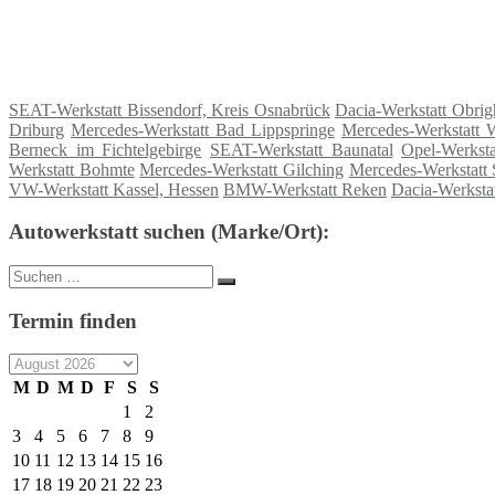
SEAT-Werkstatt Bissendorf, Kreis Osnabrück
Dacia-Werkstatt Obri
Driburg
Mercedes-Werkstatt Bad Lippspringe
Mercedes-Werkstatt 
Berneck im Fichtelgebirge
SEAT-Werkstatt Baunatal
Opel-Werkst
Werkstatt Bohmte
Mercedes-Werkstatt Gilching
Mercedes-Werkstatt 
VW-Werkstatt Kassel, Hessen
BMW-Werkstatt Reken
Dacia-Werkstat
Autowerkstatt suchen (Marke/Ort):
Suche
Suchen
nach:
Termin finden
M
D
M
D
F
S
S
1
2
3
4
5
6
7
8
9
10
11
12
13
14
15
16
17
18
19
20
21
22
23