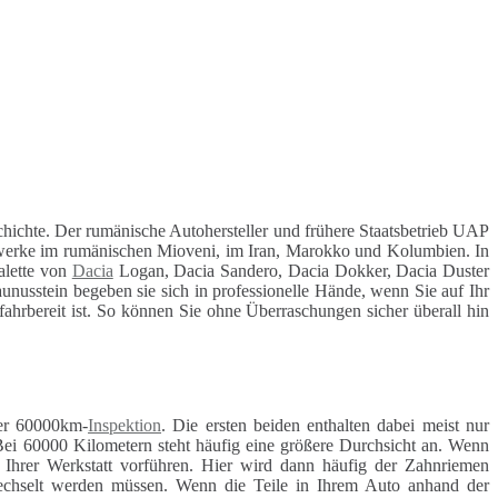
hichte. Der rumänische Autohersteller und frühere Staatsbetrieb UAP
nswerke im rumänischen Mioveni, im Iran, Marokko und Kolumbien. In
alette von
Dacia
Logan, Dacia Sandero, Dacia Dokker, Dacia Duster
unusstein begeben sie sich in professionelle Hände, wenn Sie auf Ihr
 fahrbereit ist. So können Sie ohne Überraschungen sicher überall hin
r 60000km-
Inspektion
. Die ersten beiden enthalten dabei meist nur
Bei 60000 Kilometern steht häufig eine größere Durchsicht an. Wenn
r Ihrer Werkstatt vorführen. Hier wird dann häufig der Zahnriemen
ewechselt werden müssen. Wenn die Teile in Ihrem Auto anhand der