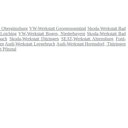
t Obergünzburg
VW-Werkstatt Georgensgmünd
Skoda-Werkstatt Bad
 Loiching
VW-Werkstatt Bogen, Niederbayern
Skoda-Werkstatt Bad
bach
Skoda-Werkstatt Ditzingen
SEAT-Werkstatt Ahrensburg
Ford-
en
Audi-Werkstatt Leegebruch
Audi-Werkstatt Hermsdorf, Thüringen
 Pfinztal