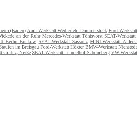
gheim (Baden)
Audi-Werkstatt Weiherfeld-Dammerstock
Ford-Werkstat
Wickede an der Ruhr
Mercedes-Werkstatt Tönisvorst
SEAT-Werkstatt
att Berlin Buckow
SEAT-Werkstatt Sassnitz
MINI-Werkstatt Alders
Staufen im Breisgau
Ford-Werkstatt Höxter
BMW-Werkstatt Nienstedt
t Görlitz, Neiße
SEAT-Werkstatt Tempelhof-Schöneberg
VW-Werkstatt