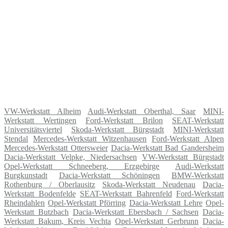
VW-Werkstatt Alheim
Audi-Werkstatt Oberthal, Saar
MINI-
Werkstatt Wertingen
Ford-Werkstatt Brilon
SEAT-Werkstatt
Universitätsviertel
Skoda-Werkstatt Bürgstadt
MINI-Werkstatt
Stendal
Mercedes-Werkstatt Witzenhausen
Ford-Werkstatt Alpen
Mercedes-Werkstatt Ottersweier
Dacia-Werkstatt Bad Gandersheim
Dacia-Werkstatt Velpke, Niedersachsen
VW-Werkstatt Bürgstadt
Opel-Werkstatt Schneeberg, Erzgebirge
Audi-Werkstatt
Burgkunstadt
Dacia-Werkstatt Schöningen
BMW-Werkstatt
Rothenburg / Oberlausitz
Skoda-Werkstatt Neudenau
Dacia-
Werkstatt Bodenfelde
SEAT-Werkstatt Bahrenfeld
Ford-Werkstatt
Rheindahlen
Opel-Werkstatt Pförring
Dacia-Werkstatt Lehre
Opel-
Werkstatt Butzbach
Dacia-Werkstatt Ebersbach / Sachsen
Dacia-
Werkstatt Bakum, Kreis Vechta
Opel-Werkstatt Gerbrunn
Dacia-