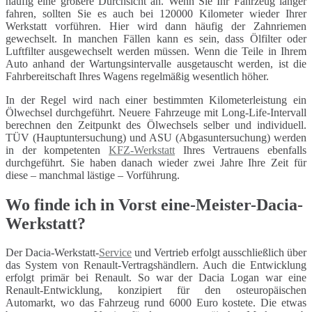
häufig eine größere Durchsicht an. Wenn Sie Ihr Fahrzeug länger
fahren, sollten Sie es auch bei 120000 Kilometer wieder Ihrer
Werkstatt vorführen. Hier wird dann häufig der Zahnriemen
gewechselt. In manchen Fällen kann es sein, dass Ölfilter oder
Luftfilter ausgewechselt werden müssen. Wenn die Teile in Ihrem
Auto anhand der Wartungsintervalle ausgetauscht werden, ist die
Fahrbereitschaft Ihres Wagens regelmäßig wesentlich höher.
In der Regel wird nach einer bestimmten Kilometerleistung ein
Ölwechsel durchgeführt. Neuere Fahrzeuge mit Long-Life-Intervall
berechnen den Zeitpunkt des Ölwechsels selber und individuell.
TÜV (Hauptuntersuchung) und ASU (Abgasuntersuchung) werden
in der kompetenten
KFZ-Werkstatt
Ihres Vertrauens ebenfalls
durchgeführt. Sie haben danach wieder zwei Jahre Ihre Zeit für
diese – manchmal lästige – Vorführung.
Wo finde ich in Vorst eine-Meister-Dacia-
Werkstatt?
Der Dacia-Werkstatt-
Service
und Vertrieb erfolgt ausschließlich über
das System von Renault-Vertragshändlern. Auch die Entwicklung
erfolgt primär bei Renault. So war der Dacia Logan war eine
Renault-Entwicklung, konzipiert für den osteuropäischen
Automarkt, wo das Fahrzeug rund 6000 Euro kostete. Die etwas