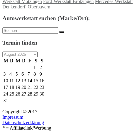
Werkstatt Mötzingen
Ford-Werkstatt Brötzingen
Mercedes-Werkstatt
Denkendorf, Oberbayern
Autowerkstatt suchen (Marke/Ort):
Suche
Suchen
nach:
Termin finden
M
D
M
D
F
S
S
1
2
3
4
5
6
7
8
9
10
11
12
13
14
15
16
17
18
19
20
21
22
23
24
25
26
27
28
29
30
31
Copyright © 2017
Impressum
Datenschutzerklärung
* = Affiliatelink/Werbung