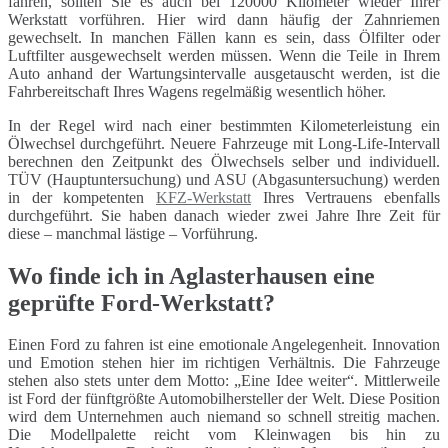
fahren, sollten Sie es auch bei 120000 Kilometer wieder Ihrer
Werkstatt vorführen. Hier wird dann häufig der Zahnriemen
gewechselt. In manchen Fällen kann es sein, dass Ölfilter oder
Luftfilter ausgewechselt werden müssen. Wenn die Teile in Ihrem
Auto anhand der Wartungsintervalle ausgetauscht werden, ist die
Fahrbereitschaft Ihres Wagens regelmäßig wesentlich höher.
In der Regel wird nach einer bestimmten Kilometerleistung ein
Ölwechsel durchgeführt. Neuere Fahrzeuge mit Long-Life-Intervall
berechnen den Zeitpunkt des Ölwechsels selber und individuell.
TÜV (Hauptuntersuchung) und ASU (Abgasuntersuchung) werden
in der kompetenten
KFZ-Werkstatt
Ihres Vertrauens ebenfalls
durchgeführt. Sie haben danach wieder zwei Jahre Ihre Zeit für
diese – manchmal lästige – Vorführung.
Wo finde ich in Aglasterhausen eine
geprüfte Ford-Werkstatt?
Einen Ford zu fahren ist eine emotionale Angelegenheit. Innovation
und Emotion stehen hier im richtigen Verhältnis. Die Fahrzeuge
stehen also stets unter dem Motto: „Eine Idee weiter“. Mittlerweile
ist Ford der fünftgrößte Automobilhersteller der Welt. Diese Position
wird dem Unternehmen auch niemand so schnell streitig machen.
Die Modellpalette reicht vom Kleinwagen bis hin zu