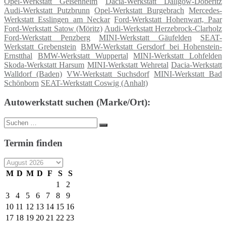
Opel-Werkstatt Geisenheim
Dacia-Werkstatt Dallgow-Döberitz
Audi-Werkstatt Putzbrunn
Opel-Werkstatt Burgebrach
Mercedes-
Werkstatt Esslingen am Neckar
Ford-Werkstatt Hohenwart, Paar
Ford-Werkstatt Satow (Möritz)
Audi-Werkstatt Herzebrock-Clarholz
Ford-Werkstatt Penzberg
MINI-Werkstatt Gäufelden
SEAT-
Werkstatt Grebenstein
BMW-Werkstatt Gersdorf bei Hohenstein-
Ernstthal
BMW-Werkstatt Wuppertal
MINI-Werkstatt Lohfelden
Skoda-Werkstatt Harsum
MINI-Werkstatt Wehretal
Dacia-Werkstatt
Walldorf (Baden)
VW-Werkstatt Suchsdorf
MINI-Werkstatt Bad
Schönborn
SEAT-Werkstatt Coswig (Anhalt)
Autowerkstatt suchen (Marke/Ort):
Suche
Suchen
nach:
Termin finden
M
D
M
D
F
S
S
1
2
3
4
5
6
7
8
9
10
11
12
13
14
15
16
17
18
19
20
21
22
23