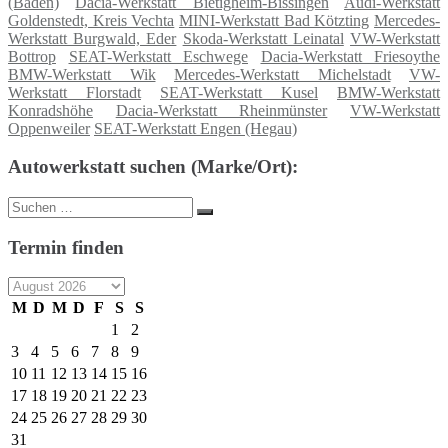
(Baden)
Dacia-Werkstatt Bietigheim-Bissingen
Audi-Werkstatt
Goldenstedt, Kreis Vechta
MINI-Werkstatt Bad Kötzting
Mercedes-
Werkstatt Burgwald, Eder
Skoda-Werkstatt Leinatal
VW-Werkstatt
Bottrop
SEAT-Werkstatt Eschwege
Dacia-Werkstatt Friesoythe
BMW-Werkstatt Wik
Mercedes-Werkstatt Michelstadt
VW-
Werkstatt Florstadt
SEAT-Werkstatt Kusel
BMW-Werkstatt
Konradshöhe
Dacia-Werkstatt Rheinmünster
VW-Werkstatt
Oppenweiler
SEAT-Werkstatt Engen (Hegau)
Autowerkstatt suchen (Marke/Ort):
Suche
Suchen
nach:
Termin finden
M
D
M
D
F
S
S
1
2
3
4
5
6
7
8
9
10
11
12
13
14
15
16
17
18
19
20
21
22
23
24
25
26
27
28
29
30
31