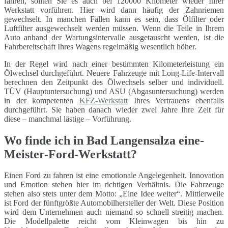
fahren, sollten Sie es auch bei 120000 Kilometer wieder Ihrer
Werkstatt vorführen. Hier wird dann häufig der Zahnriemen
gewechselt. In manchen Fällen kann es sein, dass Ölfilter oder
Luftfilter ausgewechselt werden müssen. Wenn die Teile in Ihrem
Auto anhand der Wartungsintervalle ausgetauscht werden, ist die
Fahrbereitschaft Ihres Wagens regelmäßig wesentlich höher.
In der Regel wird nach einer bestimmten Kilometerleistung ein
Ölwechsel durchgeführt. Neuere Fahrzeuge mit Long-Life-Intervall
berechnen den Zeitpunkt des Ölwechsels selber und individuell.
TÜV (Hauptuntersuchung) und ASU (Abgasuntersuchung) werden
in der kompetenten
KFZ-Werkstatt
Ihres Vertrauens ebenfalls
durchgeführt. Sie haben danach wieder zwei Jahre Ihre Zeit für
diese – manchmal lästige – Vorführung.
Wo finde ich in Bad Langensalza eine-
Meister-Ford-Werkstatt?
Einen Ford zu fahren ist eine emotionale Angelegenheit. Innovation
und Emotion stehen hier im richtigen Verhältnis. Die Fahrzeuge
stehen also stets unter dem Motto: „Eine Idee weiter“. Mittlerweile
ist Ford der fünftgrößte Automobilhersteller der Welt. Diese Position
wird dem Unternehmen auch niemand so schnell streitig machen.
Die Modellpalette reicht vom Kleinwagen bis hin zu