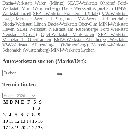
Dacia-Werkstatt Waren (Müritz)
SEAT-Werkstatt Ohrdruf
Ford-
Werkstatt Murr (Württemberg)
Dacia-Werkstatt Alpirsbach
BMW-
Werkstatt Inzell
SEAT-Werkstatt Frankenthal (Pfalz)
VW-Werkstatt
Laage
Mercedes-Werkstatt Burgebrach
VW-Werkstatt Tangerhütte
Skoda-Werkstatt Lünen
Dacia-Werkstatt Ober-Olm
MINI-Werkstatt
Heven
SEAT-Werkstatt Neustadt am Rübenberge
Ford-Werkstatt
Neustadt (Dosse)
Opel-Werkstatt Marklkofen
SEAT-Werkstatt
Michelau in Oberfranken
BMW-Werkstatt Altenberge, Westfalen
VW-Werkstatt Allmendingen (Württemberg)
Mercedes-Werkstatt
Schönaich (Württemberg)
MINI-Werkstatt Lychen
Autowerkstatt suchen (Marke/Ort):
Suche
Suchen
nach:
Termin finden
M
D
M
D
F
S
S
1
2
3
4
5
6
7
8
9
10
11
12
13
14
15
16
17
18
19
20
21
22
23