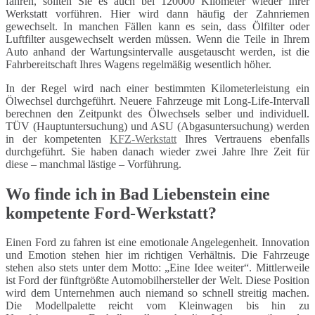
fahren, sollten Sie es auch bei 120000 Kilometer wieder Ihrer
Werkstatt vorführen. Hier wird dann häufig der Zahnriemen
gewechselt. In manchen Fällen kann es sein, dass Ölfilter oder
Luftfilter ausgewechselt werden müssen. Wenn die Teile in Ihrem
Auto anhand der Wartungsintervalle ausgetauscht werden, ist die
Fahrbereitschaft Ihres Wagens regelmäßig wesentlich höher.
In der Regel wird nach einer bestimmten Kilometerleistung ein
Ölwechsel durchgeführt. Neuere Fahrzeuge mit Long-Life-Intervall
berechnen den Zeitpunkt des Ölwechsels selber und individuell.
TÜV (Hauptuntersuchung) und ASU (Abgasuntersuchung) werden
in der kompetenten
KFZ-Werkstatt
Ihres Vertrauens ebenfalls
durchgeführt. Sie haben danach wieder zwei Jahre Ihre Zeit für
diese – manchmal lästige – Vorführung.
Wo finde ich in Bad Liebenstein eine
kompetente Ford-Werkstatt?
Einen Ford zu fahren ist eine emotionale Angelegenheit. Innovation
und Emotion stehen hier im richtigen Verhältnis. Die Fahrzeuge
stehen also stets unter dem Motto: „Eine Idee weiter“. Mittlerweile
ist Ford der fünftgrößte Automobilhersteller der Welt. Diese Position
wird dem Unternehmen auch niemand so schnell streitig machen.
Die Modellpalette reicht vom Kleinwagen bis hin zu