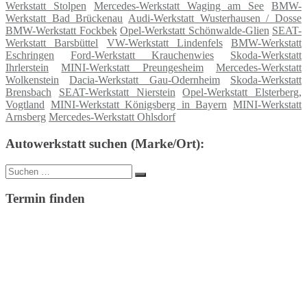
Werkstatt Stolpen
Mercedes-Werkstatt Waging am See
BMW-
Werkstatt Bad Brückenau
Audi-Werkstatt Wusterhausen / Dosse
BMW-Werkstatt Fockbek
Opel-Werkstatt Schönwalde-Glien
SEAT-
Werkstatt Barsbüttel
VW-Werkstatt Lindenfels
BMW-Werkstatt
Eschringen
Ford-Werkstatt Krauchenwies
Skoda-Werkstatt
Ihrlerstein
MINI-Werkstatt Preungesheim
Mercedes-Werkstatt
Wolkenstein
Dacia-Werkstatt Gau-Odernheim
Skoda-Werkstatt
Brensbach
SEAT-Werkstatt Nierstein
Opel-Werkstatt Elsterberg,
Vogtland
MINI-Werkstatt Königsberg in Bayern
MINI-Werkstatt
Arnsberg
Mercedes-Werkstatt Ohlsdorf
Autowerkstatt suchen (Marke/Ort):
Suche
Suchen
nach:
Termin finden