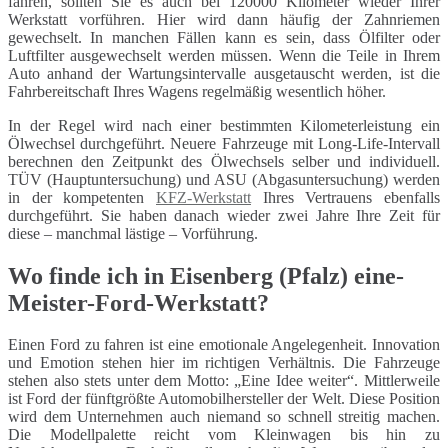
fahren, sollten Sie es auch bei 120000 Kilometer wieder Ihrer
Werkstatt vorführen. Hier wird dann häufig der Zahnriemen
gewechselt. In manchen Fällen kann es sein, dass Ölfilter oder
Luftfilter ausgewechselt werden müssen. Wenn die Teile in Ihrem
Auto anhand der Wartungsintervalle ausgetauscht werden, ist die
Fahrbereitschaft Ihres Wagens regelmäßig wesentlich höher.
In der Regel wird nach einer bestimmten Kilometerleistung ein
Ölwechsel durchgeführt. Neuere Fahrzeuge mit Long-Life-Intervall
berechnen den Zeitpunkt des Ölwechsels selber und individuell.
TÜV (Hauptuntersuchung) und ASU (Abgasuntersuchung) werden
in der kompetenten
KFZ-Werkstatt
Ihres Vertrauens ebenfalls
durchgeführt. Sie haben danach wieder zwei Jahre Ihre Zeit für
diese – manchmal lästige – Vorführung.
Wo finde ich in Eisenberg (Pfalz) eine-
Meister-Ford-Werkstatt?
Einen Ford zu fahren ist eine emotionale Angelegenheit. Innovation
und Emotion stehen hier im richtigen Verhältnis. Die Fahrzeuge
stehen also stets unter dem Motto: „Eine Idee weiter“. Mittlerweile
ist Ford der fünftgrößte Automobilhersteller der Welt. Diese Position
wird dem Unternehmen auch niemand so schnell streitig machen.
Die Modellpalette reicht vom Kleinwagen bis hin zu