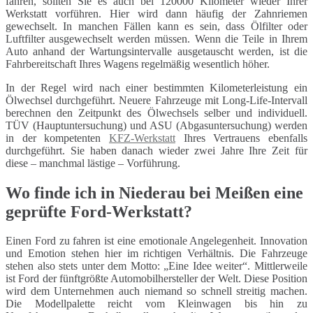
fahren, sollten Sie es auch bei 120000 Kilometer wieder Ihrer
Werkstatt vorführen. Hier wird dann häufig der Zahnriemen
gewechselt. In manchen Fällen kann es sein, dass Ölfilter oder
Luftfilter ausgewechselt werden müssen. Wenn die Teile in Ihrem
Auto anhand der Wartungsintervalle ausgetauscht werden, ist die
Fahrbereitschaft Ihres Wagens regelmäßig wesentlich höher.
In der Regel wird nach einer bestimmten Kilometerleistung ein
Ölwechsel durchgeführt. Neuere Fahrzeuge mit Long-Life-Intervall
berechnen den Zeitpunkt des Ölwechsels selber und individuell.
TÜV (Hauptuntersuchung) und ASU (Abgasuntersuchung) werden
in der kompetenten
KFZ-Werkstatt
Ihres Vertrauens ebenfalls
durchgeführt. Sie haben danach wieder zwei Jahre Ihre Zeit für
diese – manchmal lästige – Vorführung.
Wo finde ich in Niederau bei Meißen eine
geprüfte Ford-Werkstatt?
Einen Ford zu fahren ist eine emotionale Angelegenheit. Innovation
und Emotion stehen hier im richtigen Verhältnis. Die Fahrzeuge
stehen also stets unter dem Motto: „Eine Idee weiter“. Mittlerweile
ist Ford der fünftgrößte Automobilhersteller der Welt. Diese Position
wird dem Unternehmen auch niemand so schnell streitig machen.
Die Modellpalette reicht vom Kleinwagen bis hin zu