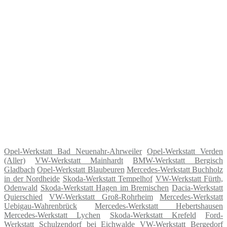
Opel-Werkstatt Bad Neuenahr-Ahrweiler
Opel-Werkstatt Verden
(Aller)
VW-Werkstatt Mainhardt
BMW-Werkstatt Bergisch
Gladbach
Opel-Werkstatt Blaubeuren
Mercedes-Werkstatt Buchholz
in der Nordheide
Skoda-Werkstatt Tempelhof
VW-Werkstatt Fürth,
Odenwald
Skoda-Werkstatt Hagen im Bremischen
Dacia-Werkstatt
Quierschied
VW-Werkstatt Groß-Rohrheim
Mercedes-Werkstatt
Uebigau-Wahrenbrück
Mercedes-Werkstatt Hebertshausen
Mercedes-Werkstatt Lychen
Skoda-Werkstatt Krefeld
Ford-
Werkstatt Schulzendorf bei Eichwalde
VW-Werkstatt Bergedorf