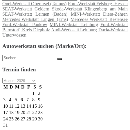
Opel-Werkstatt Oberursel (Taunus)
Ford-Werkstatt Felsberg, Hessen
SEAT-Werkstatt Geldern
Skoda-Werkstatt Klingenberg am Main
SEAT-Werkstatt Leimen (Baden)
MINI-Werkstatt Diera-Zehren
Mercedes-Werkstatt Lingen (Ems)
Mercedes-Werkstatt Bestensee
Ford-Werkstatt Pankow
MINI-Werkstatt Leinburg
Ford-Werkstatt
Barnstorf, Kreis Diepholz
Audi-Werkstatt Leinburg
Dacia-Werkstatt
Unterwössen
Autowerkstatt suchen (Marke/Ort):
Suche
Suchen
nach:
Termin finden
M
D
M
D
F
S
S
1
2
3
4
5
6
7
8
9
10
11
12
13
14
15
16
17
18
19
20
21
22
23
24
25
26
27
28
29
30
31