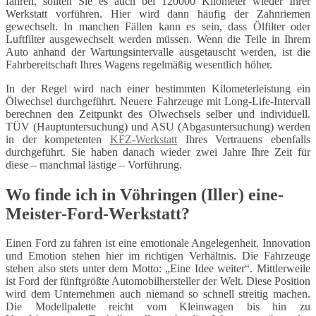
fahren, sollten Sie es auch bei 120000 Kilometer wieder Ihrer
Werkstatt vorführen. Hier wird dann häufig der Zahnriemen
gewechselt. In manchen Fällen kann es sein, dass Ölfilter oder
Luftfilter ausgewechselt werden müssen. Wenn die Teile in Ihrem
Auto anhand der Wartungsintervalle ausgetauscht werden, ist die
Fahrbereitschaft Ihres Wagens regelmäßig wesentlich höher.
In der Regel wird nach einer bestimmten Kilometerleistung ein
Ölwechsel durchgeführt. Neuere Fahrzeuge mit Long-Life-Intervall
berechnen den Zeitpunkt des Ölwechsels selber und individuell.
TÜV (Hauptuntersuchung) und ASU (Abgasuntersuchung) werden
in der kompetenten
KFZ-Werkstatt
Ihres Vertrauens ebenfalls
durchgeführt. Sie haben danach wieder zwei Jahre Ihre Zeit für
diese – manchmal lästige – Vorführung.
Wo finde ich in Vöhringen (Iller) eine-
Meister-Ford-Werkstatt?
Einen Ford zu fahren ist eine emotionale Angelegenheit. Innovation
und Emotion stehen hier im richtigen Verhältnis. Die Fahrzeuge
stehen also stets unter dem Motto: „Eine Idee weiter“. Mittlerweile
ist Ford der fünftgrößte Automobilhersteller der Welt. Diese Position
wird dem Unternehmen auch niemand so schnell streitig machen.
Die Modellpalette reicht vom Kleinwagen bis hin zu