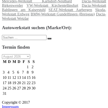
Mercedes-Werkstatt Karlsdorf-Neuthard
Dacia-Werkstatt
Birkenwerder
VW-Werkstatt Kirchentellinsfurt
Dacia-Werkstatt
Bahlingen am Kaiserstuhl
SEAT-Werkstatt Aarbergen
Skoda-
Werkstatt Erdweg
BMW-Werkstatt Gundelfingen (Breisgau)
Dacia-
Werkstatt Wetzlar
Autowerkstatt suchen (Marke/Ort):
Suche
Suchen
nach:
Termin finden
M
D
M
D
F
S
S
1
2
3
4
5
6
7
8
9
10
11
12
13
14
15
16
17
18
19
20
21
22
23
24
25
26
27
28
29
30
31
Copyright © 2017
Impressum