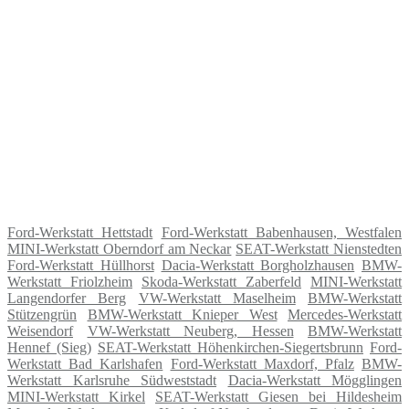
Ford-Werkstatt Hettstadt
Ford-Werkstatt Babenhausen, Westfalen
MINI-Werkstatt Oberndorf am Neckar
SEAT-Werkstatt Nienstedten
Ford-Werkstatt Hüllhorst
Dacia-Werkstatt Borgholzhausen
BMW-
Werkstatt Friolzheim
Skoda-Werkstatt Zaberfeld
MINI-Werkstatt
Langendorfer Berg
VW-Werkstatt Maselheim
BMW-Werkstatt
Stützengrün
BMW-Werkstatt Knieper West
Mercedes-Werkstatt
Weisendorf
VW-Werkstatt Neuberg, Hessen
BMW-Werkstatt
Hennef (Sieg)
SEAT-Werkstatt Höhenkirchen-Siegertsbrunn
Ford-
Werkstatt Bad Karlshafen
Ford-Werkstatt Maxdorf, Pfalz
BMW-
Werkstatt Karlsruhe Südweststadt
Dacia-Werkstatt Mögglingen
MINI-Werkstatt Kirkel
SEAT-Werkstatt Giesen bei Hildesheim