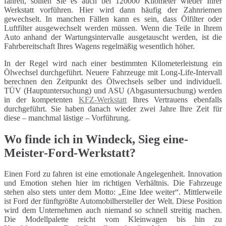
fahren, sollten Sie es auch bei 120000 Kilometer wieder Ihrer
Werkstatt vorführen. Hier wird dann häufig der Zahnriemen
gewechselt. In manchen Fällen kann es sein, dass Ölfilter oder
Luftfilter ausgewechselt werden müssen. Wenn die Teile in Ihrem
Auto anhand der Wartungsintervalle ausgetauscht werden, ist die
Fahrbereitschaft Ihres Wagens regelmäßig wesentlich höher.
In der Regel wird nach einer bestimmten Kilometerleistung ein
Ölwechsel durchgeführt. Neuere Fahrzeuge mit Long-Life-Intervall
berechnen den Zeitpunkt des Ölwechsels selber und individuell.
TÜV (Hauptuntersuchung) und ASU (Abgasuntersuchung) werden
in der kompetenten
KFZ-Werkstatt
Ihres Vertrauens ebenfalls
durchgeführt. Sie haben danach wieder zwei Jahre Ihre Zeit für
diese – manchmal lästige – Vorführung.
Wo finde ich in Windeck, Sieg eine-
Meister-Ford-Werkstatt?
Einen Ford zu fahren ist eine emotionale Angelegenheit. Innovation
und Emotion stehen hier im richtigen Verhältnis. Die Fahrzeuge
stehen also stets unter dem Motto: „Eine Idee weiter“. Mittlerweile
ist Ford der fünftgrößte Automobilhersteller der Welt. Diese Position
wird dem Unternehmen auch niemand so schnell streitig machen.
Die Modellpalette reicht vom Kleinwagen bis hin zu