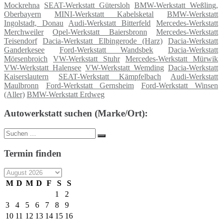
Mockrehna
SEAT-Werkstatt Gütersloh
BMW-Werkstatt Weßling,
Oberbayern
MINI-Werkstatt Kabelsketal
BMW-Werkstatt
Ingolstadt, Donau
Audi-Werkstatt Bitterfeld
Mercedes-Werkstatt
Merchweiler
Opel-Werkstatt Baiersbronn
Mercedes-Werkstatt
Teisendorf
Dacia-Werkstatt Elbingerode (Harz)
Dacia-Werkstatt
Ganderkesee
Ford-Werkstatt Wandsbek
Dacia-Werkstatt
Mörsenbroich
VW-Werkstatt Stuhr
Mercedes-Werkstatt Mürwik
VW-Werkstatt Halensee
VW-Werkstatt Wemding
Dacia-Werkstatt
Kaiserslautern
SEAT-Werkstatt Kämpfelbach
Audi-Werkstatt
Maulbronn
Ford-Werkstatt Gernsheim
Ford-Werkstatt Winsen
(Aller)
BMW-Werkstatt Erdweg
Autowerkstatt suchen (Marke/Ort):
Suche
Suchen
nach:
Termin finden
M
D
M
D
F
S
S
1
2
3
4
5
6
7
8
9
10
11
12
13
14
15
16