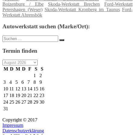
Boizenburg / Elbe
Skoda-Werkstatt Brechen
Ford-Werkstatt
Petershagen (Weser)
Skoda-Werkstatt Kronberg im Taunus
Ford-
Werkstatt Ahrensbök
Autowerkstatt suchen (Marke/Ort):
Suche
Suchen
nach:
Termin finden
M
D
M
D
F
S
S
1
2
3
4
5
6
7
8
9
10
11
12
13
14
15
16
17
18
19
20
21
22
23
24
25
26
27
28
29
30
31
Copyright © 2017
Impressum
Datenschutzerklärung