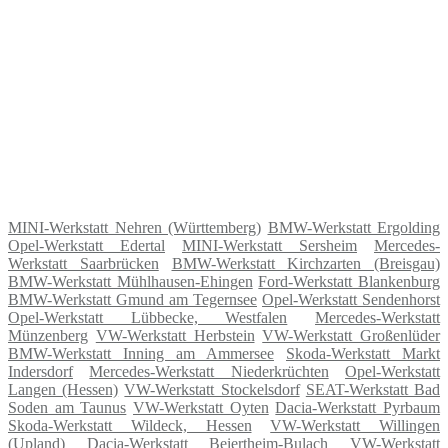
MINI-Werkstatt Nehren (Württemberg)
BMW-Werkstatt Ergolding
Opel-Werkstatt Edertal
MINI-Werkstatt Sersheim
Mercedes-
Werkstatt Saarbrücken
BMW-Werkstatt Kirchzarten (Breisgau)
BMW-Werkstatt Mühlhausen-Ehingen
Ford-Werkstatt Blankenburg
BMW-Werkstatt Gmund am Tegernsee
Opel-Werkstatt Sendenhorst
Opel-Werkstatt Lübbecke, Westfalen
Mercedes-Werkstatt
Münzenberg
VW-Werkstatt Herbstein
VW-Werkstatt Großenlüder
BMW-Werkstatt Inning am Ammersee
Skoda-Werkstatt Markt
Indersdorf
Mercedes-Werkstatt Niederkrüchten
Opel-Werkstatt
Langen (Hessen)
VW-Werkstatt Stockelsdorf
SEAT-Werkstatt Bad
Soden am Taunus
VW-Werkstatt Oyten
Dacia-Werkstatt Pyrbaum
Skoda-Werkstatt Wildeck, Hessen
VW-Werkstatt Willingen
(Upland)
Dacia-Werkstatt Beiertheim-Bulach
VW-Werkstatt