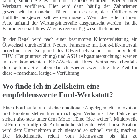
fahren, sollten Sie es auch bei 120000 Kilometer wieder Ihrer
Werkstatt vorführen. Hier wird dann häufig der Zahnriemen
gewechselt. In manchen Fällen kann es sein, dass Ölfilter oder
Luftfilter ausgewechselt werden müssen. Wenn die Teile in Ihrem
Auto anhand der Wartungsintervalle ausgetauscht werden, ist die
Fahrbereitschaft Ihres Wagens regelmäßig wesentlich höher.
In der Regel wird nach einer bestimmten Kilometerleistung ein
Ölwechsel durchgeführt. Neuere Fahrzeuge mit Long-Life-Intervall
berechnen den Zeitpunkt des Ölwechsels selber und individuell.
TÜV (Hauptuntersuchung) und ASU (Abgasuntersuchung) werden
in der kompetenten
KFZ-Werkstatt
Ihres Vertrauens ebenfalls
durchgeführt. Sie haben danach wieder zwei Jahre Ihre Zeit für
diese – manchmal lästige – Vorführung.
Wo finde ich in Zeilsheim eine
empfehlenswerte Ford-Werkstatt?
Einen Ford zu fahren ist eine emotionale Angelegenheit. Innovation
und Emotion stehen hier im richtigen Verhältnis. Die Fahrzeuge
stehen also stets unter dem Motto: „Eine Idee weiter“. Mittlerweile
ist Ford der fünftgrößte Automobilhersteller der Welt. Diese Position
wird dem Unternehmen auch niemand so schnell streitig machen.
Die Modellpalette reicht vom Kleinwagen bis hin zu