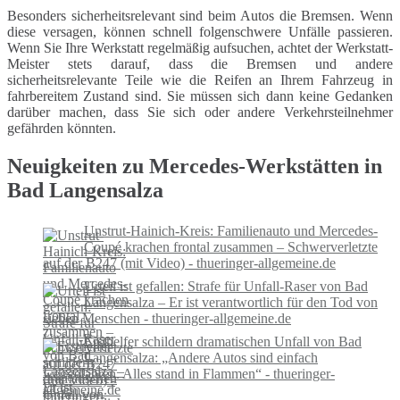
Besonders sicherheitsrelevant sind beim Autos die Bremsen. Wenn
diese versagen, können schnell folgenschwere Unfälle passieren.
Wenn Sie Ihre Werkstatt regelmäßig aufsuchen, achtet der Werkstatt-
Meister stets darauf, dass die Bremsen und andere
sicherheitsrelevante Teile wie die Reifen an Ihrem Fahrzeug in
fahrbereitem Zustand sind. Sie müssen sich dann keine Gedanken
darüber machen, dass Sie sich oder andere Verkehrsteilnehmer
gefährden könnten.
Neuigkeiten zu Mercedes-Werkstätten in
Bad Langensalza
Unstrut-Hainich-Kreis: Familienauto und Mercedes-
Coupé krachen frontal zusammen – Schwerverletzte
auf der B247 (mit Video) - thueringer-allgemeine.de
Urteil ist gefallen: Strafe für Unfall-Raser von Bad
Langensalza – Er ist verantwortlich für den Tod von
sieben Menschen - thueringer-allgemeine.de
Ersthelfer schildern dramatischen Unfall von Bad
Langensalza: „Andere Autos sind einfach
weggefahren. Alles stand in Flammen“ - thueringer-
allgemeine.de