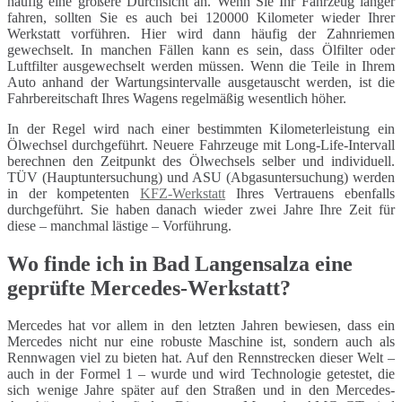
häufig eine größere Durchsicht an. Wenn Sie Ihr Fahrzeug länger
fahren, sollten Sie es auch bei 120000 Kilometer wieder Ihrer
Werkstatt vorführen. Hier wird dann häufig der Zahnriemen
gewechselt. In manchen Fällen kann es sein, dass Ölfilter oder
Luftfilter ausgewechselt werden müssen. Wenn die Teile in Ihrem
Auto anhand der Wartungsintervalle ausgetauscht werden, ist die
Fahrbereitschaft Ihres Wagens regelmäßig wesentlich höher.
In der Regel wird nach einer bestimmten Kilometerleistung ein
Ölwechsel durchgeführt. Neuere Fahrzeuge mit Long-Life-Intervall
berechnen den Zeitpunkt des Ölwechsels selber und individuell.
TÜV (Hauptuntersuchung) und ASU (Abgasuntersuchung) werden
in der kompetenten
KFZ-Werkstatt
Ihres Vertrauens ebenfalls
durchgeführt. Sie haben danach wieder zwei Jahre Ihre Zeit für
diese – manchmal lästige – Vorführung.
Wo finde ich in Bad Langensalza eine
geprüfte Mercedes-Werkstatt?
Mercedes hat vor allem in den letzten Jahren bewiesen, dass ein
Mercedes nicht nur eine robuste Maschine ist, sondern auch als
Rennwagen viel zu bieten hat. Auf den Rennstrecken dieser Welt –
auch in der Formel 1 – wurde und wird Technologie getestet, die
sich wenige Jahre später auf den Straßen und in den Mercedes-