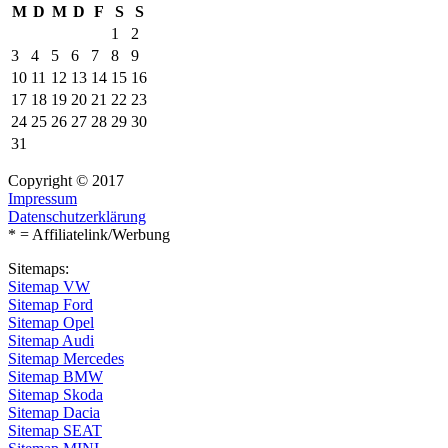
M
D
M
D
F
S
S
1
2
3
4
5
6
7
8
9
10
11
12
13
14
15
16
17
18
19
20
21
22
23
24
25
26
27
28
29
30
31
Copyright © 2017
Impressum
Datenschutzerklärung
* = Affiliatelink/Werbung
Sitemaps:
Sitemap VW
Sitemap Ford
Sitemap Opel
Sitemap Audi
Sitemap Mercedes
Sitemap BMW
Sitemap Skoda
Sitemap Dacia
Sitemap SEAT