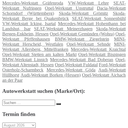
Mercedes-Werkstatt Gräfenroda
VW-Werkstatt Lehre
SEAT-
Werkstatt Nufringen
Opel-Werkstatt Unstruttal
Dacia-Werkstatt
Schorndorf (Württemberg)
Skoda-Werkstatt Grömitz
Skoda-
Werkstatt Berge bei Quakenbrück
SEAT-Werkstatt Sonnenbühl
VW-Werkstatt Icking, Isartal
Mercedes-Werkstatt Hohenthann bei
Landshut, Isar
SEAT-Werkstatt Meinerzhagen
Skoda-Werkstatt
Bergen-Enkheim, Hessen
Opel-Werkstatt Gemünden (Wohra)
Opel-
Werkstatt Pfeffenhausen
BMW-Werkstatt Ziegelstein
MINI-
Werkstatt Herscheid, Westfalen
Opel-Werkstatt Sehnde
MINI-
Werkstatt Allersberg, Mittelfranken
Mercedes-Werkstatt Kraichtal
Opel-Werkstatt Stetten am kalten Markt
Opel-Werkstatt Bispingen
BMW-Werkstatt Linnich
Mercedes-Werkstatt Bad Doberan
Opel-
Werkstatt Altenstadt, Hessen
Opel-Werkstatt Fuldatal
Ford-Werkstatt
Osterholz-Scharmbeck
Mercedes-Werkstatt Göda
Audi-Werkstatt
Hüllhorst
Audi-Werkstatt Borken (Hessen)
Opel-Werkstatt Aichach
an der Paar
Autowerkstatt suchen (Marke/Ort):
Suche
Suchen
nach:
Termin finden