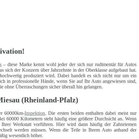
ivation!
s
– diese Marke kennt wohl jeder der sich nur rudimentär für Autos
s sich der Konzern über Jahrzehnte in der Oberklasse aufgebaut hat.
 hochwertig produziert wird. Dabei handelt es sich nicht nur um ein
h in professionelle Hände, wenn Sie auf Ihr Auto angewiesen sind,
 Sie ohne Überraschungen sicher überall hin gelangen.
esau (Rheinland-Pfalz)
r 60000km-
Inspektion
. Die ersten beiden enthalten dabei meist nur
Bei 60000 Kilometern steht häufig eine größere Durchsicht an. Wenn
r Ihrer Werkstatt vorführen. Hier wird dann häufig der Zahnriemen
ewechselt werden müssen. Wenn die Teile in Ihrem Auto anhand der
äßig wesentlich höher.