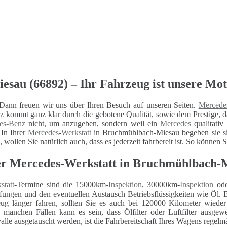
au (66892) – Ihr Fahrzeug ist unsere Mot
ann freuen wir uns über Ihren Besuch auf unseren Seiten.
Mercede
z
kommt ganz klar durch die gebotene Qualität, sowie dem Prestige, da
es-Benz
nicht, um anzugeben, sondern weil ein
Mercedes
qualitativ
 In Ihrer
Mercedes
-
Werkstatt
in Bruchmühlbach-Miesau begeben sie sic
, wollen Sie natürlich auch, dass es jederzeit fahrbereit ist. So können
 Mercedes-Werkstatt in Bruchmühlbach-Mi
statt
-Termine sind die 15000km-
Inspektion
, 30000km-
Inspektion
ode
fungen und den eventuellen Austausch Betriebsflüssigkeiten wie Öl. 
eug länger fahren, sollten Sie es auch bei 120000 Kilometer wiede
n manchen Fällen kann es sein, dass Ölfilter oder Luftfilter ausg
alle ausgetauscht werden, ist die Fahrbereitschaft Ihres Wagens regelm