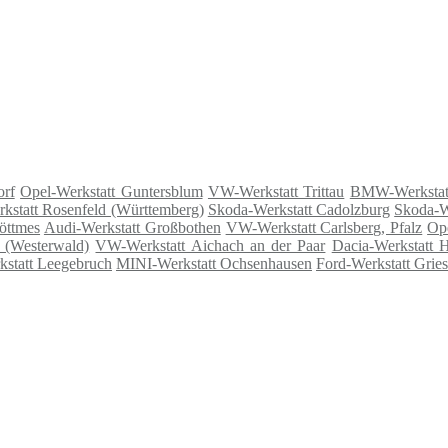
orf
Opel-Werkstatt Guntersblum
VW-Werkstatt Trittau
BMW-Werkstat
kstatt Rosenfeld (Württemberg)
Skoda-Werkstatt Cadolzburg
Skoda-W
öttmes
Audi-Werkstatt Großbothen
VW-Werkstatt Carlsberg, Pfalz
Ope
 (Westerwald)
VW-Werkstatt Aichach an der Paar
Dacia-Werkstatt
kstatt Leegebruch
MINI-Werkstatt Ochsenhausen
Ford-Werkstatt Grie