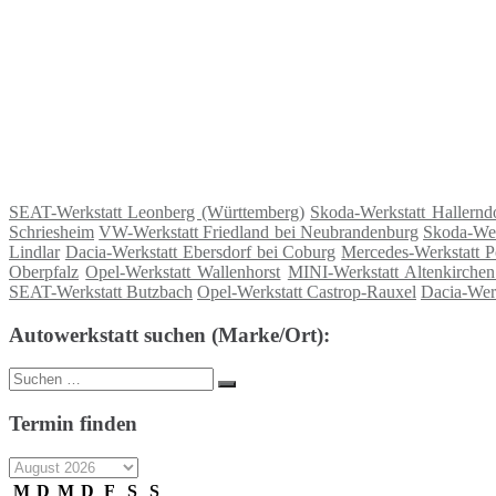
SEAT-Werkstatt Leonberg (Württemberg)
Skoda-Werkstatt Hallernd
Schriesheim
VW-Werkstatt Friedland bei Neubrandenburg
Skoda-Wer
Lindlar
Dacia-Werkstatt Ebersdorf bei Coburg
Mercedes-Werkstatt P
Oberpfalz
Opel-Werkstatt Wallenhorst
MINI-Werkstatt Altenkirchen
SEAT-Werkstatt Butzbach
Opel-Werkstatt Castrop-Rauxel
Dacia-Wer
Autowerkstatt suchen (Marke/Ort):
Suche
Suchen
nach:
Termin finden
M
D
M
D
F
S
S