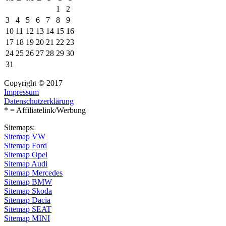
1
2
3
4
5
6
7
8
9
10
11
12
13
14
15
16
17
18
19
20
21
22
23
24
25
26
27
28
29
30
31
Copyright © 2017
Impressum
Datenschutzerklärung
* = Affiliatelink/Werbung
Sitemaps:
Sitemap VW
Sitemap Ford
Sitemap Opel
Sitemap Audi
Sitemap Mercedes
Sitemap BMW
Sitemap Skoda
Sitemap Dacia
Sitemap SEAT
Sitemap MINI