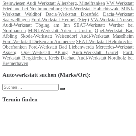
Steinwiesen
Audi-Werkstatt Allersberg, Mittelfranken
VW-Werkstatt
Friedland bei Neubrandenburg
Ford-Werkstatt Habichtswald
MINI-
Werkstatt Waldhof
Dacia-Werkstatt Dorstfeld
Dacia-Werkstatt
Saarwellingen
Ford-Werkstatt Hennef (Sieg)
VW-Werkstatt Nossen
Audi-Werkstatt Töging am Inn
SEAT-Werkstatt Werther bei
Nordhausen
MINI-Werkstatt Artern / Unstrut
Opel-Werkstatt Bad
Aibling
Skoda-Werkstatt Weisendorf
Audi-Werkstatt Maselheim
Ford-Werkstatt Dießen am Ammersee
SEAT-Werkstatt Helmbrechts,
Oberfranken
Ford-Werkstatt Bad Liebenwerda
Mercedes-Werkstatt
Asperg
Opel-Werkstatt Aßling
Audi-Werkstatt Garrel
Ford-
Werkstatt Bergkirchen, Kreis Dachau
Audi-Werkstatt Nordholz bei
Bremerhaven
Autowerkstatt suchen (Marke/Ort):
Suche
Suchen
nach:
Termin finden