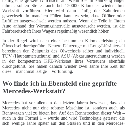
häufig eine größere Durchsicht an. Wenn Sie Ihr Fahrzeug länger
fahren, sollten Sie es auch bei 120000 Kilometer wieder Ihrer
Werkstatt vorführen. Hier wird dann häufig der Zahnriemen
gewechselt. In manchen Fällen kann es sein, dass Ölfilter oder
Luftfilter ausgewechselt werden müssen. Wenn die Teile in Ihrem
Auto anhand der Wartungsintervalle ausgetauscht werden, ist die
Fahrbereitschaft Ihres Wagens regelmäßig wesentlich höher.
In der Regel wird nach einer bestimmten Kilometerleistung ein
Ölwechsel durchgeführt. Neuere Fahrzeuge mit Long-Life-Intervall
berechnen den Zeitpunkt des Ölwechsels selber und individuell.
TÜV (Hauptuntersuchung) und ASU (Abgasuntersuchung) werden
in der kompetenten
KFZ-Werkstatt
Ihres Vertrauens ebenfalls
durchgeführt. Sie haben danach wieder zwei Jahre Ihre Zeit für
diese – manchmal lästige – Vorführung.
Wo finde ich in Ebensfeld eine geprüfte
Mercedes-Werkstatt?
Mercedes hat vor allem in den letzten Jahren bewiesen, dass ein
Mercedes nicht nur eine robuste Maschine ist, sondern auch als
Rennwagen viel zu bieten hat. Auf den Rennstrecken dieser Welt –
auch in der Formel 1 – wurde und wird Technologie getestet, die
sich wenige Jahre später auf den Straßen und in den Mercedes-