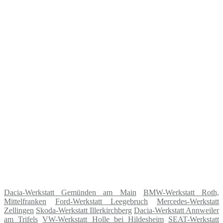
Dacia-Werkstatt Gemünden am Main
BMW-Werkstatt Roth,
Mittelfranken
Ford-Werkstatt Leegebruch
Mercedes-Werkstatt
Zellingen
Skoda-Werkstatt Illerkirchberg
Dacia-Werkstatt Annweiler
am Trifels
VW-Werkstatt Holle bei Hildesheim
SEAT-Werkstatt