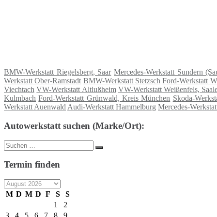
BMW-Werkstatt Riegelsberg, Saar
Mercedes-Werkstatt Sundern (Sa
Werkstatt Ober-Ramstadt
BMW-Werkstatt Stetzsch
Ford-Werkstatt W
Viechtach
VW-Werkstatt Altlußheim
VW-Werkstatt Weißenfels, Saal
Kulmbach
Ford-Werkstatt Grünwald, Kreis München
Skoda-Werkst
Werkstatt Auenwald
Audi-Werkstatt Hammelburg
Mercedes-Werkstat
Autowerkstatt suchen (Marke/Ort):
Suche
Suchen
nach:
Termin finden
M
D
M
D
F
S
S
1
2
3
4
5
6
7
8
9