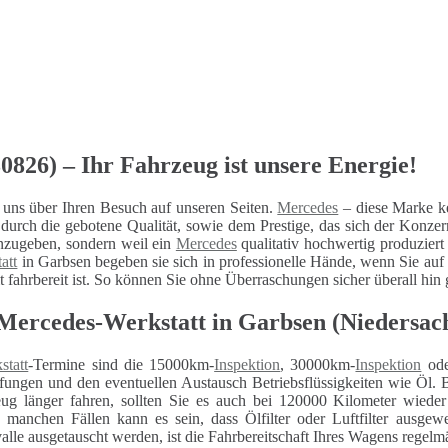
826) – Ihr Fahrzeug ist unsere Energie!
uns über Ihren Besuch auf unseren Seiten.
Mercedes
– diese Marke ke
urch die gebotene Qualität, sowie dem Prestige, das sich der Konzer
nzugeben, sondern weil ein
Mercedes
qualitativ hochwertig produziert
att
in Garbsen begeben sie sich in professionelle Hände, wenn Sie auf I
it fahrbereit ist. So können Sie ohne Überraschungen sicher überall hin
Mercedes-Werkstatt in Garbsen (Niedersac
statt
-Termine sind die 15000km-
Inspektion
, 30000km-
Inspektion
ode
fungen und den eventuellen Austausch Betriebsflüssigkeiten wie Öl. 
eug länger fahren, sollten Sie es auch bei 120000 Kilometer wiede
n manchen Fällen kann es sein, dass Ölfilter oder Luftfilter ausg
alle ausgetauscht werden, ist die Fahrbereitschaft Ihres Wagens regelm