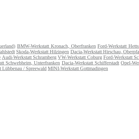
uerland)
BMW-Werkstatt Kronach, Oberfranken
Ford-Werkstatt Hetts
ahlstedt
Skoda-Werkstatt Hilzingen
Dacia-Werkstatt Hirschau, Oberpfa
e
Audi-Werkstatt Schramberg
VW-Werkstatt Coburg
Ford-Werkstatt S
att Schwebheim, Unterfranken
Dacia-Werkstatt Schifferstadt
Opel-Wer
t Lübbenau / Spreewald
MINI-Werkstatt Gottmadingen