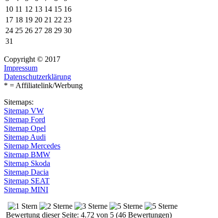
10
11
12
13
14
15
16
17
18
19
20
21
22
23
24
25
26
27
28
29
30
31
Copyright © 2017
Impressum
Datenschutzerklärung
* = Affiliatelink/Werbung
Sitemaps:
Sitemap VW
Sitemap Ford
Sitemap Opel
Sitemap Audi
Sitemap Mercedes
Sitemap BMW
Sitemap Skoda
Sitemap Dacia
Sitemap SEAT
Sitemap MINI
Bewertung dieser Seite: 4.72 von 5 (46 Bewertungen)