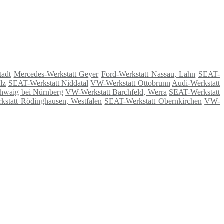
tadt
Mercedes-Werkstatt Geyer
Ford-Werkstatt Nassau, Lahn
SEAT-
lz
SEAT-Werkstatt Niddatal
VW-Werkstatt Ottobrunn
Audi-Werkstatt
chwaig bei Nürnberg
VW-Werkstatt Barchfeld, Werra
SEAT-Werkstatt
kstatt Rödinghausen, Westfalen
SEAT-Werkstatt Obernkirchen
VW-