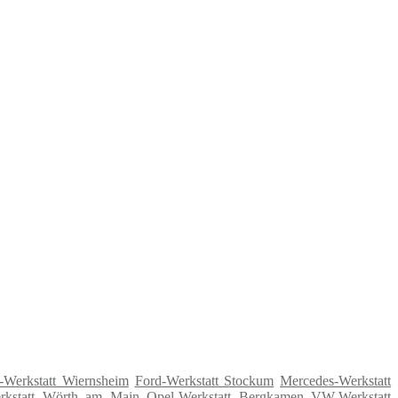
-Werkstatt Wiernsheim
Ford-Werkstatt Stockum
Mercedes-Werkstatt
rkstatt Wörth am Main
Opel-Werkstatt Bergkamen
VW-Werkstatt