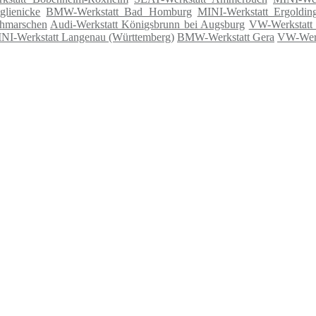
glienicke
BMW-Werkstatt Bad Homburg
MINI-Werkstatt Ergoldin
thmarschen
Audi-Werkstatt Königsbrunn bei Augsburg
VW-Werkstatt
NI-Werkstatt Langenau (Württemberg)
BMW-Werkstatt Gera
VW-Werk