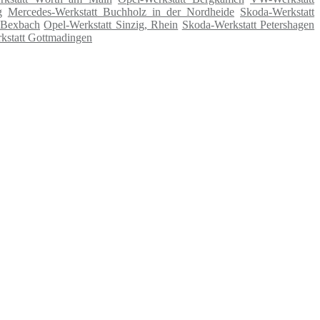
g
Mercedes-Werkstatt Buchholz in der Nordheide
Skoda-Werkstatt
 Bexbach
Opel-Werkstatt Sinzig, Rhein
Skoda-Werkstatt Petershagen
statt Gottmadingen