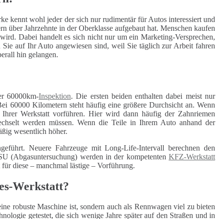
ke kennt wohl jeder der sich nur rudimentär für Autos interessiert und
ern über Jahrzehnte in der Oberklasse aufgebaut hat. Menschen kaufen
 wird. Dabei handelt es sich nicht nur um ein Marketing-Versprechen,
Sie auf Ihr Auto angewiesen sind, weil Sie täglich zur Arbeit fahren
erall hin gelangen.
r 60000km-
Inspektion
. Die ersten beiden enthalten dabei meist nur
Bei 60000 Kilometern steht häufig eine größere Durchsicht an. Wenn
r Ihrer Werkstatt vorführen. Hier wird dann häufig der Zahnriemen
ewechselt werden müssen. Wenn die Teile in Ihrem Auto anhand der
äßig wesentlich höher.
geführt. Neuere Fahrzeuge mit Long-Life-Intervall berechnen den
 ASU (Abgasuntersuchung) werden in der kompetenten
KFZ-Werkstatt
t für diese – manchmal lästige – Vorführung.
des-Werkstatt?
eine robuste Maschine ist, sondern auch als Rennwagen viel zu bieten
ologie getestet, die sich wenige Jahre später auf den Straßen und in