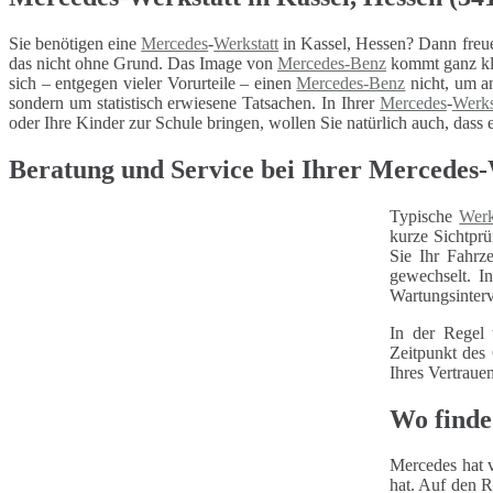
Sie benötigen eine
Mercedes
-
Werkstatt
in Kassel, Hessen? Dann freue
das nicht ohne Grund. Das Image von
Mercedes-Benz
kommt ganz kla
sich – entgegen vieler Vorurteile – einen
Mercedes-Benz
nicht, um a
sondern um statistisch erwiesene Tatsachen. In Ihrer
Mercedes
-
Werks
oder Ihre Kinder zur Schule bringen, wollen Sie natürlich auch, dass 
Beratung und Service bei Ihrer Mercedes-W
Typische
Werk
kurze Sichtprü
Sie Ihr Fahrz
gewechselt. I
Wartungsinterv
In der Regel 
Zeitpunkt des
Ihres Vertraue
Wo finde
Mercedes hat v
hat. Auf den R