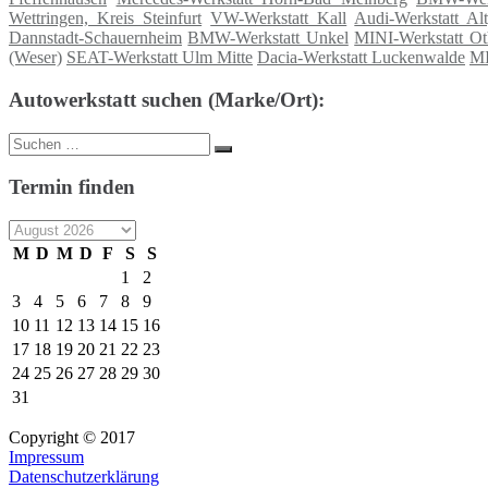
Wettringen, Kreis Steinfurt
VW-Werkstatt Kall
Audi-Werkstatt Alt
Dannstadt-Schauernheim
BMW-Werkstatt Unkel
MINI-Werkstatt O
(Weser)
SEAT-Werkstatt Ulm Mitte
Dacia-Werkstatt Luckenwalde
MI
Autowerkstatt suchen (Marke/Ort):
Suche
Suchen
nach:
Termin finden
M
D
M
D
F
S
S
1
2
3
4
5
6
7
8
9
10
11
12
13
14
15
16
17
18
19
20
21
22
23
24
25
26
27
28
29
30
31
Copyright © 2017
Impressum
Datenschutzerklärung