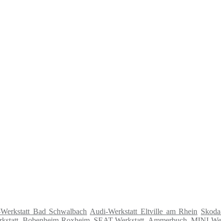
-Werkstatt Bad Schwalbach
Audi-Werkstatt Eltville am Rhein
Skoda
statt Bobenheim-Roxheim
SEAT-Werkstatt Ammerbuch
MINI-We