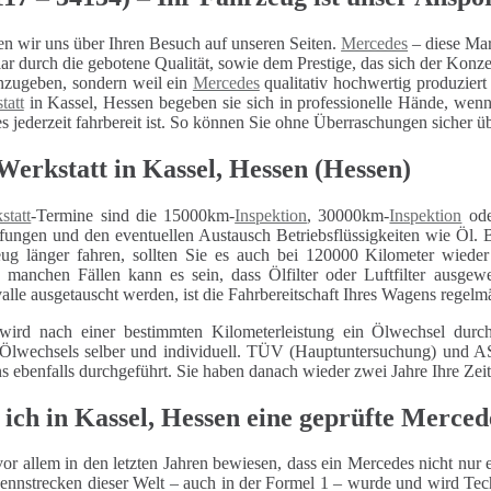
n wir uns über Ihren Besuch auf unseren Seiten.
Mercedes
– diese Mar
r durch die gebotene Qualität, sowie dem Prestige, das sich der Konz
nzugeben, sondern weil ein
Mercedes
qualitativ hochwertig produziert
tatt
in Kassel, Hessen begeben sie sich in professionelle Hände, wenn 
es jederzeit fahrbereit ist. So können Sie ohne Überraschungen sicher üb
erkstatt in Kassel, Hessen (Hessen)
statt
-Termine sind die 15000km-
Inspektion
, 30000km-
Inspektion
ode
fungen und den eventuellen Austausch Betriebsflüssigkeiten wie Öl. 
eug länger fahren, sollten Sie es auch bei 120000 Kilometer wiede
n manchen Fällen kann es sein, dass Ölfilter oder Luftfilter ausg
alle ausgetauscht werden, ist die Fahrbereitschaft Ihres Wagens regelm
wird nach einer bestimmten Kilometerleistung ein Ölwechsel durch
 Ölwechsels selber und individuell. TÜV (Hauptuntersuchung) und
ns ebenfalls durchgeführt. Sie haben danach wieder zwei Jahre Ihre Zei
 ich in Kassel, Hessen eine geprüfte Merce
or allem in den letzten Jahren bewiesen, dass ein Mercedes nicht nur 
ennstrecken dieser Welt – auch in der Formel 1 – wurde und wird Techn