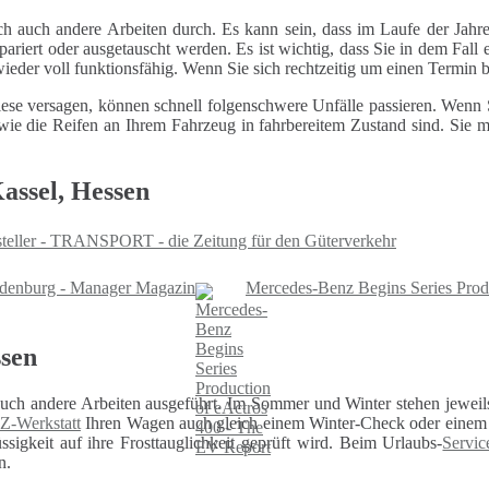
ch auch andere Arbeiten durch. Es kann sein, dass im Laufe der Jahre
riert oder ausgetauscht werden. Es ist wichtig, dass Sie in dem Fall e
 wieder voll funktionsfähig. Wenn Sie sich rechtzeitig um einen Termin
ese versagen, können schnell folgenschwere Unfälle passieren. Wenn Si
le wie die Reifen an Ihrem Fahrzeug in fahrbereitem Zustand sind. Sie
assel, Hessen
teller - TRANSPORT - die Zeitung für den Güterverkehr
ndenburg - Manager Magazin
Mercedes-Benz Begins Series Prod
ssen
auch andere Arbeiten ausgeführt. Im Sommer und Winter stehen jeweils
Z-Werkstatt
Ihren Wagen auch gleich einem Winter-Check oder einem U
sigkeit auf ihre Frosttauglichkeit geprüft wird. Beim Urlaubs-
Servic
n.