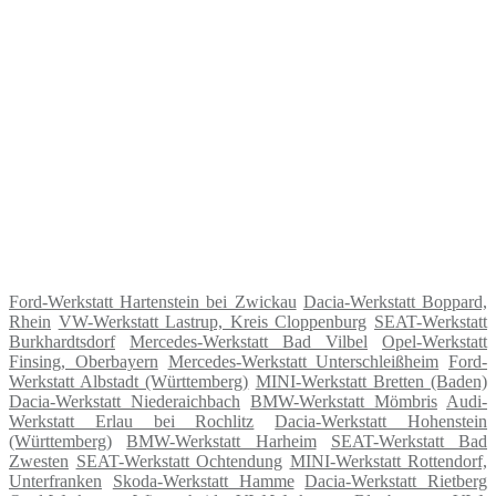
Ford-Werkstatt Hartenstein bei Zwickau
Dacia-Werkstatt Boppard,
Rhein
VW-Werkstatt Lastrup, Kreis Cloppenburg
SEAT-Werkstatt
Burkhardtsdorf
Mercedes-Werkstatt Bad Vilbel
Opel-Werkstatt
Finsing, Oberbayern
Mercedes-Werkstatt Unterschleißheim
Ford-
Werkstatt Albstadt (Württemberg)
MINI-Werkstatt Bretten (Baden)
Dacia-Werkstatt Niederaichbach
BMW-Werkstatt Mömbris
Audi-
Werkstatt Erlau bei Rochlitz
Dacia-Werkstatt Hohenstein
(Württemberg)
BMW-Werkstatt Harheim
SEAT-Werkstatt Bad
Zwesten
SEAT-Werkstatt Ochtendung
MINI-Werkstatt Rottendorf,
Unterfranken
Skoda-Werkstatt Hamme
Dacia-Werkstatt Rietberg