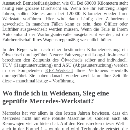
Austausch Betriebsflüssigkeiten wie Öl. Bei 60000 Kilometern steht
häufig eine größere Durchsicht an. Wenn Sie Ihr Fahrzeug länger
fahren, sollten Sie es auch bei 120000 Kilometer wieder Ihrer
Werkstatt vorführen. Hier wird dann häufig der Zahnriemen
gewechselt. In manchen Fällen kann es sein, dass Ölfilter oder
Luftfilter ausgewechselt werden müssen. Wenn die Teile in Ihrem
Auto anhand der Wartungsintervalle ausgetauscht werden, ist die
Fahrbereitschaft Ihres Wagens regelmäßig wesentlich höher.
In der Regel wird nach einer bestimmten Kilometerleistung ein
Ölwechsel durchgeführt. Neuere Fahrzeuge mit Long-Life-Intervall
berechnen den Zeitpunkt des Ölwechsels selber und individuell.
TÜV (Hauptuntersuchung) und ASU (Abgasuntersuchung) werden
in der kompetenten
KFZ-Werkstatt
Ihres Vertrauens ebenfalls
durchgeführt. Sie haben danach wieder zwei Jahre Ihre Zeit für
diese – manchmal lästige – Vorführung.
Wo finde ich in Weidenau, Sieg eine
geprüfte Mercedes-Werkstatt?
Mercedes hat vor allem in den letzten Jahren bewiesen, dass ein
Mercedes nicht nur eine robuste Maschine ist, sondern auch als
Rennwagen viel zu bieten hat. Auf den Rennstrecken dieser Welt –
auch in der Formel 1 – wurde und wird Technologie getestet, die