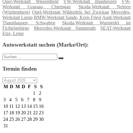
Opel-Werkstatt Wiesentheid
VW-Werkstatt Blaubeuren
VW-
Werkstatt Grassau, Chiemgau
Skoda-Werkstatt Nehren
(Württemberg)
Opel-Werkstatt Wildenfels bei Zwickau
Mercedes-
Werkstatt Lurup
BMW-Werkstatt Sande, Kreis Friesl
Audi-Werkstatt
Thannhausen, Schwaben
Skoda-Werkstatt Wunsiedel im
Fichtelgebirge
Mercedes-Werkstatt Simmerath
SEAT-Werkstatt
Elze, Leine
Autowerkstatt suchen (Marke/Ort):
Suche
Suchen
nach:
Termin finden
M
D
M
D
F
S
S
1
2
3
4
5
6
7
8
9
10
11
12
13
14
15
16
17
18
19
20
21
22
23
24
25
26
27
28
29
30
31