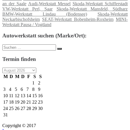
an der Saale
Audi-Werkstatt Messel
Skoda-Werkstatt Schifferstadt
VW-Werkstatt Perl, Saar
Skoda-Werkstatt Mansfeld, Südharz
BMW-Werkstatt Lindau (Bodensee)
Skoda-Werkstatt
Neckarbischofsheim
SEAT-Werkstatt Bobenheim-Roxheim
MINI-
Werkstatt Pausa / Vogtland
Autowerkstatt suchen (Marke/Ort):
Suche
Suchen
nach:
Termin finden
M
D
M
D
F
S
S
1
2
3
4
5
6
7
8
9
10
11
12
13
14
15
16
17
18
19
20
21
22
23
24
25
26
27
28
29
30
31
Copyright © 2017