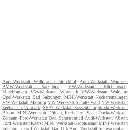
Audi-Werkstatt Walldürn / Storchhof
Audi-Werkstatt Wanfried
BMW-Werkstatt Salzgitter
VW-Werkstatt Büchenbach,
Mittelfranken
VW-Werkstatt Wörrstadt
VW-Werkstatt Waldems
Opel-Werkstatt Bad Salzungen
MINI-Werkstatt Neckartenzlingen
VW-Werkstatt Marburg
VW-Werkstatt Schutterwald
VW-Werkstatt
Seehausen (Altmark)
SEAT-Werkstatt Sossenheim
Skoda-Werkstatt
Büsum
MINI-Werkstatt Döhlau, Kreis Hof, Saale
Dacia-Werkstatt
Zeithain
Ford-Werkstatt Bad Schussenried
Audi-Werkstatt Abstatt
Ford-Werkstatt Kaarst
MINI-Werkstatt Gropiusstadt
MINI-Werkstatt
Sillenbuch
Ford-Werkstatt Bad Orb
Audi-Werkstatt Schwarzenbach