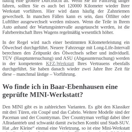
häufig eine größere Durchsicht an. Wenn Sie Ihr Fahrzeug länger
fahren, sollten Sie es auch bei 120000 Kilometer wieder Ihrer
Werkstatt vorführen. Hier wird dann häufig der Zahnriemen
gewechselt. In manchen Fällen kann es sein, dass Ölfilter oder
Luftfilter ausgewechselt werden müssen. Wenn die Teile in Ihrem
Auto anhand der Wartungsintervalle ausgetauscht werden, ist die
Fahrbereitschaft Ihres Wagens regelmäßig wesentlich höher.
In der Regel wird nach einer bestimmten Kilometerleistung ein
Ölwechsel durchgeführt. Neuere Fahrzeuge mit Long-Life-Intervall
berechnen den Zeitpunkt des Ölwechsels selber und individuell.
TÜV (Hauptuntersuchung) und ASU (Abgasuntersuchung) werden
in der kompetenten
KFZ-Werkstatt
Ihres Vertrauens ebenfalls
durchgeführt. Sie haben danach wieder zwei Jahre Ihre Zeit für
diese – manchmal lästige – Vorführung.
Wo finde ich in Baar-Ebenhausen eine
geprüfte MINI-Werkstatt?
Den MINI gibt es in zahlreichen Varianten. Es gibt den Klassiker
mit drei Türen, ein Coupé und das Cabrio. Weitere Modelle sind der
Paceman und der Countryman. Der Countryman verfügt dabei über
Allradantrieb und schwankt damit zwischen Kombi und Stadt-SUV.
Hat „der Kleine“ einmal eine Verletzung, so ist eine Mini-Werkstatt