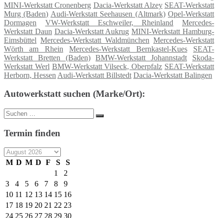
MINI-Werkstatt Cronenberg
Dacia-Werkstatt Alzey
SEAT-Werkstatt
Murg (Baden)
Audi-Werkstatt Seehausen (Altmark)
Opel-Werkstatt
Dormagen
VW-Werkstatt Eschweiler, Rheinland
Mercedes-
Werkstatt Daun
Dacia-Werkstatt Aukrug
MINI-Werkstatt Hamburg-
Eimsbüttel
Mercedes-Werkstatt Waldmünchen
Mercedes-Werkstatt
Wörth am Rhein
Mercedes-Werkstatt Bernkastel-Kues
SEAT-
Werkstatt Bretten (Baden)
BMW-Werkstatt Johannstadt
Skoda-
Werkstatt Werl
BMW-Werkstatt Vilseck, Oberpfalz
SEAT-Werkstatt
Herborn, Hessen
Audi-Werkstatt Billstedt
Dacia-Werkstatt Balingen
Autowerkstatt suchen (Marke/Ort):
Suche
Suchen
nach:
Termin finden
M
D
M
D
F
S
S
1
2
3
4
5
6
7
8
9
10
11
12
13
14
15
16
17
18
19
20
21
22
23
24
25
26
27
28
29
30