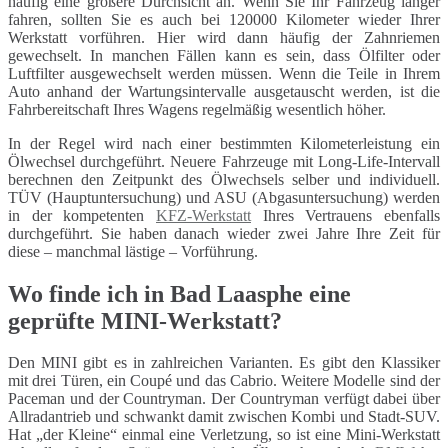
häufig eine größere Durchsicht an. Wenn Sie Ihr Fahrzeug länger
fahren, sollten Sie es auch bei 120000 Kilometer wieder Ihrer
Werkstatt vorführen. Hier wird dann häufig der Zahnriemen
gewechselt. In manchen Fällen kann es sein, dass Ölfilter oder
Luftfilter ausgewechselt werden müssen. Wenn die Teile in Ihrem
Auto anhand der Wartungsintervalle ausgetauscht werden, ist die
Fahrbereitschaft Ihres Wagens regelmäßig wesentlich höher.
In der Regel wird nach einer bestimmten Kilometerleistung ein
Ölwechsel durchgeführt. Neuere Fahrzeuge mit Long-Life-Intervall
berechnen den Zeitpunkt des Ölwechsels selber und individuell.
TÜV (Hauptuntersuchung) und ASU (Abgasuntersuchung) werden
in der kompetenten
KFZ-Werkstatt
Ihres Vertrauens ebenfalls
durchgeführt. Sie haben danach wieder zwei Jahre Ihre Zeit für
diese – manchmal lästige – Vorführung.
Wo finde ich in Bad Laasphe eine
geprüfte MINI-Werkstatt?
Den MINI gibt es in zahlreichen Varianten. Es gibt den Klassiker
mit drei Türen, ein Coupé und das Cabrio. Weitere Modelle sind der
Paceman und der Countryman. Der Countryman verfügt dabei über
Allradantrieb und schwankt damit zwischen Kombi und Stadt-SUV.
Hat „der Kleine“ einmal eine Verletzung, so ist eine Mini-Werkstatt