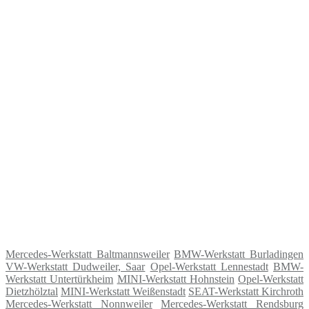
Mercedes-Werkstatt Baltmannsweiler
BMW-Werkstatt Burladingen
VW-Werkstatt Dudweiler, Saar
Opel-Werkstatt Lennestadt
BMW-
Werkstatt Untertürkheim
MINI-Werkstatt Hohnstein
Opel-Werkstatt
Dietzhölztal
MINI-Werkstatt Weißenstadt
SEAT-Werkstatt Kirchroth
Mercedes-Werkstatt Nonnweiler
Mercedes-Werkstatt Rendsburg