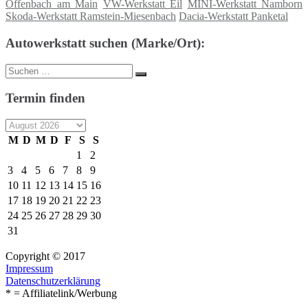
Offenbach am Main
VW-Werkstatt Eil
MINI-Werkstatt Namborn
Skoda-Werkstatt Ramstein-Miesenbach
Dacia-Werkstatt Panketal
Autowerkstatt suchen (Marke/Ort):
Suche
Suchen
nach:
Termin finden
M
D
M
D
F
S
S
1
2
3
4
5
6
7
8
9
10
11
12
13
14
15
16
17
18
19
20
21
22
23
24
25
26
27
28
29
30
31
Copyright © 2017
Impressum
Datenschutzerklärung
* = Affiliatelink/Werbung