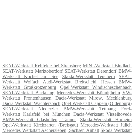
SEAT-Werkstatt Rehfelde bei Strausberg
MINI-Werkstatt Bindlach
SEAT-Werkstatt Marktoberdorf
SEAT-Werkstatt Derendorf
BMW-
Werkstatt Kochel am See
Skoda-Werkstatt Teuchern
SEAT-
Werkstatt Wolfach
Audi-Werkstatt Breitscheid, Hessen
BMW-
Werkstatt Großkrotzenburg
Opel-Werkstatt Windischeschenbach
SEAT-Werkstatt Backnang
Mercedes-Werkstatt Bönnigheim
VW-
Werkstatt Frontenhausen
Dacia-Werkstatt Mirow, Mecklenburg
Dacia-Werkstatt Wächtersbach
Opel-Werkstatt Cappeln (Oldenburg)
SEAT-Werkstatt Niederzier
BMW-Werkstatt Tettnang
Ford-
Werkstatt Karlsfeld bei München
Dacia-Werkstatt Visselhövede
BMW-Werkstatt Glashütten, Taunus
Skoda-Werkstatt Harheim
Opel-Werkstatt Kirchzarten (Breisgau)
Mercedes-Werkstatt Jülich
Mercedes-Werkstatt Aschersleben, Sachsen-Anhalt
Skoda-Werkstatt