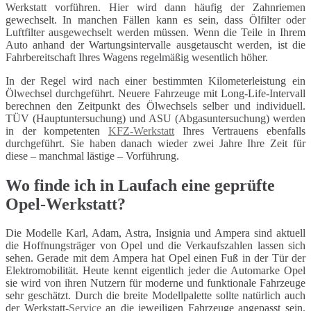
Werkstatt vorführen. Hier wird dann häufig der Zahnriemen
gewechselt. In manchen Fällen kann es sein, dass Ölfilter oder
Luftfilter ausgewechselt werden müssen. Wenn die Teile in Ihrem
Auto anhand der Wartungsintervalle ausgetauscht werden, ist die
Fahrbereitschaft Ihres Wagens regelmäßig wesentlich höher.
In der Regel wird nach einer bestimmten Kilometerleistung ein
Ölwechsel durchgeführt. Neuere Fahrzeuge mit Long-Life-Intervall
berechnen den Zeitpunkt des Ölwechsels selber und individuell.
TÜV (Hauptuntersuchung) und ASU (Abgasuntersuchung) werden
in der kompetenten
KFZ-Werkstatt
Ihres Vertrauens ebenfalls
durchgeführt. Sie haben danach wieder zwei Jahre Ihre Zeit für
diese – manchmal lästige – Vorführung.
Wo finde ich in Laufach eine geprüfte
Opel-Werkstatt?
Die Modelle Karl, Adam, Astra, Insignia und Ampera sind aktuell
die Hoffnungsträger von Opel und die Verkaufszahlen lassen sich
sehen. Gerade mit dem Ampera hat Opel einen Fuß in der Tür der
Elektromobilität. Heute kennt eigentlich jeder die Automarke Opel
sie wird von ihren Nutzern für moderne und funktionale Fahrzeuge
sehr geschätzt. Durch die breite Modellpalette sollte natürlich auch
der Werkstatt-
Service
an die jeweiligen Fahrzeuge angepasst sein.