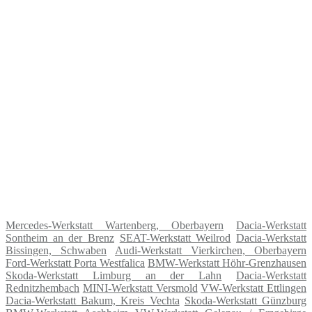
Mercedes-Werkstatt Wartenberg, Oberbayern
Dacia-Werkstatt
Sontheim an der Brenz
SEAT-Werkstatt Weilrod
Dacia-Werkstatt
Bissingen, Schwaben
Audi-Werkstatt Vierkirchen, Oberbayern
Ford-Werkstatt Porta Westfalica
BMW-Werkstatt Höhr-Grenzhausen
Skoda-Werkstatt Limburg an der Lahn
Dacia-Werkstatt
Rednitzhembach
MINI-Werkstatt Versmold
VW-Werkstatt Ettlingen
Dacia-Werkstatt Bakum, Kreis Vechta
Skoda-Werkstatt Günzburg