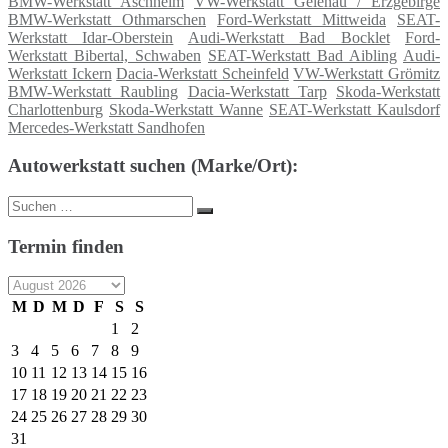
BMW-Werkstatt Aschheim
VW-Werkstatt Gelenau / Erzgebirge
BMW-Werkstatt Othmarschen
Ford-Werkstatt Mittweida
SEAT-
Werkstatt Idar-Oberstein
Audi-Werkstatt Bad Bocklet
Ford-
Werkstatt Bibertal, Schwaben
SEAT-Werkstatt Bad Aibling
Audi-
Werkstatt Ickern
Dacia-Werkstatt Scheinfeld
VW-Werkstatt Grömitz
BMW-Werkstatt Raubling
Dacia-Werkstatt Tarp
Skoda-Werkstatt
Charlottenburg
Skoda-Werkstatt Wanne
SEAT-Werkstatt Kaulsdorf
Mercedes-Werkstatt Sandhofen
Autowerkstatt suchen (Marke/Ort):
Suche
Suchen
nach:
Termin finden
M
D
M
D
F
S
S
1
2
3
4
5
6
7
8
9
10
11
12
13
14
15
16
17
18
19
20
21
22
23
24
25
26
27
28
29
30
31