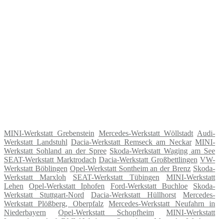
MINI-Werkstatt Grebenstein
Mercedes-Werkstatt Wöllstadt
Audi-
Werkstatt Landstuhl
Dacia-Werkstatt Remseck am Neckar
MINI-
Werkstatt Sohland an der Spree
Skoda-Werkstatt Waging am See
SEAT-Werkstatt Marktrodach
Dacia-Werkstatt Großbettlingen
VW-
Werkstatt Böblingen
Opel-Werkstatt Sontheim an der Brenz
Skoda-
Werkstatt Marxloh
SEAT-Werkstatt Tübingen
MINI-Werkstatt
Lehen
Opel-Werkstatt Iphofen
Ford-Werkstatt Buchloe
Skoda-
Werkstatt Stuttgart-Nord
Dacia-Werkstatt Hüllhorst
Mercedes-
Werkstatt Plößberg, Oberpfalz
Mercedes-Werkstatt Neufahrn in
Niederbayern
Opel-Werkstatt Schopfheim
MINI-Werkstatt