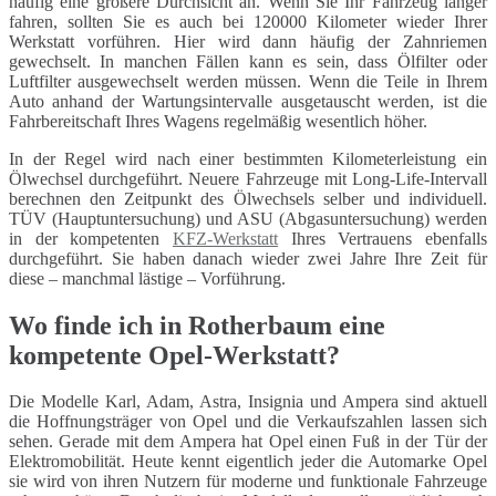
häufig eine größere Durchsicht an. Wenn Sie Ihr Fahrzeug länger
fahren, sollten Sie es auch bei 120000 Kilometer wieder Ihrer
Werkstatt vorführen. Hier wird dann häufig der Zahnriemen
gewechselt. In manchen Fällen kann es sein, dass Ölfilter oder
Luftfilter ausgewechselt werden müssen. Wenn die Teile in Ihrem
Auto anhand der Wartungsintervalle ausgetauscht werden, ist die
Fahrbereitschaft Ihres Wagens regelmäßig wesentlich höher.
In der Regel wird nach einer bestimmten Kilometerleistung ein
Ölwechsel durchgeführt. Neuere Fahrzeuge mit Long-Life-Intervall
berechnen den Zeitpunkt des Ölwechsels selber und individuell.
TÜV (Hauptuntersuchung) und ASU (Abgasuntersuchung) werden
in der kompetenten
KFZ-Werkstatt
Ihres Vertrauens ebenfalls
durchgeführt. Sie haben danach wieder zwei Jahre Ihre Zeit für
diese – manchmal lästige – Vorführung.
Wo finde ich in Rotherbaum eine
kompetente Opel-Werkstatt?
Die Modelle Karl, Adam, Astra, Insignia und Ampera sind aktuell
die Hoffnungsträger von Opel und die Verkaufszahlen lassen sich
sehen. Gerade mit dem Ampera hat Opel einen Fuß in der Tür der
Elektromobilität. Heute kennt eigentlich jeder die Automarke Opel
sie wird von ihren Nutzern für moderne und funktionale Fahrzeuge