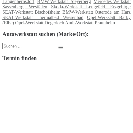
Langenbernsdorf
BMW-Werkstatt Steyerberg
Mercedes-Werkstatt
Sassenberg, Westfalen
Skoda-Werkstatt Lengefeld, Erzgebirge
SEAT-Werkstatt Bischofsheim
BMW-Werkstatt Osterode am Harz
SEAT-Werkstatt Thermalbad Wiesenbad
Opel-Werkstatt Barby
(Elbe)
Opel-Werkstatt Degerloch
Audi-Werkstatt Praunheim
Autowerkstatt suchen (Marke/Ort):
Suche
Suchen
nach:
Termin finden